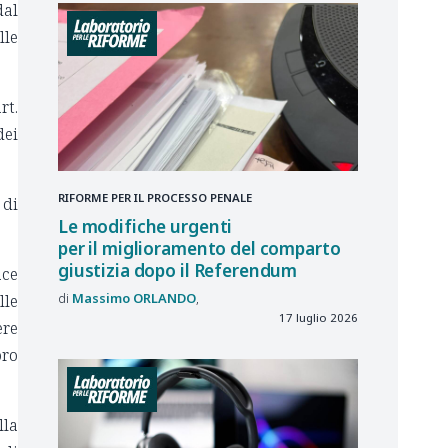
dal
lle
rt.
dei
RIFORME PER IL PROCESSO PENALE
 di
Le modifiche urgenti
per il miglioramento del comparto
giustizia dopo il Referendum
ace
Massimo
ORLANDO
lle
17 luglio 2026
ere
oro
lla