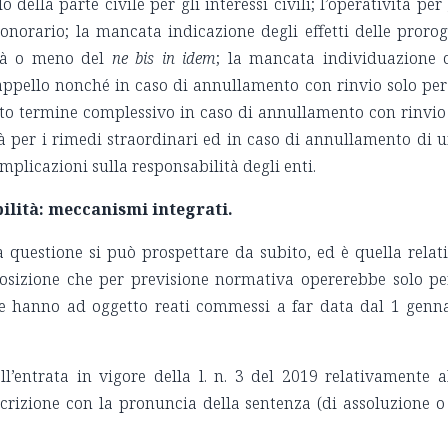
della parte civile per gli interessi civili; l’operatività per 
 onorario; la mancata indicazione degli effetti delle proro
vità o meno del
ne bis in idem
; la mancata individuazione 
appello nonché in caso di annullamento con rinvio solo per
o termine complessivo in caso di annullamento con rinvio
ità per i rimedi straordinari ed in caso di annullamento di 
implicazioni sulla responsabilità degli enti.
ilità: meccanismi integrati.
questione si può prospettare da subito, ed è quella relat
sposizione che per previsione normativa opererebbe solo pe
 hanno ad oggetto reati commessi a far data dal 1 genn
all’entrata in vigore della l. n. 3 del 2019 relativamente a
crizione con la pronuncia della sentenza (di assoluzione o