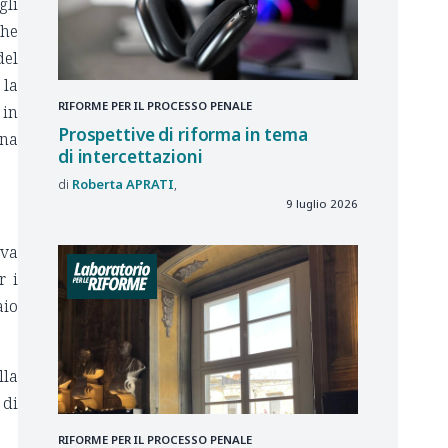
gli
ghe
del
 la
RIFORME PER IL PROCESSO PENALE
 in
Prospettive di riforma in tema
una
di intercettazioni
Roberta
APRATI
9 luglio 2026
iva
r i
aio
lla
 di
RIFORME PER IL PROCESSO PENALE