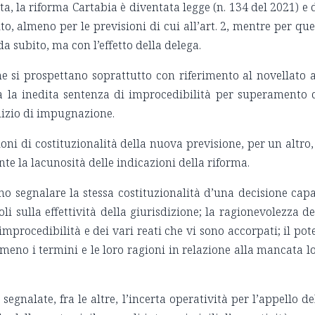
a, la riforma Cartabia è diventata legge (n. 134 del 2021) e 
o, almeno per le previsioni di cui all’art. 2, mentre per que
 da subito, ma con l’effetto della delega.
 si prospettano soprattutto con riferimento al novellato a
na la inedita sentenza di improcedibilità per superamento 
dizio di impugnazione.
ioni di costituzionalità della nuova previsione, per un altro,
nte la lacunosità delle indicazioni della riforma.
ono segnalare la stessa costituzionalità d’una decisione cap
li sulla effettività della giurisdizione; la ragionevolezza de
’improcedibilità e dei vari reati che vi sono accorpati; il pot
 meno i termini e le loro ragioni in relazione alla mancata l
egnalate, fra le altre, l’incerta operatività per l’appello de