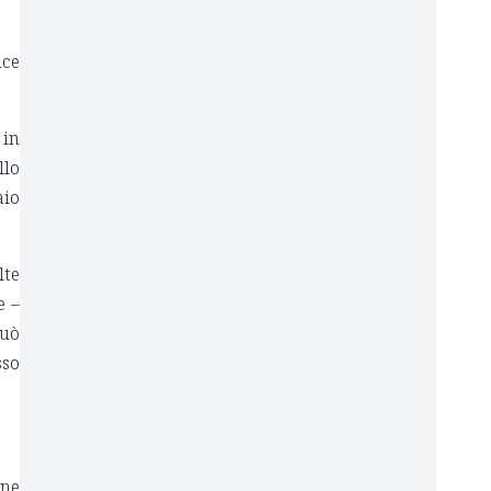
uce
 in
llo
aio
lte
e –
può
sso
one