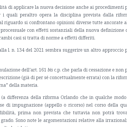
lità di applicare la nuova decisione anche ai procedimenti 
 i quali peraltro opera la disciplina prevista dalla rifo
 al riguardo si confrontano opinioni diverse tutte ancorate a
processuale con effetti sostanziali della nuova definizione 
ambi casi si tratta di norme a effetti differiti.
lla l. n. 134 del 2021 sembra suggerire un altro approccio 
rmulazione dell’art. 161
bis
c.p. che parla di cessazione e non 
escrizione (già di per sé concettualmente errata) con la rifo
a” della materia.
 (a differenza della riforma Orlando che in qualche modo
ase di impugnazione (appello o ricorso) nel corso della qu
dibilità, prima non prevista che tuttavia non potrà trov
grado. Sono note le argomentazioni relative alla irrazional