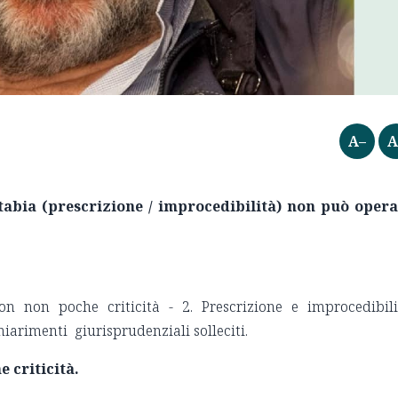
A–
A
abia (prescrizione / improcedibilità) non può oper
 non poche criticità - 2. Prescrizione e improcedibili
hiarimenti giurisprudenziali solleciti.
 criticità.