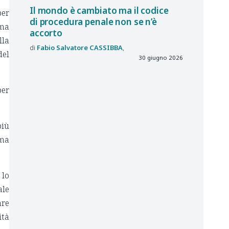
Il mondo è cambiato ma il codice
per
di procedura penale non se n’è
rma
accorto
lla
Fabio Salvatore
CASSIBBA
del
30 giugno 2026
per
più
rma
 lo
ale
are
ità