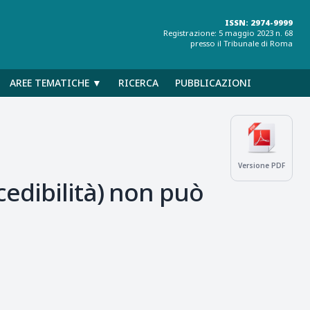
ISSN: 2974-9999
Registrazione: 5 maggio 2023 n. 68
presso il Tribunale di Roma
AREE TEMATICHE ▼
RICERCA
PUBBLICAZIONI
Versione PDF
cedibilità) non può