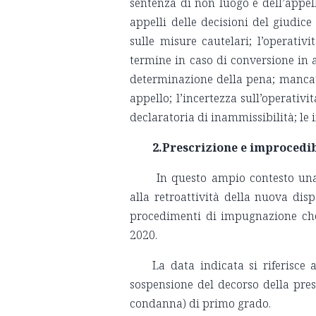
sentenza di non luogo e dell’appello 
appelli delle decisioni del giudice
sulle misure cautelari; l’operati
termine in caso di conversione in 
determinazione della pena; mancat
appello; l’incertezza sull’operativ
declaratoria di inammissibilità; le 
2.Prescrizione e improcedib
In questo ampio contesto una 
alla retroattività della nuova di
procedimenti di impugnazione che
2020.
La data indicata si riferisce 
sospensione del decorso della pres
condanna) di primo grado.