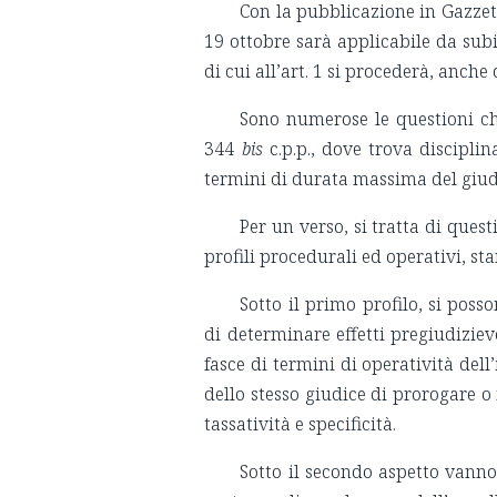
Con la pubblicazione in Gazzett
19 ottobre sarà applicabile da subit
di cui all’art. 1 si procederà, anche
Sono numerose le questioni che
344
bis
c.p.p., dove trova discipli
termini di durata massima del giu
Per un verso, si tratta di quest
profili procedurali ed operativi, sta
Sotto il primo profilo, si poss
di determinare effetti pregiudizievo
fasce di termini di operatività dell
dello stesso giudice di prorogare o
tassatività e specificità.
Sotto il secondo aspetto vanno s