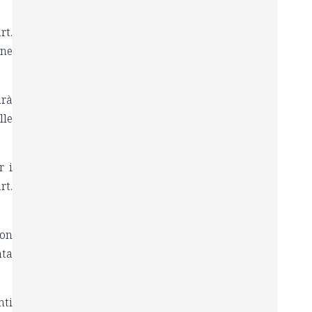
rt.
one
arà
lle
r i
rt.
non
ata
nti