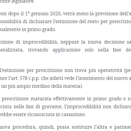
elte legislative.
ssi dopo il 1° gennaio 2020, verrà meno la previsione dell’a
ossibilità di dichiarare l’estinzione del reato per prescrizi
ntualmente in primo grado.
nozione di improcedibilità, neppure la nuova decisione s
neralizzata, trovando applicazione solo nella fase de
l’estinzione per prescrizione non trova più operatività (pe
re l’art. 578 c.p.p. che infatti vede l’inserimento del nuovo a
di un più ampio riordino della materia).
r prescrizione maturata effettivamente in primo grado e 
ciuta nelle fasi di gravame; l’improcedibilità non dichiar
trebbe essere riconosciuta in cassazione.
nuova procedura, quindi, possa sostituire l’altra e parime