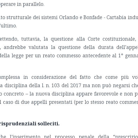
erare in parallelo.
to strutturale dei sistemi Orlando e Bonfade - Cartabia ind
’ultimo.
ettendo, tuttavia, la questione alla Corte costituzionale,
., andrebbe valutata la questione della durata dell’appe
 della legge per un reato commesso antecedente al 1° genn
omplessa in considerazione del fatto che come più vo
 la disciplina della l. n. 103 del 2017 ma non può negarsi ch
aso concreto – la nuova disciplina appare favorevole e non 
l caso di due appelli presentati (per lo stesso reato comme
isprudenziali solleciti.
che l’inserimento nel processo penale della “prescrizi