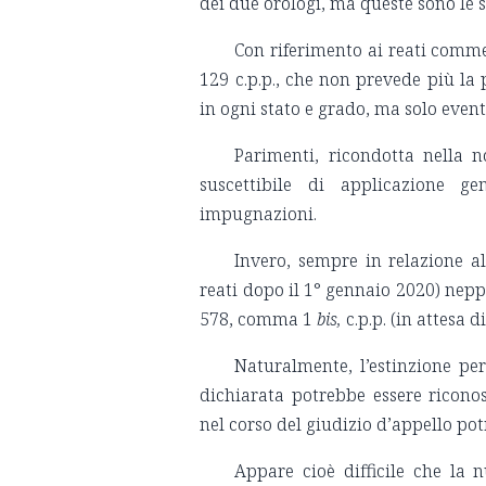
dei due orologi, ma queste sono le sc
Con riferimento ai reati comme
129 c.p.p., che non prevede più la p
in ogni stato e grado, ma solo eve
Parimenti, ricondotta nella 
suscettibile di applicazione ge
impugnazioni.
Invero, sempre in relazione al
reati dopo il 1° gennaio 2020) neppu
578, comma 1
bis,
c.p.p. (in attesa 
Naturalmente, l’estinzione pe
dichiarata potrebbe essere riconos
nel corso del giudizio d’appello po
Appare cioè difficile che la 