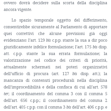
ovvero dovrà decidere sulla scorta della disciplina
ancora vigente.
Lo spazio temporale oggetto del differimento,
consentirebbe sicuramente al Parlamento di apportare
quei correttivi che alcune previsioni già oggi
evidenziano: l’art. 129
bis
c.p.p. stante la sua a dir poco
giuridicamente infelice formulazione; l’art. 175
bis
disp.
att. c.p.p. stante la sua errata formulazione; la
valorizzazione nel codice dei criteri di priorità,
attualmente schermati nei poteri organizzativi
dell’ufficio di procura (art. 127
bis
disp. att.); la
mancanza di contenuti procedurali nella disciplina
dell’improcedibilità e della confisca di cui all’art. 578
ter
; il coordinamento del comma 3 con il comma 5
dell’art. 656 c.p.p.; il coordinamento del comma 2
dell’art. 405 c.p.p. con il comma 3
bis
dell’art. 406 c.p.p. e