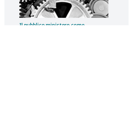
Il pubblico ministero come
ridisegnato dalla riforma Cartabia
Paola
FILIPPI
21 novembre 2023
In difesa della riforma Cartabia di
Aniello Nappi
Aniello
NAPPI