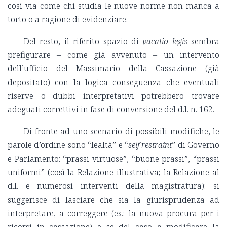
così via come chi studia le nuove norme non manca a
torto o a ragione di evidenziare.
Del resto, il riferito spazio di
vacatio legis
sembra
prefigurare – come già avvenuto – un intervento
dell’ufficio del Massimario della Cassazione (già
depositato) con la logica conseguenza che eventuali
riserve o dubbi interpretativi potrebbero trovare
adeguati correttivi in fase di conversione del d.l. n. 162.
Di fronte ad uno scenario di possibili modifiche, le
parole d’ordine sono “lealtà” e “
self restraint
” di Governo
e Parlamento: “prassi virtuose”, “buone prassi”, “prassi
uniformi” (così la Relazione illustrativa; la Relazione al
d.l. e numerosi interventi della magistratura): si
suggerisce di lasciare che sia la giurisprudenza ad
interpretare, a correggere (es.: la nuova procura per i
ricorsi in cassazione) e se del caso a modificare la