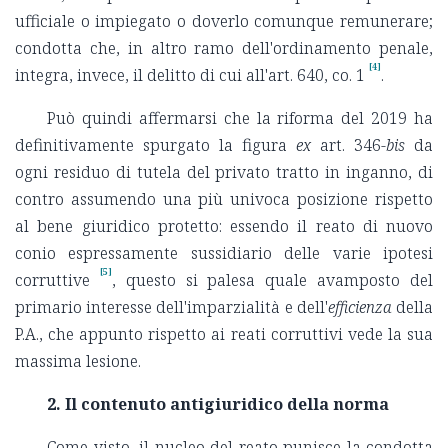
ufficiale o impiegato o doverlo comunque remunerare;
condotta che, in altro ramo dell'ordinamento penale,
[4]
integra, invece, il delitto di cui all'art. 640, co. 1
.
Può quindi affermarsi che la riforma del 2019 ha
definitivamente spurgato la figura
ex
art. 346-
bis
da
ogni residuo di tutela del privato tratto in inganno, di
contro assumendo una più univoca posizione rispetto
al bene giuridico protetto: essendo il reato di nuovo
conio espressamente sussidiario delle varie ipotesi
[5]
corruttive
, questo si palesa quale avamposto del
primario interesse dell'imparzialità e dell'
efficienza
della
P.A., che appunto rispetto ai reati corruttivi vede la sua
massima lesione.
2. Il contenuto antigiuridico della norma
Come visto, il nucleo del reato punisce la condotta