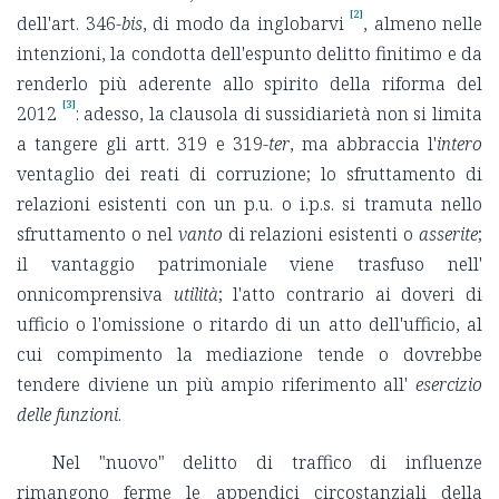
[2]
dell'art. 346-
bis
, di modo da inglobarvi
, almeno nelle
intenzioni, la condotta dell'espunto delitto finitimo e da
renderlo più aderente allo spirito della riforma del
[3]
2012
: adesso, la clausola di sussidiarietà non si limita
a tangere gli artt. 319 e 319-
ter
, ma abbraccia l'
intero
ventaglio dei reati di corruzione; lo sfruttamento di
relazioni esistenti con un p.u. o i.p.s. si tramuta nello
sfruttamento o nel
vanto
di relazioni esistenti o
asserite
;
il vantaggio patrimoniale viene trasfuso nell'
onnicomprensiva
utilità
; l'atto contrario ai doveri di
ufficio o l'omissione o ritardo di un atto dell'ufficio, al
cui compimento la mediazione tende o dovrebbe
tendere diviene un più ampio riferimento all'
esercizio
delle funzioni
.
Nel "nuovo" delitto di traffico di influenze
rimangono ferme le appendici circostanziali della