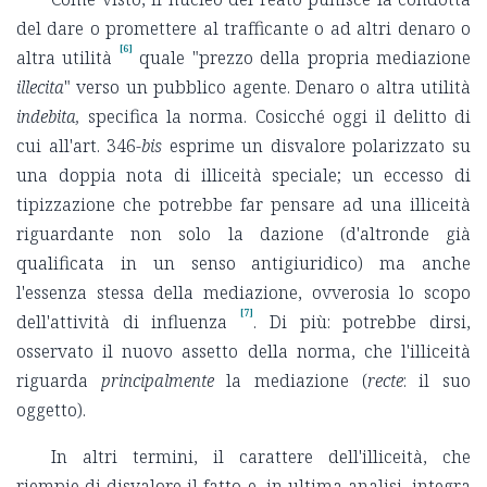
del dare o promettere al trafficante o ad altri denaro o
[6]
altra utilità
quale "prezzo della propria mediazione
illecita
" verso un pubblico agente. Denaro o altra utilità
indebita,
specifica la norma. Cosicché oggi il delitto di
cui all'art. 346-
bis
esprime un disvalore polarizzato su
una doppia nota di illiceità speciale; un eccesso di
tipizzazione che potrebbe far pensare ad una illiceità
riguardante non solo la dazione (d'altronde già
qualificata in un senso antigiuridico) ma anche
l'essenza stessa della mediazione, ovverosia lo scopo
[7]
dell'attività di influenza
. Di più: potrebbe dirsi,
osservato il nuovo assetto della norma, che l'illiceità
riguarda
principalmente
la mediazione (
recte
: il suo
oggetto).
In altri termini, il carattere dell'illiceità, che
riempie di disvalore il fatto e, in ultima analisi, integra