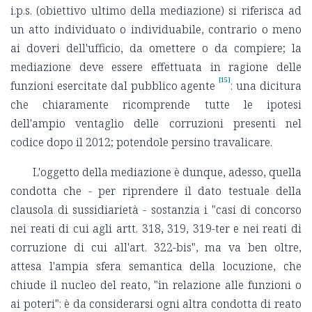
i.p.s. (obiettivo ultimo della mediazione) si riferisca ad
un atto individuato o individuabile, contrario o meno
ai doveri dell'ufficio, da omettere o da compiere; la
mediazione deve essere effettuata in ragione delle
[15]
funzioni esercitate dal pubblico agente
: una dicitura
che chiaramente ricomprende tutte le ipotesi
dell'ampio ventaglio delle corruzioni presenti nel
codice dopo il 2012; potendole persino travalicare.
L'oggetto della mediazione è dunque, adesso, quella
condotta che - per riprendere il dato testuale della
clausola di sussidiarietà - sostanzia i "casi di concorso
nei reati di cui agli artt. 318, 319, 319-ter e nei reati di
corruzione di cui all'art. 322-bis", ma va ben oltre,
attesa l'ampia sfera semantica della locuzione, che
chiude il nucleo del reato, "in relazione alle funzioni o
ai poteri": è da considerarsi ogni altra condotta di reato