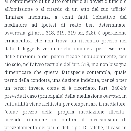
al compimento di un atto contrario ai doveri d’ufficio o
all’omissione o al ritardo di un atto del suo ufficio"
(limitare insomma, a conti fatti, l'obiettivo del
mediatore ad ipotesi di reato ben determinate,
ovverosia gli artt. 318, 319, 319-ter, 328), è operazione
ermeneutica che non trova un riscontro preciso nel
dato di legge. E' vero che chi remunera per l'esercizio
delle funzioni o dei poteri ricade indubbiamente, per
ciò solo, nell'alveo testuale dell'art. 318, ma non bisogna
dimenticare che questa fattispecie contempla, quale
perno della condotta, una dazione indebita, per sé o per
un terzo; invece, come si è ricordato, l'art. 346-
bis
prevede il caso (principale) della mediazione
onerosa
, in
cui l'utilità viene richiesta per compensare il mediatore,
"come prezzo della propria mediazione illecita",
facendo rimanere in ombra il meccanismo di
prezzolamento del p.u. o dell' i.p.s. Di talché, il caso in