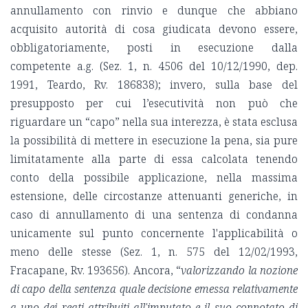
annullamento con rinvio e dunque che abbiano
acquisito autorità di cosa giudicata devono essere,
obbligatoriamente, posti in esecuzione dalla
competente a.g. (Sez. 1, n. 4506 del 10/12/1990, dep.
1991, Teardo, Rv. 186838); invero, sulla base del
presupposto per cui l’esecutività non può che
riguardare un “capo” nella sua interezza, è stata esclusa
la possibilità di mettere in esecuzione la pena, sia pure
limitatamente alla parte di essa calcolata tenendo
conto della possibile applicazione, nella massima
estensione, delle circostanze attenuanti generiche, in
caso di annullamento di una sentenza di condanna
unicamente sul punto concernente l'applicabilità o
meno delle stesse (Sez. 1, n. 575 del 12/02/1993,
Fracapane, Rv. 193656). Ancora, “
v
alorizzando la nozione
di capo della sentenza quale decisione emessa relativamente
a uno dei reati attribuiti all'imputato e il suo connotato di