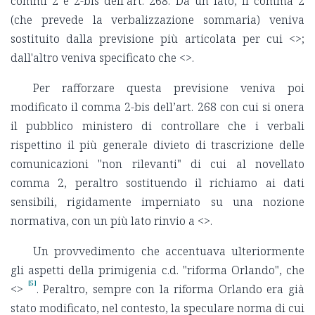
commi 2 e 2-bis dell’art. 268. Da un lato, il comma 2
(che prevede la verbalizzazione sommaria) veniva
sostituito dalla previsione più articolata per cui <
>;
dall'altro veniva specificato che <
>.
Per rafforzare questa previsione veniva poi
modificato il comma 2-bis dell’art. 268 con cui si onera
il pubblico ministero di controllare che i verbali
rispettino il più generale divieto di trascrizione delle
comunicazioni "non rilevanti" di cui al novellato
comma 2, peraltro sostituendo il richiamo ai dati
sensibili, rigidamente imperniato su una nozione
normativa, con un più lato rinvio a <
>.
Un provvedimento che accentuava ulteriormente
gli aspetti della primigenia c.d. "riforma Orlando", che
[5]
<
>
. Peraltro, sempre con la riforma Orlando era già
stato modificato, nel contesto, la speculare norma di cui