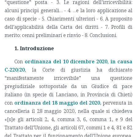
“questione” posta - 3. Le ragioni dell’irricevibilità:
alcuni principi generali… - 4. …e la loro applicazione al
caso di specie - 5. Chiarimenti ulteriori - 6. A proposito
dell’applicabilità della Carta dei diritti - 7. Profili di
merito: cenni preliminari e rinvio - 8. Conclusioni.
1. Introduzione
Con
ordinanza del 10 dicembre 2020, in causa
C‑220/20
, la Corte di giustizia ha dichiarato
“manifestamente irricevibile” una questione
pregiudiziale sottopostale da un Giudice di pace
italiano (in specie di Lanciano, in Provincia di Chieti)
con
ordinanza del 18 maggio del 2020
, pervenuta in cancelleria il 28 maggio 2020, nella quale si chiedeva «[s]e gli articoli 2, 4, comma 3, 6, comma 1, e 9 del Trattato dell’Unione, gli articoli 67, commi 1 e 4, 81 e 82 del Trattato per il funzionamento dell’Unione europea, in combinato disposto con gli articoli 1, 6, 20, 21, 31, 34, 45 e 47 della Carta dei diritti fondamentali dell’Unione europea, ost[i]no rispetto a disposizioni interne, quali gli articoli 42, 83 e 87 del decreto legge 17 marzo 2020 n. 18, la delibera del 31 gennaio 2020 del Consiglio dei Ministri che ha dichiarato lo stato di emergenza nazionale sanitaria per sei mesi fino al 31 luglio 2020, gli articoli 14 e 263 del decreto legge 19 maggio 2020 n. 34, che hanno prorogato lo stato di emergenza nazionale per Covid-19 e la paralisi della giustizia civile e penale e dell’attività di lavoro amministrativo degli Uffici giudiziari italiani fino al 31 gennaio 2021, in combinato disposto, violando le predette norme nazionali l’indipendenza del giudice del rinvio e il principio del giusto processo, nonché i diritti ad essi connessi della dignità delle persone, della libertà e della sicurezza, dell’uguaglianza davanti alla legge, della non discriminazione, di condizioni di lavoro eque e giuste, dell’accesso alle prestazioni di sicurezza sociale, della libertà di circolazione e di soggiorno».