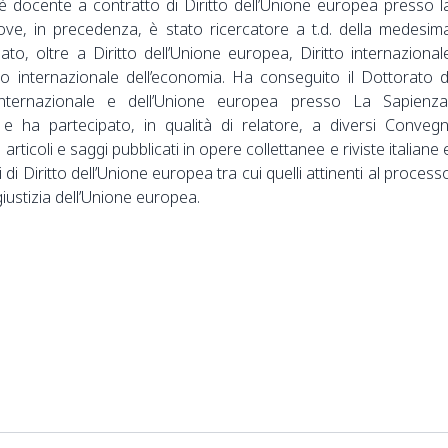
è docente a contratto di Diritto dell’Unione europea presso l
dove, in precedenza, è stato ricercatore a t.d. della medesim
to, oltre a Diritto dell’Unione europea, Diritto internazional
tto internazionale dell’economia. Ha conseguito il Dottorato d
 internazionale e dell’Unione europea presso La Sapienza
e ha partecipato, in qualità di relatore, a diversi Convegn
i articoli e saggi pubblicati in opere collettanee e riviste italiane 
 di Diritto dell’Unione europea tra cui quelli attinenti al process
giustizia dell’Unione europea.