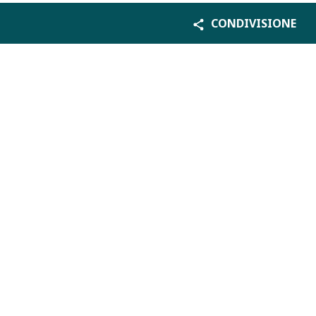
CONDIVISIONE
Palazzo di Giustizia, Piazza Cavour, 00193 ROMA
Email:
redazione@giustiziainsieme.it
Webmaster: Paolo Sparaci
ISSN: 2974-9999
Registrazione: 5 maggio 2023 n. 68
presso il Tribunale di Roma
Informativa privacy e cookie