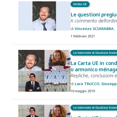
Diritto UE
Le questioni pregiu
A commento dell’ordin
Vincenzo
SCIARABBA
1 febbraio 2021
Le interviste di Giustizia Insi
La Carta UE in cond
o armonico ménag
Repliche, conclusioni e 
Lara
TRUCCO
Giusepp
10 maggio 2019
Le interviste di Giustizia Insi