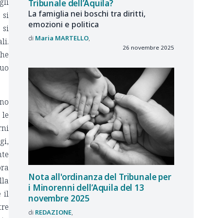
gli
Tribunale dell’Aquila?
La famiglia nei boschi tra diritti,
 si
emozioni e politica
 si
Maria
MARTELLO
li.
26 novembre 2025
he
suo
rno
 le
rni
gi,
nte
bra
Nota all'ordinanza del Tribunale per
lla
i Minorenni dell’Aquila del 13
 il
novembre 2025
tre
REDAZIONE