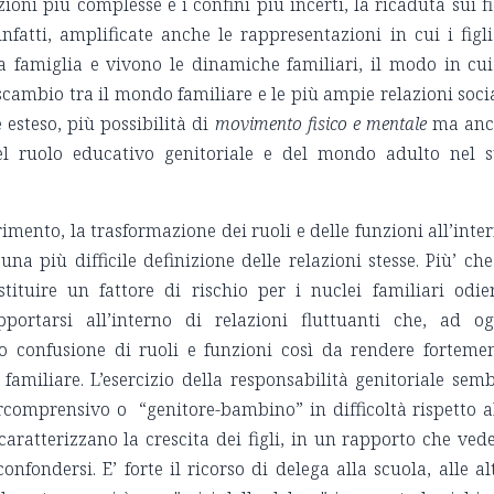
oni più complesse e i confini più incerti, la ricaduta sui fi
infatti, amplificate anche le rappresentazioni in cui i figli
famiglia e vivono le dinamiche familiari, il modo in cui
scambio tra il mondo familiare e le più ampie relazioni socia
è esteso, più possibilità di
movimento fisico e mentale
ma anc
del ruolo educativo genitoriale e del mondo adulto nel 
rimento, la trasformazione dei ruoli e delle funzioni all’inte
na più difficile definizione delle relazioni stesse. Più’ che
stituire un fattore di rischio per i nuclei familiari odie
portarsi all’interno di relazioni fluttuanti che, ad og
 confusione di ruoli e funzioni così da rendere forteme
 familiare. L’esercizio della responsabilità genitoriale sem
rcomprensivo o “genitore-bambino” in difficoltà rispetto a
caratterizzano la crescita dei figli, in un rapporto che vede
nfondersi. E’ forte il ricorso di delega alla scuola, alle al