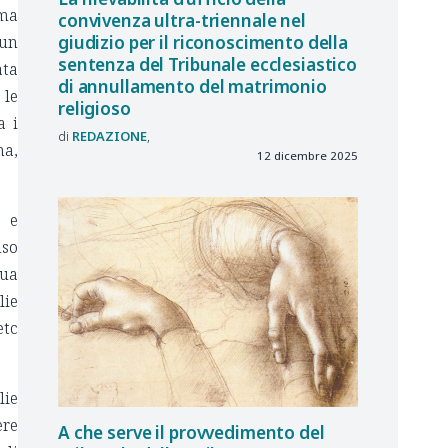
 ma
convivenza ultra-triennale nel
giudizio per il riconoscimento della
 un
sentenza del Tribunale ecclesiastico
ata
di annullamento del matrimonio
 le
religioso
a i
REDAZIONE
ma,
12 dicembre 2025
e e
nso
sua
lie
etc
lie
ere
A che serve il provvedimento del