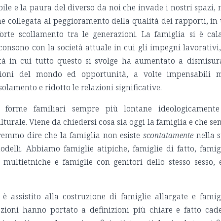
le e la paura del diverso da noi che invade i nostri spazi,
ne collegata al peggioramento della qualità dei rapporti, in
forte scollamento tra le generazioni. La famiglia si è cal
consono con la società attuale in cui gli impegni lavorativi,
cità in cui tutto questo si svolge ha aumentato a dismisur
isioni del mondo ed opportunità, a volte impensabili 
lamento e ridotto le relazioni significative.
e forme familiari sempre più lontane ideologicament
turale. Viene da chiedersi cosa sia oggi la famiglia e che se
tremmo dire che la famiglia non esiste
scontatamente
nella 
odelli. Abbiamo famiglie atipiche, famiglie di fatto, famig
ultietniche e famiglie con genitori dello stesso sesso, 
 è assistito alla costruzione di famiglie allargate e famig
zioni hanno portato a definizioni più chiare e fatto cad