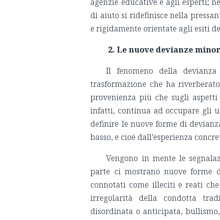
agenzie educative e agli esperti; n
di aiuto si ridefinisce nella press
e rigidamente orientate agli esiti de
2. Le nuove devianze minori
Il fenomeno della devianza
trasformazione che ha riverberato i
provenienza più che sugli aspetti q
infatti, continua ad occupare gli u
definire le nuove forme di devianz
basso, e cioè dall’esperienza concre
Vengono in mente le segnalaz
parte ci mostrano nuove forme di
connotati come illeciti e reati ch
irregolarità della condotta trad
disordinata o anticipata, bullismo