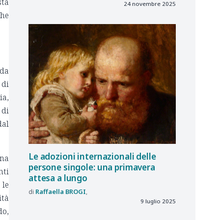
sta
24 novembre 2025
che
nda
 di
ia,
 di
dal
Le adozioni internazionali delle
una
persone singole: una primavera
nti
attesa a lungo
 le
Raffaella
BROGI
ità
9 luglio 2025
do,