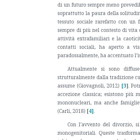
di un futuro sempre meno prevedibi
soprattutto la paura della solitudi
tessuto sociale rarefatto con un 
sempre di più nel contesto di vita 
attività extrafamiliari e la caoti
contatti sociali, ha aperto a v
paradossalmente, ha accentuato l’iso
Attualmente si sono diffus
strutturalmente dalla tradizione cul
assume (Giovagnoli, 2012)
[3]
. Po
accezione classica; esistono più m
mononucleari, ma anche famiglie m
(Carli, 2018)
[4]
.
Con l’avvento del divorzio, si
monogenitoriali. Queste trasforma