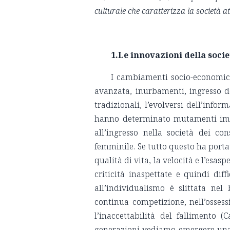
culturale che caratterizza la società at
1.Le innovazioni della soci
I cambiamenti socio-economici 
avanzata, inurbamenti, ingresso d
tradizionali, l’evolversi dell’infor
hanno determinato mutamenti impo
all’ingresso nella società dei c
femminile. Se tutto questo ha port
qualità di vita, la velocità e l’es
criticità inaspettate e quindi diff
all’individualismo è slittata ne
continua competizione, nell’osses
l’inaccettabilità del fallimento (C
generazioni vediamo emergere una fo