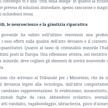
el contempo vi è una "crisi della delega" in quanto la richie
ante pretesa di soluzioni immediate, spesso rancorose o magi
i richiedenti stessi.
li, le neuroscienze e la giustizia riparativa
 giovanile ha subito nell’ultimo ventennio una profo
 suoi effetti sulla qualità dell’atto deviante e il contesto
uantitativi. Quanto al tasso di criminalità minorile l’Ital
ltimi posti in Europa. Una riflessione attenta, nel tentativo
a minorile, deve cogliere gli elementi di novità muovendo 
ta.
ioni che arrivano al Tribunale per i Minorenni, che da 
 devianza legate alla tecnologia, dall’altra comportame
e cambiano rappresentazione. Si evidenziano, innanzitutto,
izionali: fughe da casa, abbandono scolastico, sessual
, atti vandalici, vagabondaggio, ubriachezza, gioco d’azzar