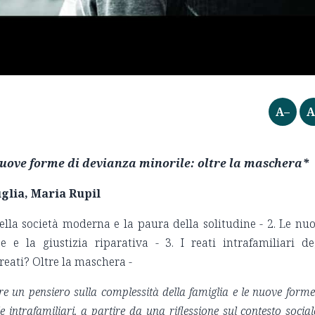
A–
A
e nuove forme di devianza minorile: oltre la maschera*
uglia, Maria Rupil
lla società moderna e la paura della solitudine - 2. Le nu
e e la giustizia riparativa - 3. I reati intrafamiliari de
 reati? Oltre la maschera -
pare un pensiero sulla complessità della famiglia e le nuove forme
 intrafamiliari, a partire da una riflessione sul contesto social