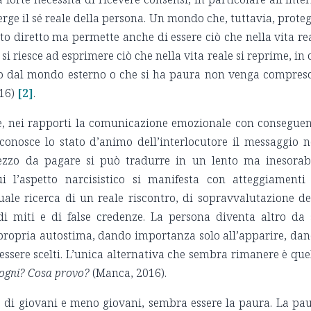
ge il sé reale della persona. Un mondo che, tuttavia, prote
to diretto ma permette anche di essere ciò che nella vita re
i si riesce ad esprimere ciò che nella vita reale si reprime, in 
to dal mondo esterno o che si ha paura non venga compres
16)
[2]
.
e, nei rapporti la comunicazione emozionale con consegue
conosce lo stato d’animo dell’interlocutore il messaggio 
rezzo da pagare si può tradurre in un lento ma inesorab
i l’aspetto narcisistico si manifesta con atteggiamenti
uale ricerca di un reale riscontro, di sopravvalutazione de
di miti e di false credenze. La persona diventa altro da 
a propria autostima, dando importanza solo all’apparire, da
ssere scelti. L’unica alternativa che sembra rimanere è que
isogni? Cosa provo?
(Manca, 2016).
, di giovani e meno giovani, sembra essere la paura. La pa