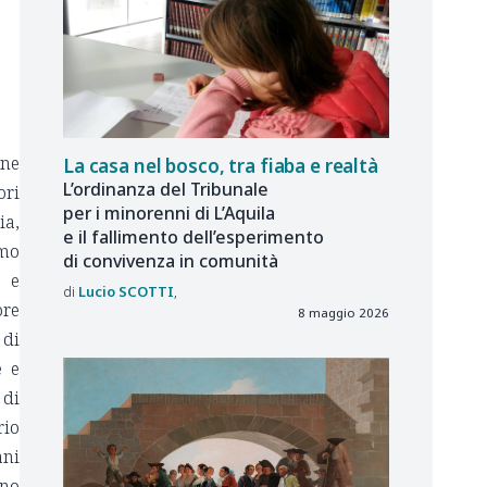
one
La casa nel bosco, tra fiaba e realtà
L’ordinanza del Tribunale
ori
per i minorenni di L’Aquila
ia,
e il fallimento dell’esperimento
amo
di convivenza in comunità
e e
Lucio
SCOTTI
ore
8 maggio 2026
 di
e e
 di
rio
ani
rno