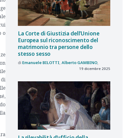
gge
ale
cui
o o
La Corte di Giustizia dell’Unione
Europea sul riconoscimento del
matrimonio tra persone dello
stesso sesso
nze
non
Emanuele
BILOTTI
Alberto
GAMBINO
19 dicembre 2025
ile
 di
lle
sé,
ndo
lla
ura
La rilevabilità d’ufficio della