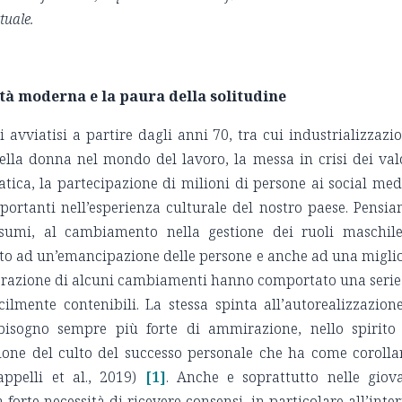
tuale.
età moderna e la paura della solitudine
avviatisi a partire dagli anni 70, tra cui industrializzazi
ella donna nel mondo del lavoro, la messa in crisi dei val
matica, la partecipazione di milioni di persone ai social med
rtanti nell’esperienza culturale del nostro paese. Pensi
onsumi, al cambiamento nella gestione dei ruoli maschil
ato ad un’emancipazione delle persone e anche ad una migli
asperazione di alcuni cambiamenti hanno comportato una serie
icilmente contenibili. La stessa spinta all’autorealizzazion
l bisogno sempre più forte di ammirazione, nello spirito
sione del culto del successo personale che ha come corolla
appelli et al., 2019)
[1]
. Anche e soprattutto nelle giov
rte necessità di ricevere consensi, in particolare all’inte