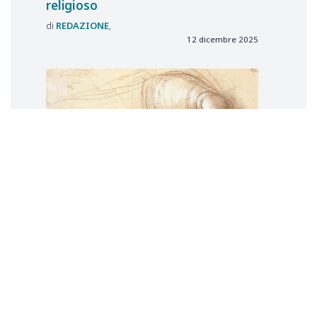
religioso
REDAZIONE
12 dicembre 2025
A che serve il provvedimento del
Tribunale dell’Aquila?
La famiglia nei boschi tra diritti,
emozioni e politica
Maria
MARTELLO
26 novembre 2025