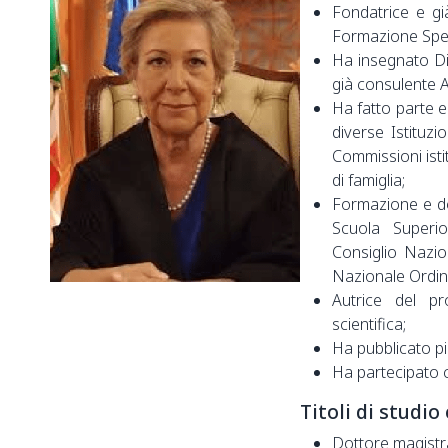
Fondatrice e gi
Formazione Speci
Ha insegnato Dir
già consulente 
Ha fatto parte e
diverse Istituz
Commissioni isti
di famiglia;
Formazione e do
Scuola Superio
Consiglio Nazio
Nazionale Ordine
Autrice del p
scientifica;
Ha pubblicato più 
Ha partecipato c
Titoli di studio
Dottore magistra