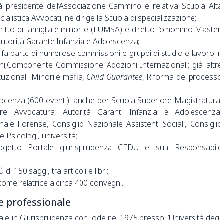
à presidente dell’Associazione Cammino e relativa Scuola Alt
alistica Avvocati; ne dirige la Scuola di specializzazione;
itto di famiglia e minorile (LUMSA) e diretto l’omonimo Master
Autorità Garante Infanzia e Adolescenza;
 fa parte di numerose commissioni e gruppi di studio e lavoro i
ioni;Componente Commissione Adozioni Internazionali; già altr
tuzionali: Minori e mafia,
Child Guarantee
, Riforma del process
cenza (600 eventi): anche per Scuola Superiore Magistratura
re Avvocatura, Autorità Garanti Infanzia e Adolescenza
nale Forense, Consiglio Nazionale Assistenti Sociali, Consigli
 Psicologi, università;
rogetto Portale giurisprudenza CEDU e sua Responsabil
di 150 saggi, tra articoli e libri;
ome relatrice a circa 400 convegni.
 e professionale
le in Giurisprudenza con lode nel 1975 presso l’Università degl