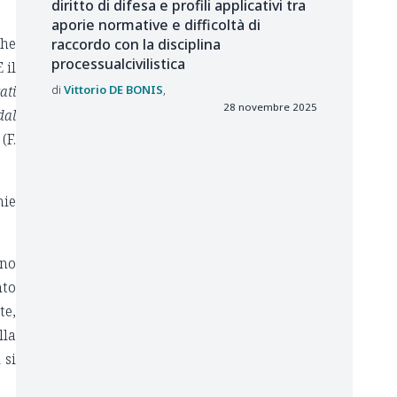
diritto di difesa e profili applicativi tra
aporie normative e difficoltà di
che
raccordo con la disciplina
processualcivilistica
 il
Vittorio
DE BONIS
ati
28 novembre 2025
dal
(F.
hie
ono
to
te,
lla
 si