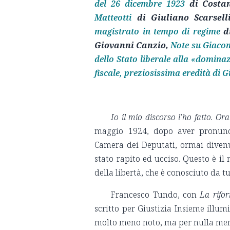
del 26 dicembre 1923
di Costa
Matteotti
di Giuliano Scarsell
magistrato in tempo di regime
d
Giovanni Canzio,
Note su Giacomo
dello Stato liberale alla «domina
fiscale, preziosissima eredità di 
Io il mio discorso l’ho fatto. Or
maggio 1924, dopo aver pronuncia
Camera dei Deputati, ormai dive
stato rapito ed ucciso. Questo è il
della libertà, che è conosciuto da tu
Francesco Tundo, con
La rifor
scritto per Giustizia Insieme illum
molto meno noto, ma per nulla me