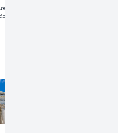
ire
ndo