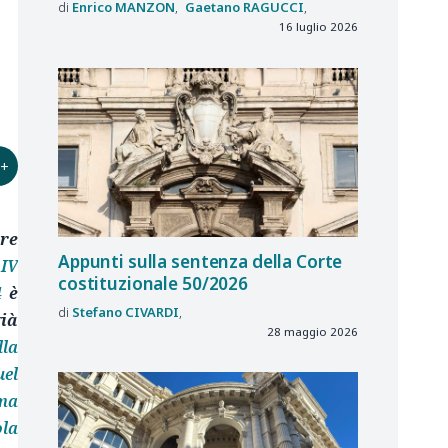
Enrico
MANZON
Gaetano
RAGUCCI
16 luglio 2026
+
are
Appunti sulla sentenza della Corte
 IV
costituzionale 50/2026
4
è
Stefano
CIVARDI
ià
28 maggio 2026
lla
uel
(ma
ola