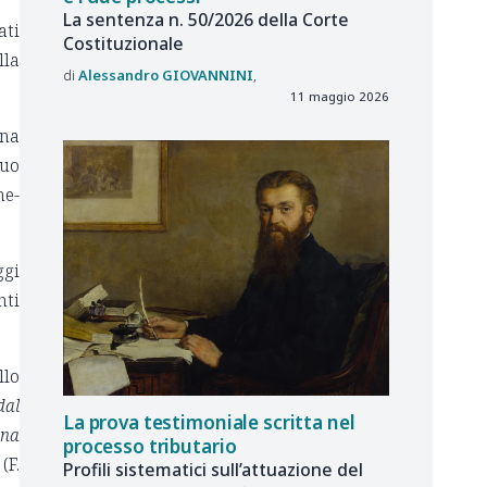
La sentenza n. 50/2026 della Corte
ati
Costituzionale
lla
Alessandro
GIOVANNINI
11 maggio 2026
una
suo
ne-
ggi
nti
llo
dal
La prova testimoniale scritta nel
ina
processo tributario
(F.
Profili sistematici sull’attuazione del