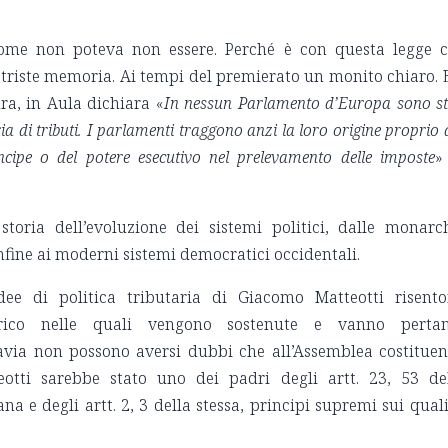
 come non poteva non essere. Perché è con questa legge 
i triste memoria. Ai tempi del premierato un monito chiaro. E
ra, in Aula dichiara «
In nessun Parlamento d’Europa sono st
ia di tributi. I parlamenti traggono anzi la loro origine proprio 
incipe o del potere esecutivo nel prelevamento delle imposte
» 
storia dell’evoluzione dei sistemi politici, dalle monarc
nfine ai moderni sistemi democratici occidentali.
ee di politica tributaria di Giacomo Matteotti risent
orico nelle quali vengono sostenute e vanno pertan
ttavia non possono aversi dubbi che all’Assemblea costituen
otti sarebbe stato uno dei padri degli artt. 23, 53 de
na e degli artt. 2, 3 della stessa, principi supremi sui quali