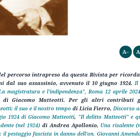
A–
A
del percorso intrapreso da questa Rivista per ricord
i dal suo assassinio, avvenuto il 10 giugno 1924.
Il
"La magistratura e l'indipendenza", Roma 12 aprile 202
di Giacomo Matteotti. Per gli altri contributi g
tti: il suo e il nostro tempo
di Licia Fierro,
Discorso a
gio 1924 di Giacomo Matteotti
,
"Il delitto Matteotti" e q
ndente (nel 1924)
di Andrea Apollonio,
Una risalente 
: il pestaggio fascista in danno dell’on. Giovanni Amend