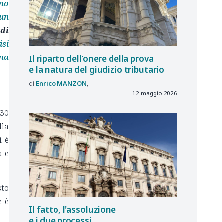
mo
 un
di
isi
rma
Il riparto dell’onere della prova
e la natura del giudizio tributario
Enrico
MANZON
12 maggio 2026
 30
lla
i è
a e
sto
e è
Il fatto, l'assoluzione
e i due processi