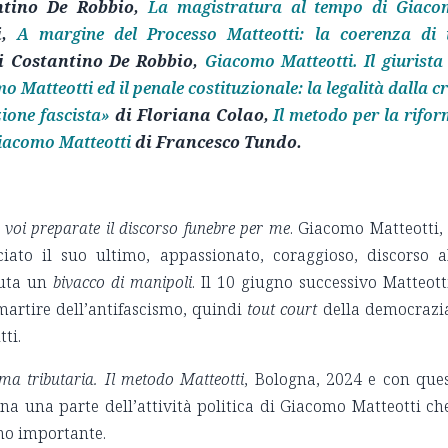
ntino De Robbio,
La magistratura al tempo di Giaco
i,
A margine del Processo Matteotti: la coerenza di
i Costantino De Robbio,
Giacomo Matteotti. Il giurista
 Matteotti ed il penale costituzionale: la legalità dalla cr
zione fascista»
di Floriana Colao,
Il metodo per la rifo
Giacomo Matteotti
di Francesco Tundo.
a voi preparate il discorso funebre per me
. Giacomo Matteotti,
to il suo ultimo, appassionato, coraggioso, discorso a
nuta un
bivacco di manipoli
. Il 10 giugno successivo Matteott
 martire dell’antifascismo, quindi
tout court
della democrazi
tti.
ma tributaria. Il metodo Matteotti
, Bologna, 2024 e con que
ina una parte dell’attività politica di Giacomo Matteotti ch
no importante.