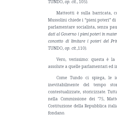
TUNDO,
op. cit.
, 105).
Matteotti è sulla barricata,
Mussolini chiede i “pieni poteri” d
parlamentare socialista, senza pau
dati al Governo i pieni poteri in mater
concetto di limitare i poteri del Pr
TUNDO,
op. cit.
,110).
Vero, verissimo: questa è la 
assolute a quelle parlamentari ed i
Come Tundo ci spiega, le id
inevitabilmente del tempo st
contestualizzate, storicizzate. Tu
nella Commissione dei ’75, Matte
Costituzione della Repubblica italia
fondano.