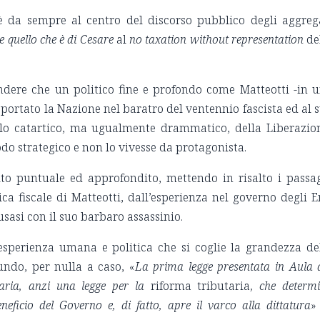
i è da sempre al centro del discorso pubblico degli aggreg
 quello che è di Cesare
al
no taxation without representation
de
ndere che un politico fine e profondo come Matteotti -in 
 portato la Nazione nel baratro del ventennio fascista ed al 
ello catartico, ma ugualmente drammatico, della Liberazio
odo strategico e non lo vivesse da protagonista.
o puntuale ed approfondito, mettendo in risalto i passa
ca fiscale di Matteotti, dall’esperienza nel governo degli E
usasi con il suo barbaro assassinio.
esperienza umana e politica che si coglie la grandezza de
Tundo, per nulla a caso, «
La prima legge presentata in Aula 
taria, anzi una legge per la
riforma tributaria
, che determ
eficio del Governo e, di fatto, apre il varco alla dittatura
» 