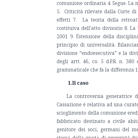
comunione ordinaria 4. Segue. La n
5. Criticità rilevate dalla Corte d
effetti 7. La teoria della retroa
costituiva dell’atto divisorio 8. La 
2001 9. Estensione della disciplina
principio di universalità. Bilancia
divisione “endoesecutiva” e la divi
degli artt. 46, co. 5 d.P.R. n. 38
grammaticale che fa la differenza 1
1.Il caso
La controversia generatrice d
Cassazione è relativa ad una curate
scioglimento della comunione eredit
fabbricato destinato a civile abi
genitore dei soci, germani del me
stessa della quota di proprietà del