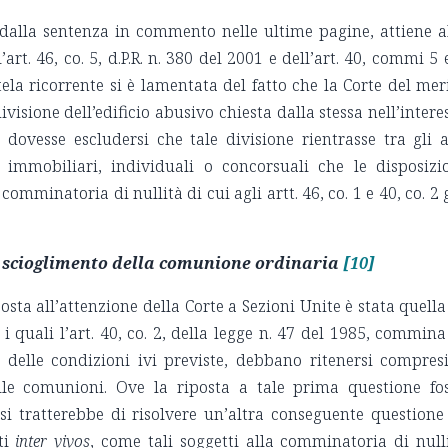
 dalla sentenza in commento nelle ultime pagine, attiene a
art. 46, co. 5, d.P.R. n. 380 del 2001 e dell’art. 40, commi 5 
tela ricorrente si è lamentata del fatto che la Corte del mer
visione dell’edificio abusivo chiesta dalla stessa nell’intere
 dovesse escludersi che tale divisione rientrasse tra gli a
 immobiliari, individuali o concorsuali che le disposizi
mminatoria di nullità di cui agli artt. 46, co. 1 e 40, co. 2 
o scioglimento della comunione ordinaria
[10]
sta all’attenzione della Corte a Sezioni Unite è stata quella
er i quali l’art. 40, co. 2, della legge n. 47 del 1985, commina
e delle condizioni ivi previste, debbano ritenersi compres
lle comunioni. Ove la riposta a tale prima questione fo
 si tratterebbe di risolvere un’altra conseguente questione
tti
inter vivos
, come tali soggetti alla comminatoria di null