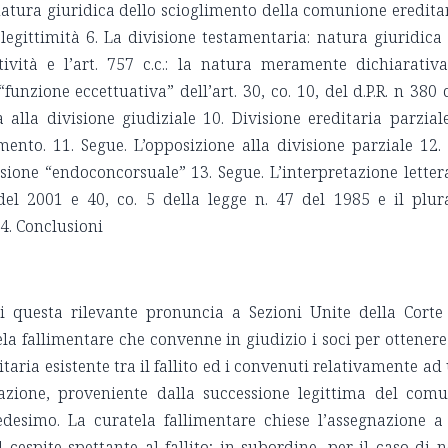
atura giuridica dello scioglimento della comunione eredita
i legittimità 6. La divisione testamentaria: natura giuridica
ttività e l’art. 757 c.c.: la natura meramente dichiarativ
“funzione eccettuativa” dell’art. 30, co. 10, del d.P.R. n 380 
 alla divisione giudiziale 10. Divisione ereditaria parzial
mento. 11. Segue. L’opposizione alla divisione parziale 12.
sione “endoconcorsuale” 13. Segue. L’interpretazione letter
0 del 2001 e 40, co. 5 della legge n. 47 del 1985 e il plur
4. Conclusioni
i questa rilevante pronuncia a Sezioni Unite della Corte
la fallimentare che convenne in giudizio i soci per ottenere
aria esistente tra il fallito ed i convenuti relativamente ad
tazione, proveniente dalla successione legittima del com
desimo. La curatela fallimentare chiese l’assegnazione a
 cespite spettante al fallito; in subordine, per il caso di 