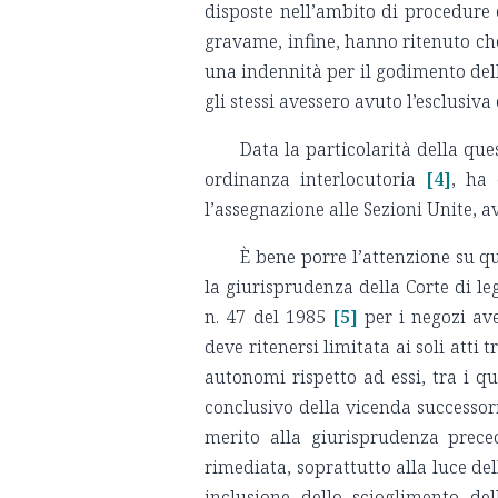
disposte nell’ambito di procedure e
gravame, infine, hanno ritenuto c
una indennità per il godimento del
gli stessi avessero avuto l’esclusiva
Data la particolarità della que
ordinanza interlocutoria
[4]
, ha 
l’assegnazione alle Sezioni Unite, avv
È bene porre l’attenzione su q
la giurisprudenza della Corte di leg
n. 47 del 1985
[5]
per i negozi ave
deve ritenersi limitata ai soli atti 
autonomi rispetto ad essi, tra i qu
conclusivo della vicenda successor
merito alla giurisprudenza prece
rimediata, soprattutto alla luce del
inclusione dello scioglimento de