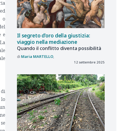
ria
 ed
a o
del
e e
Il segreto d’oro della giustizia:
viaggio nella mediazione
 La
Quando il conflitto diventa possibilità
ale
Maria
MARTELLO
ale
12 settembre 2025
 di
 lo
 un
une
 se
non