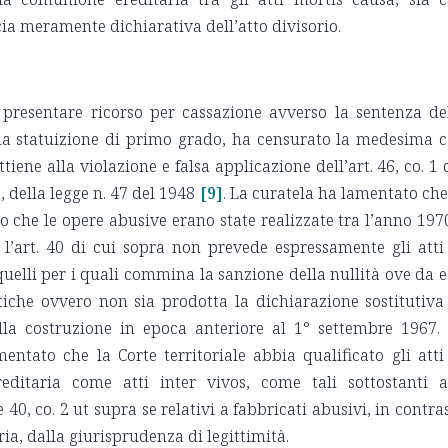
cia meramente dichiarativa dell’atto divisorio.
 presentare ricorso per cassazione avverso la sentenza de
lla statuizione di primo grado, ha censurato la medesima 
tiene alla violazione e falsa applicazione dell’art. 46, co. 1 
2, della legge n. 47 del 1948
[9]
. La curatela ha lamentato che
o che le opere abusive erano state realizzate tra l’anno 197
l’art. 40 di cui sopra non prevede espressamente gli atti
elli per i quali commina la sanzione della nullità ove da e
tiche ovvero non sia prodotta la dichiarazione sostitutiva
della costruzione in epoca anteriore al 1° settembre 1967.
mentato che la Corte territoriale abbia qualificato gli atti
ditaria come atti inter vivos, come tali sottostanti a
 e 40, co. 2 ut supra se relativi a fabbricati abusivi, in contra
ria, dalla giurisprudenza di legittimità.