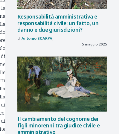
 la
una
Responsabilità amministrativa e
responsabilità civile: un fatto, un
 La
danno e due giurisdizioni?
ndo
Antonio
SCARPA
ere
5 maggio 2025
olo
 di
one
lle
tti
lla
lla
di
co.
Il cambiamento del cognome dei
 di
figli minorenni tra giudice civile e
ite
amministrativo