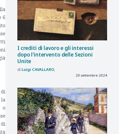
lla
e 6
ito
sse
tti
I crediti di lavoro e gli interessi
oni
dopo l'intervento delle Sezioni
già
Unite
Luigi
CAVALLARO
20 settembre 2024
 di
 la
i o
sse
 di
ità