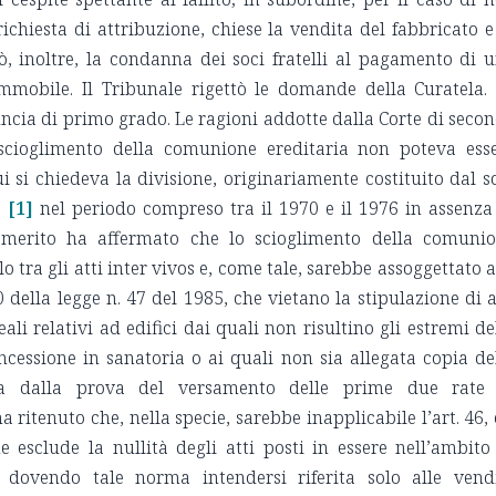
chiesta di attribuzione, chiese la vendita del fabbricato e
ò, inoltre, la condanna dei soci fratelli al pagamento di 
immobile. Il Tribunale rigettò le domande della Curatela.
ncia di primo grado. Le ragioni addotte dalla Corte di seco
 scioglimento della comunione ereditaria non poteva ess
ui si chiedeva la divisione, originariamente costituito dal s
o
[1]
nel periodo compreso tra il 1970 e il 1976 in assenza
i merito ha affermato che lo scioglimento della comuni
o tra gli atti inter vivos e, come tale, sarebbe assoggettato a
40 della legge n. 47 del 1985, che vietano la stipulazione di a
eali relativi ad edifici dai quali non risultino gli estremi de
cessione in sanatoria o ai quali non sia allegata copia de
a dalla prova del versamento delle prime due rate 
a ritenuto che, nella specie, sarebbe inapplicabile l’art. 46, 
e esclude la nullità degli atti posti in essere nell’ambito
 dovendo tale norma intendersi riferita solo alle vend