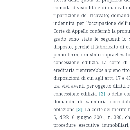
comoda divisibilità e di mancata ri
ripartizione del ricavato; domand
indennità per l’occupazione dell’
Corte di Appello confermò la pronu
grado sono state le seguenti: lo
disposto, perché il fabbricato di c
piano terra, era stato sopraelevat
concessione edilizia. La corte d
ereditaria rientrerebbe a pieno titol
disposizioni di cui agli artt. 17 e 
tra vivi aventi per oggetto diritti r
concessione edilizia
[2]
o della con
domanda di sanatoria corredat
oblazione
[3]
. La corte del merito h
5, d.P.R. 6 giugno 2001, n. 380, ch
procedure esecutive immobiliari,