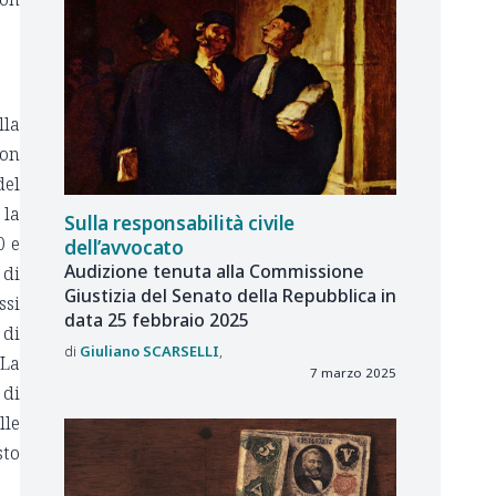
lla
con
del
 la
Sulla responsabilità civile
0 e
dell’avvocato
Audizione tenuta alla Commissione
 di
Giustizia del Senato della Repubblica in
ssi
data 25 febbraio 2025
 di
Giuliano
SCARSELLI
 La
7 marzo 2025
 di
lle
sto