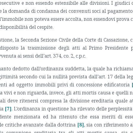
secutive e non essendo estensibile alle divisioni. I giudici 
he la domanda di condanna dei convenuti soci al pagamento
l’immobile non poteva essere accolta, non essendovi prova 
 disponibilità del cespite.
stione, la Seconda Sezione Civile della Corte di Cassazione, 
disposto la trasmissione degli atti al Primo Presidente 
enuta ai sensi dell’art. 374, co. 2, c.p.c.
uanto dedotto dall’ordinanza suddetta, la quale ha richiam
ittimità secondo cui la nullità prevista dall’art. 17 della le
nti ad oggetto immobili privi di concessione edificatoria
tra vivi e non riguarda, invece, gli atti mortis causa e quelli 
ali deve ritenersi compresa la divisione ereditaria quale a
ia
[7]
. L’ordinanza in questione ha rilevato delle perplessità
dente menzionata ed ha ritenuto che essa meriti di ess
le critiche avanzate dalla dottrina
[8]
, sia con riferimento a
lla comunione ereditaria tra gli atti mortis causa, sia 