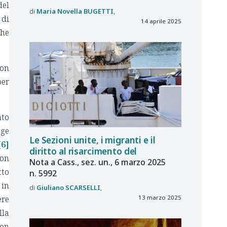
del
Maria Novella
BUGETTI
 di
14 aprile 2025
che
con
per
ato
gge
Le
Sezioni unite, i
migranti e
il
[6]
diritto al
risarcimento del
non
Nota a
Cass., sez.
un., 6
marzo
2025
tto
n.
5992
 in
Giuliano
SCARSELLI
ere
13 marzo 2025
lla
con