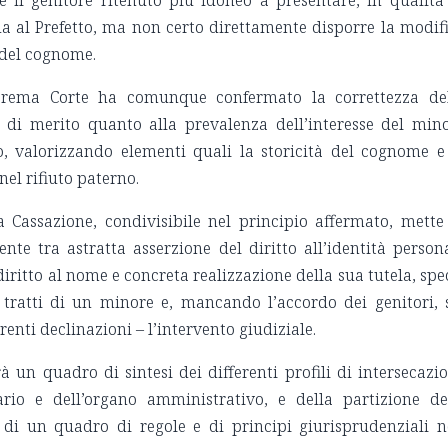
a al Prefetto, ma non certo direttamente disporre la modif
a del cognome.
uprema Corte ha comunque confermato la correttezza de
e di merito quanto alla prevalenza dell’interesse del min
, valorizzando elementi quali la storicità del cognome e
el rifiuto paterno.
a Cassazione, condivisibile nel principio affermato, mette
tente tra astratta asserzione del diritto all’identità person
diritto al nome e concreta realizzazione della sua tutela, spe
si tratti di un minore e, mancando l’accordo dei genitori, 
erenti declinazioni – l’intervento giudiziale.
à un quadro di sintesi dei differenti profili di intersecazi
ario e dell’organo amministrativo, e della partizione de
 di un quadro di regole e di principi giurisprudenziali 