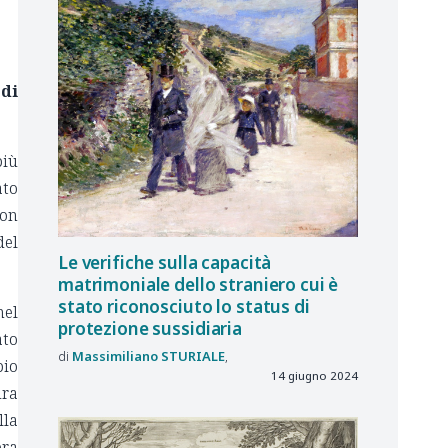
di
più
ato
non
del
Le verifiche sulla capacità
matrimoniale dello straniero cui è
stato riconosciuto lo status di
nel
protezione sussidiaria
ato
Massimiliano
STURIALE
pio
14 giugno 2024
ura
lla
era