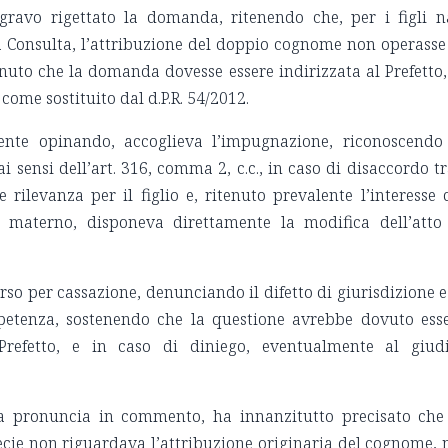
gravo rigettato la domanda, ritenendo che, per i figli n
a Consulta, l’attribuzione del doppio cognome non operasse
enuto che la domanda dovesse essere indirizzata al Prefetto,
, come sostituito dal d.P.R. 54/2012.
ente opinando, accoglieva l’impugnazione, riconoscendo
 sensi dell’art. 316, comma 2, c.c., in caso di disaccordo tr
e rilevanza per il figlio e, ritenuto prevalente l’interesse 
 materno, disponeva direttamente la modifica dell’atto
so per cassazione, denunciando il difetto di giurisdizione e
petenza, sostenendo che la questione avrebbe dovuto ess
 Prefetto, e in caso di diniego, eventualmente al giud
la pronuncia in commento, ha innanzitutto precisato che
cie non riguardava l’attribuzione originaria del cognome,