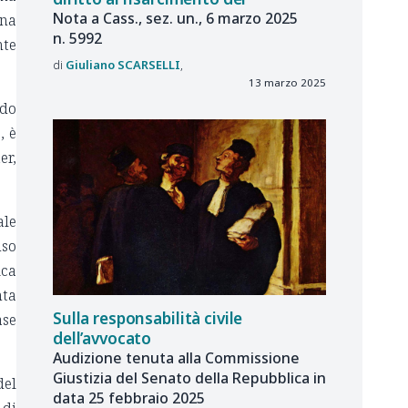
Nota a
Cass., sez.
un., 6
marzo
2025
una
n.
5992
nte
Giuliano
SCARSELLI
13 marzo 2025
rdo
, è
er,
ale
nso
ica
nta
Sulla responsabilità civile
ase
dell’avvocato
Audizione tenuta alla Commissione
Giustizia del Senato della Repubblica in
del
data 25 febbraio 2025
 di