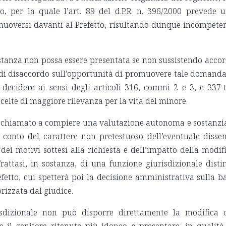
so, per la quale l’art. 89 del d.P.R. n. 396/2000 prevede 
uoversi davanti al Prefetto, risultando dunque incompete
 istanza non possa essere presentata se non sussistendo acco
so di disaccordo sull’opportunità di promuovere tale domanda
decidere ai sensi degli articoli 316, commi 2 e 3, e 337-t
scelte di maggiore rilevanza per la vita del minore.
e è chiamato a compiere una valutazione autonoma e sostanzi
o conto del carattere non pretestuoso dell’eventuale disse
 dei motivi sottesi alla richiesta e dell’impatto della modif
 Trattasi, in sostanza, di una funzione giurisdizionale disti
fetto, cui spetterà poi la decisione amministrativa sulla b
izzata dal giudice.
isdizionale non può disporre direttamente la modifica 
il genitore ritenuto più idoneo a presentare, in qualità