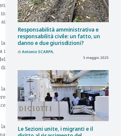
ati
 in
 ai
Responsabilità amministrativa e
responsabilità civile: un fatto, un
 la
danno e due giurisdizioni?
a i
Antonio
SCARPA
5 maggio 2025
del
 di
 la
ere
ice
 la
Le
Sezioni unite, i
migranti e
il
 ma
diritto al
risarcimento del