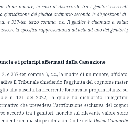
e di un minore, in caso di disaccordo tra i genitori esercenti
la giurisdizione del giudice ordinario secondo le disposizioni di 
a, e 337-ter, terzo comma, c.c. Il giudice è chiamato a valut
conoscere la specifica rappresentanza ad acta ad uno dei genitori 
uncia e i principi affermati dalla Cassazione
2, e 337-ter, comma 3, c.c., la madre di un minore, affidato
o, adiva il Tribunale chiedendo l'aggiunta del cognome mate
iglio alla nascita. La ricorrente fondava la propria istanza su
ale n. 131 del 2022, la quale ha dichiarato l’illegittim
ormativo che prevedeva l’attribuzione esclusiva del cogn
erso accordo tra i genitori, nonché sul rilevante valore stori
cendente da una stirpe citata da Dante nella
Divina Commedi