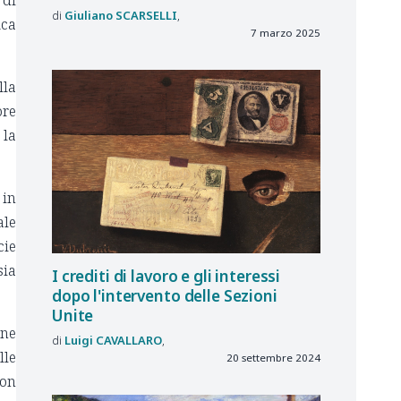
Giuliano
SCARSELLI
ica
7 marzo 2025
lla
ore
 la
 in
ale
cie
sia
I crediti di lavoro e gli interessi
dopo l'intervento delle Sezioni
Unite
one
Luigi
CAVALLARO
lle
20 settembre 2024
non