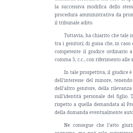
la successiva modifica dello stes
procedura amministrativa da prom
il tribunale adito.
Tuttavia, ha chiarito che tale
tra i genitori; di guisa che, in ca
competente il giudice ordinario a 
comma 3, c.c., con riferimento alle 
In tale prospettiva, il giudic
dell’interesse del minore, tenend
dell’altro genitore, della rilevanza
sull’identità personale del figlio.
rispetto a quella demandata al Pre
della domanda eventualmente autor
Ne consegue che l’atto giur
cognome, ma può solo autorizzare 