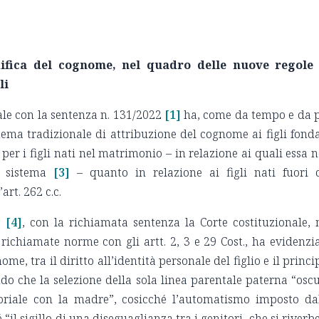
ifica del cognome, nel quadro delle nuove regole 
li
ale con la sentenza n. 131/2022
[1]
ha, come da tempo e da 
stema tradizionale di attribuzione del cognome ai figli fond
per i figli nati nel matrimonio – in relazione ai quali essa 
 sistema
[3]
– quanto in relazione ai figli nati fuori 
art. 262 c.c.
o
[4]
, con la richiamata sentenza la Corte costituzionale, 
e richiamate norme con gli artt. 2, 3 e 29 Cost., ha evidenzi
ome, tra il diritto all’identità personale del figlio e il princi
ndo che la selezione della sola linea parentale paterna “osc
toriale con la madre”, cosicché l’automatismo imposto da
“il sigillo di una diseguaglianza tra i genitori, che si riverb