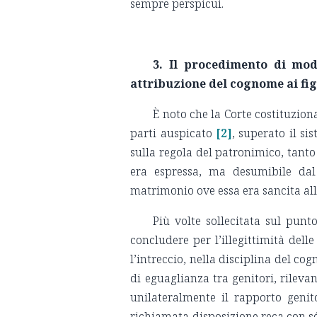
sempre perspicui.
3.
Il procedimento di mod
attribuzione del cognome ai fig
È noto che la Corte costituzion
parti auspicato
[2]
, superato il si
sulla regola del patronimico, tanto 
era espressa, ma desumibile dal
matrimonio ove essa era sancita all’
Più volte sollecitata sul punt
concludere per l’illegittimità dell
l’intreccio, nella disciplina del cogn
di eguaglianza tra genitori, rileva
unilateralmente il rapporto geni
richiamata disposizione reca con sé 