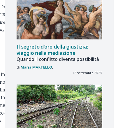
 la
cui
are
per
Il segreto d’oro della giustizia:
viaggio nella mediazione
Quando il conflitto diventa possibilità
Maria
MARTELLO
12 settembre 2025
 in
rno
lla
ità
ome
co-
a
.