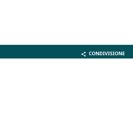
CONDIVISIONE
Palazzo di Giustizia, Piazza Cavour, 00193 ROMA
Email:
redazione@giustiziainsieme.it
Webmaster: Paolo Sparaci