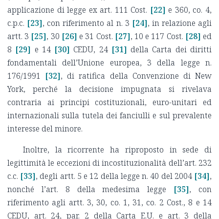
applicazione di legge ex art. 111 Cost.
[22]
e 360, co. 4,
c.p.c.
[23]
, con riferimento al n. 3
[24]
, in relazione agli
artt. 3
[25]
, 30
[26]
e 31 Cost.
[27]
, 10 e 117 Cost.
[28]
ed
8
[29]
e 14
[30]
CEDU, 24
[31]
della Carta dei diritti
fondamentali dell’Unione europea, 3 della legge n.
176/1991
[32]
, di ratifica della Convenzione di New
York, perché la decisione impugnata si rivelava
contraria ai principi costituzionali, euro-unitari ed
internazionali sulla tutela dei fanciulli e sul prevalente
interesse del minore.
Inoltre, la ricorrente ha riproposto in sede di
legittimità le eccezioni di incostituzionalità dell’art. 232
c.c.
[33]
, degli artt. 5 e 12 della legge n. 40 del 2004
[34]
,
nonché l’art. 8 della medesima legge
[35]
, con
riferimento agli artt. 3, 30, co. 1, 31, co. 2 Cost., 8 e 14
CEDU, art. 24, par. 2 della Carta E.U. e art. 3 della