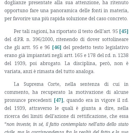
doglianze presentate alla sua attenzione, ha ritenuto
opportuno fare una panoramica delle fonti in materia,
per favorire una più rapida soluzione del caso concreto.
Per tali ragioni, ha riportato il testo dell’art. 95
[45]
del d.P.R. n. 396/2000, ritenendo di dover sottolineare
che gli artt. 95 e 96
[46]
del predetto testo legislativo
erano già impiantati negli artt. 165 e 178 del r.d. n. 1238
del 1939, poi abrogato. La disciplina, però, non è
variata, anzi è rimasta del tutto analoga.
La Suprema Corte, nella sentenza di cui in
commento, ha recuperato la motivazione di alcune
pronunce precedenti
[47]
, quando era in vigore il r.d.
del 1939, attraverso le quali è giunta a dire, nella
ricerca dei limiti dell’azione di rettificazione, che essa
“
non investe, in sé, il fatto contemplato nell’atto dello stato
civile, ma la corrispondenza fra la realtà del fatto e la sua