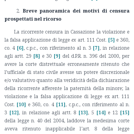
2.
Breve panoramica dei motivi di censura
prospettati nel ricorso
La ricorrente censura in Cassazione la violazione e
la falsa applicazione di legge
ex
art. 111 Cost.
[5]
e 360,
co. 4
[6]
, c.p.c., con riferimento al n. 3
[7]
, in relazione
agli artt. 29
[8]
e 30
[9]
del d.P.R. n. 396 del 2000, per
avere la corte distrettuale erroneamente ritenuto che
l’ufficiale di stato civile avesse un potere discrezionale
e/o valutativo quanto alla veridicità della dichiarazione
della ricorrente afferente la paternità della minore; la
violazione e la falsa applicazione di legge ex art. 111
Cost.
[10]
e 360, co. 4
[11]
, c.p.c., con riferimento al n.
3
[12]
, in relazione agli artt. 8
[13]
, 5
[14]
e 12
[15]
della legge n. 40 del 2004, laddove la medesima corte
aveva ritenuto inapplicabile l’art. 8 della legge