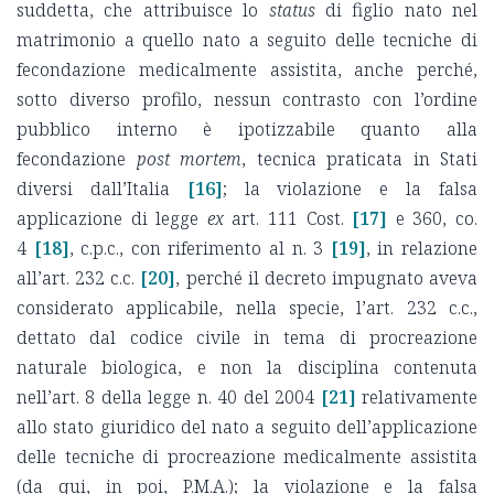
suddetta, che attribuisce lo
status
di figlio nato nel
matrimonio a quello nato a seguito delle tecniche di
fecondazione medicalmente assistita, anche perché,
sotto diverso profilo, nessun contrasto con l’ordine
pubblico interno è ipotizzabile quanto alla
fecondazione
post mortem
, tecnica praticata in Stati
diversi dall’Italia
[16]
; la violazione e la falsa
applicazione di legge
ex
art. 111 Cost.
[17]
e 360, co.
4
[18]
, c.p.c., con riferimento al n. 3
[19]
, in relazione
all’art. 232 c.c.
[20]
, perché il decreto impugnato aveva
considerato applicabile, nella specie, l’art. 232 c.c.,
dettato dal codice civile in tema di procreazione
naturale biologica, e non la disciplina contenuta
nell’art. 8 della legge n. 40 del 2004
[21]
relativamente
allo stato giuridico del nato a seguito dell’applicazione
delle tecniche di procreazione medicalmente assistita
(da qui, in poi, P.M.A.); la violazione e la falsa