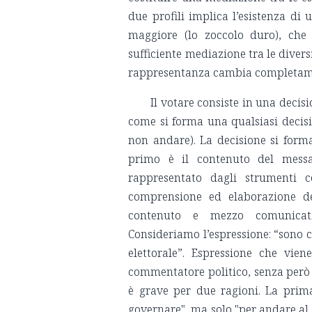
due profili implica l’esistenza di
maggiore (lo zoccolo duro), che 
sufficiente mediazione tra le divers
rappresentanza cambia completamen
Il votare consiste in una deci
come si forma una qualsiasi decisio
non andare). La decisione si forma 
primo è il contenuto del messagg
rappresentato dagli strumenti co
comprensione ed elaborazione de
contenuto e mezzo comunicativ
Consideriamo l’espressione: “sono 
elettorale”. Espressione che vien
commentatore politico, senza però v
è grave per due ragioni. La prima
governare", ma solo "per andare al 