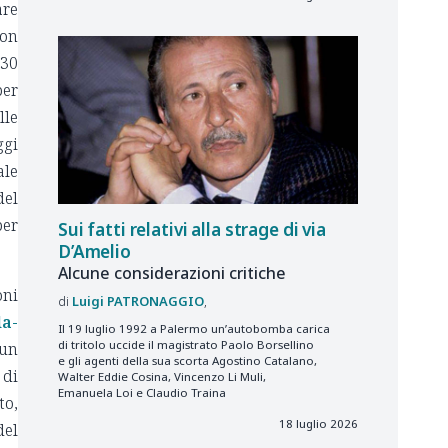
are
non
 30
per
lle
ggi
ale
del
per
Sui fatti relativi alla strage di via
D’Amelio
Alcune considerazioni critiche
oni
Luigi
PATRONAGGIO
la-
Il 19 luglio 1992 a Palermo un’autobomba carica
di tritolo uccide il magistrato Paolo Borsellino
 un
e gli agenti della sua scorta Agostino Catalano,
 di
Walter Eddie Cosina, Vincenzo Li Muli,
Emanuela Loi e Claudio Traina
to,
18 luglio 2026
del