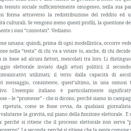
 un tessuto sociale sufficientemente omogeneo, nella sua pa
si forma attraverso la redistribuzione del reddito ed 
ità culturali. Se vengono meno questi profili, la questione de
te i suoi “connotati”. Vediamo.
sione umana; quindi, prima di ogni modellistica, occorre ved
ne nella “testa” di chi va a votare (o, anche, di chi decide
in base ad alcuni fattori, mescolati tra loro. Li distinguo.
io elettorale inviato dagli attori politici; il second
municativi utilizzati; il terzo dalla capacità di ascol
l messaggio, consistente, quest’ultimo, in una osmosi 
o. L’esempio italiano è particolarmente significati
cose – le “promesse” - che si dicono, perché siamo in campa
e ripetuta, come se fosse ovvia, da qualsiasi giornalist
alutarne la gravità, sul piano della funzione elettorale. E 
: perché si ritiene che il processo elettorale non serva "
governo". La seconda: perché si ritiene che la gente comune 