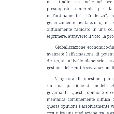
nei cittadini sia anche nel per
presupposto materiale per la
nell’ordinamento”. “Credenza”,
genericamente mentale, in ogni caso
diffusamente radicato in una col
esprimere, attraverso il voto, la pr
Globalizzazione economico-fi
avanzate l’affermazione di potent
diritto, sia a livello planetario, si
gestione delle entità sovranazionali
Vengo ora alla questione più sp
sia una questione di modelli ele
governante. Questa opinione è ce
mentalità comunemente diffusa qu
questa opinione è assolutamente val
costituire una mediazione tra le es