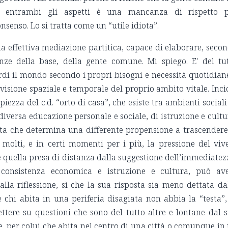
tto entrambi gli aspetti è una mancanza di rispetto 
consenso. Lo si tratta come un “utile idiota”.
 effettiva mediazione partitica, capace di elaborare, seco
anze della base, della gente comune. Mi spiego. E' del tu
di il mondo secondo i propri bisogni e necessità quotidian
 visione spaziale e temporale del proprio ambito vitale. Inci
ezza del c.d. “orto di casa”, che esiste tra ambienti sociali
iversa educazione personale e sociale, di istruzione e cultu
vita che determina una differente propensione a trascendere
 molti, e in certi momenti per i più, la pressione del viv
 quella presa di distanza dalla suggestione dell’immediatez
consistenza economica e istruzione e cultura, può av
lla riflessione, sì che la sua risposta sia meno dettata da
 chi abita in una periferia disagiata non abbia la “testa”,
ettere su questioni che sono del tutto altre e lontane dal 
ce, per colui che abita nel centro di una città o comunque in