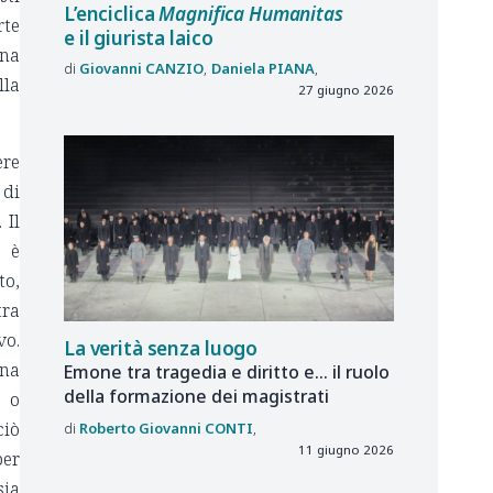
L’enciclica
Magnifica Humanitas
rte
e il giurista laico
una
Giovanni
CANZIO
Daniela
PIANA
lla
27 giugno 2026
ere
 di
 Il
o è
to,
tra
vo.
La verità senza luogo
gna
Emone tra tragedia e diritto e... il ruolo
della formazione dei magistrati
a o
ciò
Roberto Giovanni
CONTI
11 giugno 2026
per
sia