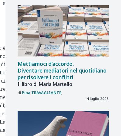
a a
o è
ono
Mettiamoci d’accordo.
 di
Diventare mediatori nel quotidiano
llo
per risolvere i conflitti
 di
Il libro di Maria Martello
are
Pina
TRAVAGLIANTE
one
4 luglio 2026
li;
le,
lla
sia