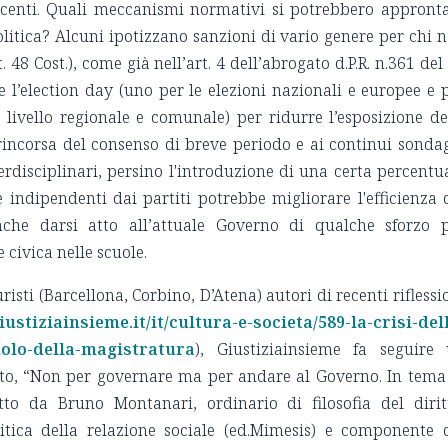
acenti. Quali meccanismi normativi si potrebbero appront
litica? Alcuni ipotizzano sanzioni di vario genere per chi 
t. 48 Cost.), come già nell’art. 4 dell’abrogato d.P.R. n.361 del
 l’election day (uno per le elezioni nazionali e europee e 
livello regionale e comunale) per ridurre l’esposizione de
a rincorsa del consenso di breve periodo e ai continui sonda
terdisciplinari, persino l'introduzione di una certa percentu
e indipendenti dai partiti potrebbe migliorare l'efficienza 
nche darsi atto all’attuale Governo di qualche sforzo 
 civica nelle scuole.
uristi (Barcellona, Corbino, D’Atena) autori di recenti riflessi
ustiziainsieme.it/it/cultura-e-societa/589-la-crisi-del
uolo-della-magistratura
), Giustiziainsieme fa seguire
ritto, “Non per governare ma per andare al Governo. In tema
tto da Bruno Montanari, ordinario di filosofia del dirit
critica della relazione sociale (ed.Mimesis) e componente 