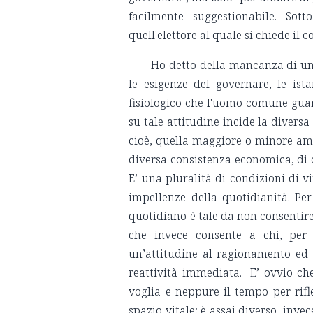
facilmente suggestionabile. So
quell'elettore al quale si chiede il 
Ho detto della mancanza di una
le esigenze del governare, le ist
fisiologico che l'uomo comune guar
su tale attitudine incide la diversa
cioè, quella maggiore o minore ampi
diversa consistenza economica, di d
E’ una pluralità di condizioni di 
impellenze della quotidianità. Per
quotidiano è tale da non consentire
che invece consente a chi, per 
un’attitudine al ragionamento ed a
reattività immediata. E’ ovvio che
voglia e neppure il tempo per rifl
spazio vitale; è assai diverso, inve