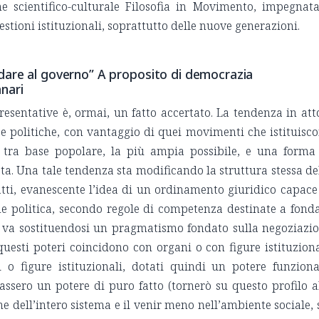
one scientifico-culturale Filosofia in Movimento, impegnat
uestioni istituzionali, soprattutto delle nuove generazioni.
are al governo” A proposito di democrazia
nari
resentative è, ormai, un fatto accertato. La tendenza in att
ze politiche, con vantaggio di quei movimenti che istituisc
tra base popolare, la più ampia possibile, e una forma
a. Una tale tendenza sta modificando la struttura stessa de
fatti, evanescente l’idea di un ordinamento giuridico capace
one politica, secondo regole di competenza destinate a fond
ea va sostituendosi un pragmatismo fondato sulla negoziazi
uesti poteri coincidono con organi o con figure istituziona
 o figure istituzionali, dotati quindi un potere funziona
assero un potere di puro fatto (tornerò su questo profilo a
e dell’intero sistema e il venir meno nell’ambiente sociale, 