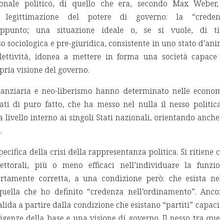
sonale politico, di quello che era, secondo Max Weber,
 legittimazione del potere di governo: la “creden
 appunto; una situazione ideale o, se si vuole, di t
 sociologica e pre-giuridica, consistente in uno stato d’an
lettività, idonea a mettere in forma una società capace
opria visione del governo.
nanziaria e neo-liberismo hanno determinato nelle econo
ati di puro fatto, che ha messo nel nulla il nesso politic
a a livello interno ai singoli Stati nazionali, orientando anche
.
ecifica della crisi della rappresentanza politica. Si ritiene 
ttorali, più o meno efficaci nell’individuare la funzi
rtamente corretta, a una condizione però: che esista ne
ella che ho definito “credenza nell’ordinamento”. Anco
ida a partire dalla condizione che esistano “partiti” capaci
igenze della base e una visione di governo. Il nesso tra que