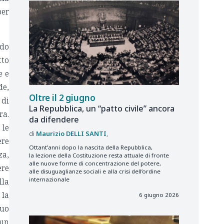
per
ndo
tto
e e
de,
Oltre il 2 giugno
 di
La Repubblica, un “patto civile” ancora
ra.
da difendere
 le
Maurizio
DELLI SANTI
ere
Ottant’anni dopo la nascita della Repubblica,
za,
la lezione della Costituzione resta attuale di fronte
alle nuove forme di concentrazione del potere,
ere
alle disuguaglianze sociali e alla crisi dell’ordine
internazionale
lla
 la
6 giugno 2026
suo
 un