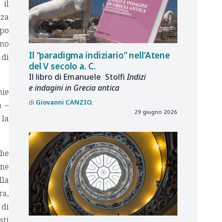
 il
za
ipo
imo
Il “paradigma indiziario” nell’Atene
 di
del V secolo a. C.
Il libro di Emanuele Stolfi
Indizi
e indagini in Grecia antica
mie
Giovanni
CANZIO
a –
29 giugno 2026
 la
che
one
lla
ra,
 di
sti