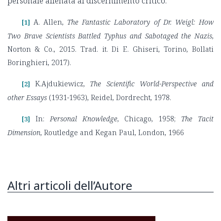
personale allenata al discernimento critico.
A. Allen
,
The Fantastic Laboratory of Dr. Weigl: How
[1]
Two Brave Scientists Battled Typhus and Sabotaged the Nazis
,
Norton & Co., 2015.
Trad. it. Di E. Ghiseri, Torino, Bollati
Boringhieri, 2017).
K.Ajdukiewicz,
The Scientific World-Perspective and
[2]
other Essays
(1931-1963), Reidel, Dordrecht, 1978.
In:
Personal Knowledge
, Chicago, 1958;
The Tacit
[3]
Dimension
, Routledge and Kegan Paul, London, 1966
Altri articoli dell’Autore