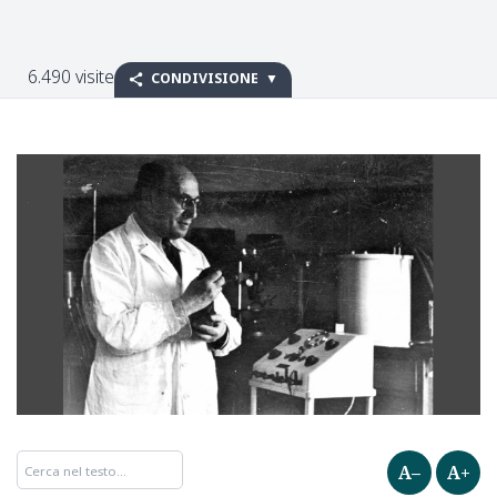
6.490 visite
CONDIVISIONE
A–
A+