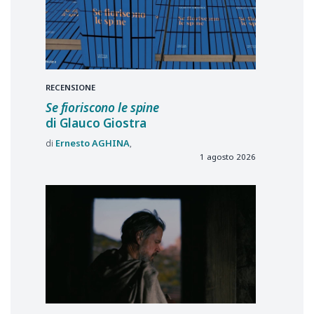
RECENSIONE
Se fioriscono le spine
di Glauco Giostra
Ernesto
AGHINA
1 agosto 2026