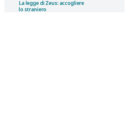
La legge di Zeus: accogliere
lo straniero
The Odyssey
di Christopher Nolan (2026)
Pierpaolo
GORI
25 luglio 2026
Boa sorte, Venezuela
Per le ragazze e i ragazzi di Moron,
di San Felipe di La Guaira, di Caracas
e del Sudamerica del
Ludus
cantato
da Eduardo Galeano