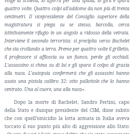
volge la schiena, lo afferra per una spalla, lo gira e spara
quattro volte. Quattro colpi all’addome da non più di trenta
centimetri. Il vicepresidente del Consiglio superiore della
magistratura si piega su se stesso, barcolla, cerca
istintivamente rifugio in un angolo a ridosso della vetrata.
Interviene il secondo terrorista: si precipita verso Bachelet
che sta crollando a terra. Preme per quattro volte il grilletto,
il professore si affloscia su un fianco, perde gli occhiali.
L’assassino si china su di lui e gli spara il colpo di grazia
alla nuca. L’autopsia confermerà che gli assassini hanno
usato una pistola calibro 32: otto pallottole che lo hanno
centrato. Una al cuore, una alla nuca
».
Dopo la morte di Bachelet, Sandro Pertini, capo
della Stato e dunque presidente del CSM, disse subito
che con quell’omicidio la lotta armata in Italia aveva
toccato il suo punto più alto di aggressione allo Stato: