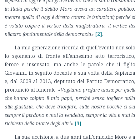
«
Questo di oggi è il più grave delitto che sia stato consumato
in Italia perché il delitto Moro aveva un carattere politico,
mentre quello di oggi è diretto contro le istituzioni; perché si
è voluto colpire il vertice della magistratura, il vertice del
pilastro fondamentale della democrazia
»
[2]
.
La mia generazione ricorda di quell’evento non solo
lo sgomento di fronte all’ennesimo atto terroristico,
feroce e insensato, ma anche le parole che il figlio
Giovanni, in seguito docente a sua volta della Sapienza
e, dal 2008 al 2013, deputato del Partito Democratico,
pronunciò al funerale: «
Vogliamo pregare anche per quelli
che hanno colpito il mio papà, perché senza togliere nulla
alla giustizia, che deve trionfare, sulle nostre bocche ci sia
sempre il perdono e mai la vendetta, sempre la vita e mai la
richiesta della morte degli altri
»
[3]
.
La sua uccisione, a due anni dall’omicidio Moro e a