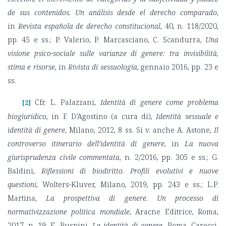
de sus contenidos. Un análisis desde el derecho comparado
,
in
Revista española de derecho constitucional
, 40, n. 118/2020,
pp. 45 e ss.; P. Valerio, P. Marcasciano, C. Scandurra,
Una
visione psico-sociale sulle varianze di genere: tra invisibilità,
stima e risorse
, in
Rivista di sessuologia
, gennaio 2016, pp. 23 e
ss.
Cfr. L. Palazzani,
Identità di genere come problema
[2]
biogiuridico
, in F. D’Agostino (a cura di),
Identità sessuale e
identità di genere
, Milano, 2012, 8 ss. Si v. anche A. Astone,
Il
controverso itinerario dell’identità di genere
, in
La nuova
giurisprudenza civile commentata
, n. 2/2016, pp. 305 e ss.; G.
Baldini,
Riflessioni di biodiritto. Profili evolutivi e nuove
questioni
, Wolters-Kluver, Milano, 2019, pp. 243 e ss.; L.P.
Martina,
La prospettiva di genere. Un processo di
normativizzazione politica mondiale
, Aracne Editrice, Roma,
2017, p. 19; E. Ruspini,
Le identità di genere
, Roma, Carocci,