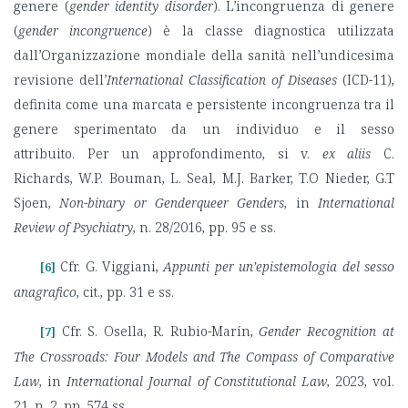
genere (
gender identity disorder
). L’incongruenza di genere
(
gender incongruence
) è la classe diagnostica utilizzata
dall’Organizzazione mondiale della sanità nell’undicesima
revisione dell’
International Classification of Diseases
(ICD-11),
definita come una marcata e persistente incongruenza tra il
genere sperimentato da un individuo e il sesso
attribuito. Per un approfondimento, si v.
ex aliis
C.
Richards, W.P. Bouman, L. Seal, M.J. Barker, T.O Nieder, G.T
Sjoen,
Non-binary or Genderqueer Genders
, in
International
Review of Psychiatry
, n. 28/2016, pp. 95 e ss.
Cfr. G. Viggiani,
Appunti per un’epistemologia del sesso
[6]
anagrafico
, cit., pp. 31 e ss.
Cfr. S. Osella, R. Rubio-Marín,
Gender Recognition at
[7]
The Crossroads: Four Models and The Compass of Comparative
Law
, in
International Journal of Constitutional Law
, 2023, vol.
21, n. 2, pp. 574 ss.