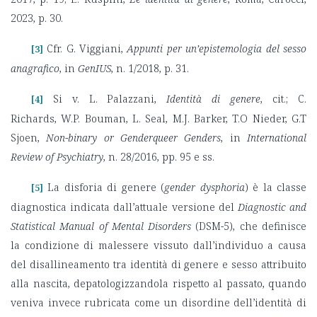
2023, p. 30.
Cfr. G. Viggiani,
Appunti per un’epistemologia del sesso
[3]
anagrafico
, in
GenIUS
, n. 1/2018, p. 31.
Si v. L. Palazzani,
Identità di genere
, cit.; C.
[4]
Richards, W.P. Bouman, L. Seal, M.J. Barker, T.O Nieder, G.T
Sjoen,
Non-binary or Genderqueer Genders
, in
International
Review of Psychiatry
, n. 28/2016, pp. 95 e ss.
La disforia di genere (
gender dysphoria
) è la classe
[5]
diagnostica indicata dall’attuale versione del
Diagnostic and
Statistical Manual of Mental Disorders
(DSM-5), che definisce
la condizione di malessere vissuto dall’individuo a causa
del disallineamento tra identità di genere e sesso attribuito
alla nascita, depatologizzandola rispetto al passato, quando
veniva invece rubricata come un disordine dell’identità di