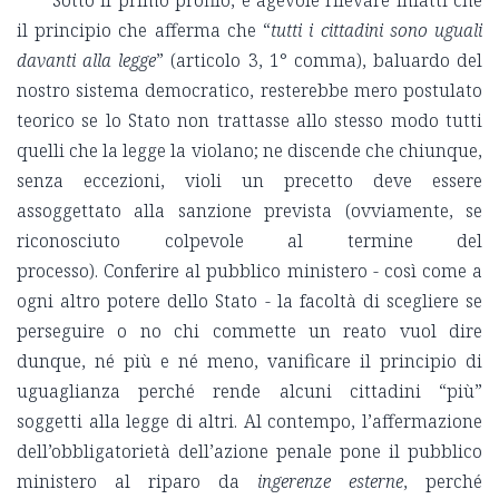
Sotto il primo profilo, è agevole rilevare infatti che
il principio che afferma che “
tutti i cittadini sono uguali
davanti alla legge
” (articolo 3, 1° comma), baluardo del
nostro sistema democratico, resterebbe mero postulato
teorico se lo Stato non trattasse allo stesso modo tutti
quelli che la legge la violano; ne discende che chiunque,
senza eccezioni, violi un precetto deve essere
assoggettato alla sanzione prevista (ovviamente, se
riconosciuto colpevole al termine del
processo).
Conferire al pubblico ministero
- così come a
ogni altro potere dello Stato - la facoltà di scegliere se
perseguire o no chi commette un reato vuol dire
dunque, né più e né meno, vanificare il principio di
uguaglianza perché rende alcuni cittadini “più”
soggetti alla legge di altri. Al contempo, l’affermazione
dell’obbligatorietà dell’azione penale pone il pubblico
ministero al riparo da
ingerenze esterne
, perché