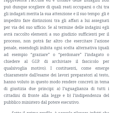
rappresenta l’accusa ed è titolare delle indagini non
può dunque scegliere di quali reati occuparsi o chi tra
gli indagati merita la sua attenzione e il suo tempo: gli è
impedito fare distinzioni tra gli affari a lui assegnati
per via del suo ufficio. Se al termine delle indagini egli
avrà raccolto elementi a suo giudizio sufficienti per il
processo, non potrà far altro che esercitare l’azione
penale, essendogli inibita ogni scelta alternativa (quali
ad esempio “graziare” o “perdonare” l’indagato o
chiedere al G.I.P. di archiviare il fascicolo per
qualsivoglia motivo).
I costituenti, come emerge
chiaramente dall’esame dei lavori preparatori al testo,
hanno voluto in questo modo rendere concreti
in tema
di giustizia due principi: a)
l’uguaglianza di tutti i
cittadini di fronte alla legge
e b)
l’indipendenza del
pubblico ministero dal potere esecutivo
.