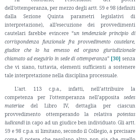
dell’ottemperanza, per mezzo degli artt. 59 e 98 (definiti
dalla Sezione Quinta parametri legislativi di
interpretazione), all’esecuzione dei provvedimenti
cautelari farebbe evincere “
un tendenziale principio di
corrispondenza funzionale fra provvedimento cautelare,
giudice che lo ha emesso ed organo giurisdizionale
chiamato ad eseguirlo in sede di ottemperanza
”
[30]
senza
che vi siano, tuttavia, elementi sufficienti a sostenere
tale interpretazione nella disciplina processuale.
L’art. 113 c.p.a., infatti, nell’attribuire la
competenza per l’ottemperanza nell’apposita
sedes
materiae
del Libro IV, dettaglia per ciascun
provvedimento ottemperando la relativa
potestas
iudicandi
in capo ad un giudice ben individuato. Gli artt.
59 e 98 c.p.a. si limitano, secondo il Collegio, a precisare
come il potere che regolano altro non sia che quello