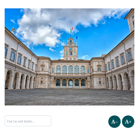
A–
A+