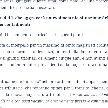
r senza giungere quest’ultima, come noto, ad una propo
mentali e processuali necessari.
un d.d.l. che aggraverà notevolmente la situazione de
dei contribuenti
ddl in commento si articola sui seguenti punti.
ità di interpello per un massimo di cento magistrati ordina
i, non collocati in quiescenza, presenti alla data di entrata
 dei giudici tributari da almeno cinque anni e non aventi 
simo cinquanta unità provenienti dalla magistratura ordina
 attualmente “in ruolo” nel loro ordinamento di appartenen
e tributario, che potranno optare per il transito (che nel 
 nella nuova magistratura tributaria «
previa individuazion
iudiziarie con posti vacanti, prioritariamente presso le commissi
o
».