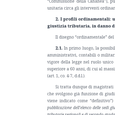
“Commissione della Cananea”), pu
unitaria circa gli interventi ordina
2. I profili ordinamentali
: 
giustizia tributaria, in danno 
Il disegno “ordinamentale” del 
2.1.
In primo luogo, la possibil
amministrativi, contabili o militar
vigore della legge nel ruolo unico
superiore a 60 anni, di cui al mas
(art. 1, co. 4-7, d.d.l.).
Si tratta dunque di magistrati
che svolgono già funzione di giudic
viene indicato come “definitivo”)
pubblicazione dell’elenco delle sedi g
tributarie regionali e di secondo grad