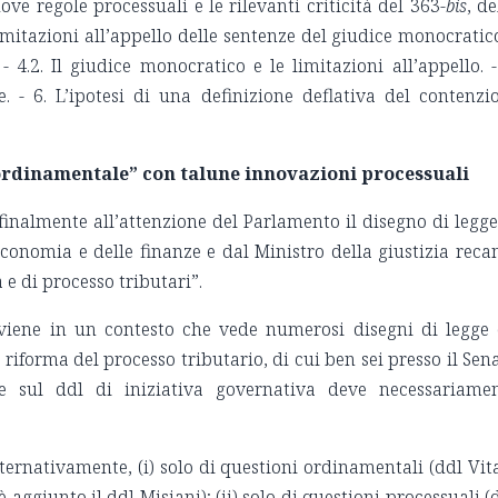
uove regole processuali e le rilevanti criticità del 363-
bis
, de
imitazioni all’appello delle sentenze del giudice monocratico
- 4.2. Il giudice monocratico e le limitazioni all’appello. -
. - 6. L’ipotesi di una definizione deflativa del contenzi
ordinamentale” con talune innovazioni processuali
inalmente all’attenzione del Parlamento il disegno di legge
conomia e delle finanze e dal Ministro della giustizia reca
 e di processo tributari”.
rviene in un contesto che vede numerosi disegni di legge
riforma del processo tributario, di cui ben sei presso il Sen
ione sul ddl di iniziativa governativa deve necessariame
ernativamente, (i) solo di questioni ordinamentali (ddl Vita
 aggiunto il ddl Misiani); (ii) solo di questioni processuali (