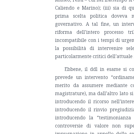
Caliendo e Marino); (iii) sia di 
prima scelta politica doveva ne
governativo. A tal fine, un inte
riforma dell’intero processo tr
incompatibile con i tempi di urgen
la possibilità di intervenire se
particolarmente critici dell’attuale
Ebbene, il ddl in esame si c
prevede un intervento “ordinamen
merito da assumere mediante con
magistrature), ma dall’altro lato si
introducendo il ricorso nell’inter
introducendo il rinvio pregiudizi
introducendo la “testimonianza 
controversie di valore non supe
impugnazione in appello delle se