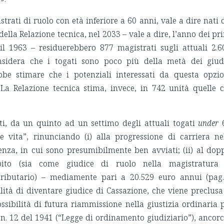
rati di ruolo con età inferiore a 60 anni, vale a dire nati 
della Relazione tecnica, nel 2033 – vale a dire, l’anno dei pr
l 1963 – residuerebbero 877 magistrati sugli attuali 2.6
nsidera che i togati sono poco più della metà dei giud
ebbe stimare che i potenziali interessati da questa opzi
La Relazione tecnica stima, invece, in 742 unità quelle 
ti, da un quinto ad un settimo degli attuali togati
under
 vita”, rinunciando (i) alla progressione di carriera ne
nza, in cui sono presumibilmente ben avviati; (ii) al dop
ito (sia come giudice di ruolo nella magistratura 
tributario) – mediamente pari a 20.529 euro annui (pag
bilità di diventare giudice di Cassazione, che viene preclusa
ossibilità di futura riammissione nella giustizia ordinaria 
. n. 12 del 1941 (“Legge di ordinamento giudiziario”), ancor