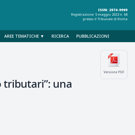
ISSN: 2974-9999
Registrazione: 5 maggio 2023 n. 68
presso il Tribunale di Roma
AREE TEMATICHE ▼
RICERCA
PUBBLICAZIONI
Versione PDF
o tributari”: una