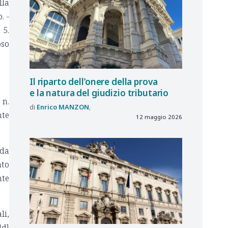
lla
. -
 5.
oso
Il riparto dell’onere della prova
e la natura del giudizio tributario
 n.
Enrico
MANZON
nte
12 maggio 2026
 da
ato
nte
li,
ddl