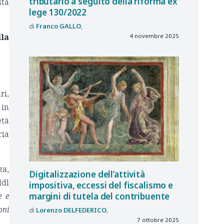
tributario a seguito della riforma ex
sta
lege 130/2022
Franco
GALLO
lla
4 novembre 2025
ri,
 in
età
ria
za,
Digitalizzazione dell’attività
ddl
impositiva, eccessi del fiscalismo e
margini di tutela del contribuente
e e
oni
Lorenzo
DELFEDERICO
7 ottobre 2025