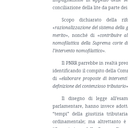
conciliazione della lite da parte dei
Scopo dichiarato della rif
«
razionalizzazione del sistema della g
merito
», nonché di «
contribuire a
nomofilattica della Suprema corte di
l’intervento nomofilattico
».
Il PNRR parrebbe in realtà preo
identificando il compito della Com
di «
elaborare proposte di intervent
definizione del contenzioso tributario
»
Il disegno di legge all’esa
parlamentare, hanno invece adotta
“tempi” della giustizia tributar
ordinamentale; ma altrettanto è