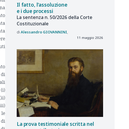
Il fatto, l'assoluzione
una
e i due processi
nto
La sentenza n. 50/2026 della Corte
ata
Costituzionale
ata
Alessandro
GIOVANNINI
11 maggio 2026
ere
uti
ato
 di
ali
(i)
(ii)
ii)
 le
 di
La prova testimoniale scritta nel
 di