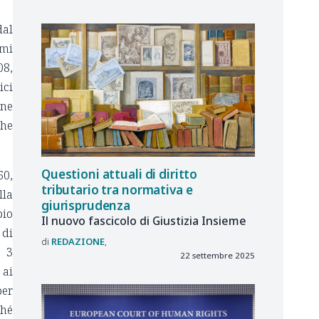
dal
imi
08,
ici
one
che
Questioni attuali di diritto
60,
tributario tra normativa e
lla
giurisprudenza
pio
Il nuovo fascicolo di Giustizia Insieme
di
REDAZIONE
. 3
22 settembre 2025
 ai
per
ché