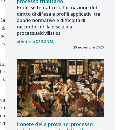
processo tributario
Profili sistematici sull’attuazione del
diritto di difesa e profili applicativi tra
 la
aporie normative e difficoltà di
raccordo con la disciplina
 di
processualcivilistica
one
Vittorio
DE BONIS
ivo
28 novembre 2025
ia,
llo
 di
iva
e i
rma
c.d
L’onere della prova nel processo