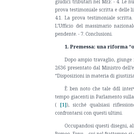
giudici tributari nel MEF. - 4. Le n
prova testimoniale scritta e delle l
4.1. La prova testimoniale scritta. 
L’Ufficio del massimario nazionale
pendente. - 7. Conclusioni.
1. Premessa
: una riforma “
Dopo ampio travaglio, giunge f
2636 presentato dal Ministro dell’e
“Disposizioni in materia di giustizia
È ben noto che tale ddl inte
tempo giacenti in Parlamento sulla 
(
[1]
), sicché qualsiasi rifless
confrontarsi con questi ultimi.
Occupandosi questi disegni, alt
Romeo, Fenu – cui nel frattempo si è