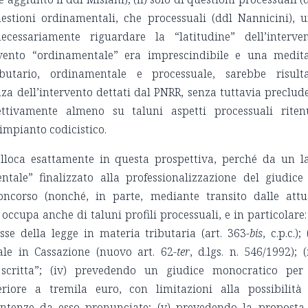
questioni ordinamentali, che processuali (ddl Nannicini), 
cessariamente riguardare la “latitudine” dell’interve
rvento “ordinamentale” era imprescindibile e una medit
ibutario, ordinamentale e processuale, sarebbe risult
za dell’intervento dettati dal PNRR, senza tuttavia preclud
lettivamente almeno su taluni aspetti processuali riten
 impianto codicistico.
olloca esattamente in questa prospettiva, perché da un l
tale” finalizzato alla professionalizzazione del giudice
corso (nonché, in parte, mediante transito dalle attu
 occupa anche di taluni profili processuali, e in particolare: 
esse della legge in materia tributaria (art. 363-
bis
, c.p.c.); 
ale in Cassazione (nuovo art. 62-
ter
, d.lgs. n. 546/1992); (i
scritta”; (iv) prevedendo un giudice monocratico per
riore a tremila euro, con limitazioni alla possibilità
ntenze da esso pronunciate; (v) prevedendo la proposta