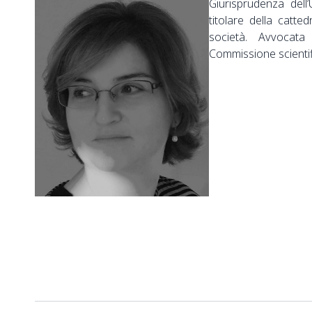
Giurisprudenza dell’
titolare della catted
società. Avvocata
Commissione scientifi