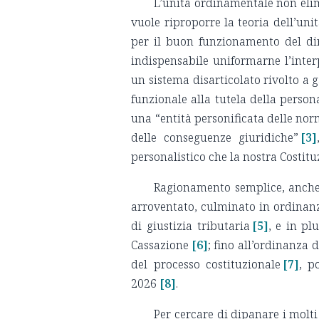
L’unità ordinamentale non elimi
vuole riproporre la teoria dell’uni
per il buon funzionamento del dir
indispensabile uniformarne l’inter
un sistema disarticolato rivolto a g
funzionale alla tutela della person
una “entità personificata delle nor
delle conseguenze giuridiche”
[3]
personalistico che la nostra Costitu
Ragionamento semplice, anche q
arroventato, culminato in ordinanze
di giustizia tributaria
[5]
, e in pl
Cassazione
[6]
; fino all’ordinanza d
del processo costituzionale
[7]
, p
2026
[8]
.
Per cercare di dipanare i molti