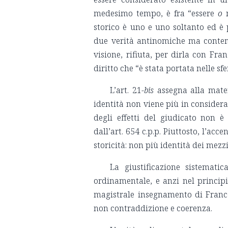
medesimo tempo, è fra “essere
o
storico è uno e uno soltanto ed è
due verità antinomiche ma conte
visione, rifiuta, per dirla con Fra
diritto che “è stata portata nelle sf
L’art. 21-
bis
assegna alla materi
identità non viene più in consideraz
degli effetti del giudicato non è
dall’art. 654 c.p.p. Piuttosto, l’ac
storicità: non più identità dei mezzi
La giustificazione sistematic
ordinamentale, e anzi nel princi
magistrale insegnamento di Frances
non contraddizione e coerenza.