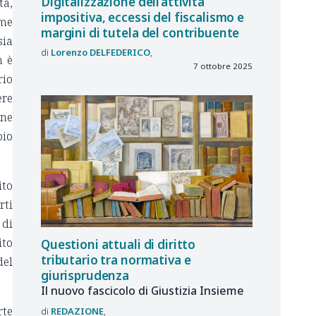
Digitalizzazione dell’attività
ta,
impositiva, eccessi del fiscalismo e
ome
margini di tutela del contribuente
sia
Lorenzo
DELFEDERICO
n è
7 ottobre 2025
rio
ere
one
pio
ito
rti
 di
ito
Questioni attuali di diritto
tributario tra normativa e
del
giurisprudenza
Il nuovo fascicolo di Giustizia Insieme
rte
REDAZIONE