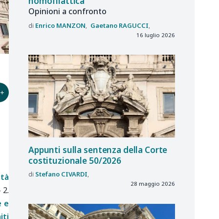
nomofilattica
Opinioni a confronto
Enrico
MANZON
Gaetano
RAGUCCI
16 luglio 2026
+
Appunti sulla sentenza della Corte
costituzionale 50/2026
Stefano
CIVARDI
ità
28 maggio 2026
–
2.
e e
iti