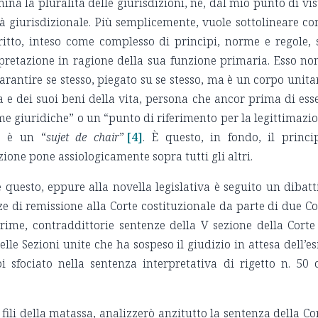
na la pluralità delle giurisdizioni, né, dal mio punto di vis
tà giurisdizionale. Più semplicemente, vuole sottolineare c
itto, inteso come complesso di princìpi, norme e regole, 
pretazione in ragione della sua funzione primaria. Esso no
arantire se stesso, piegato su se stesso, ma è un corpo unita
a e dei suoi beni della vita, persona che ancor prima di ess
me giuridiche” o un “punto di riferimento per la legittimazi
, è un “
sujet de chair
”
[4]
. È questo, in fondo, il princi
zione pone assiologicamente sopra tutti gli altri.
uesto, eppure alla novella legislativa è seguito un dibatt
 di remissione alla Corte costituzionale da parte di due Co
urime, contraddittorie sentenze della V sezione della Corte
elle Sezioni unite che ha sospeso il giudizio in attesa dell’es
oi sfociato nella sentenza interpretativa di rigetto n. 50 
 fili della matassa, analizzerò anzitutto la sentenza della Co