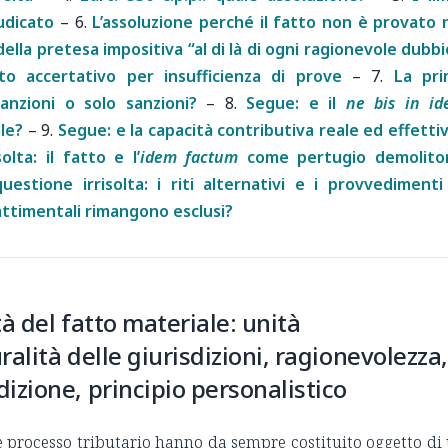
iudicato
–
6.
L’assoluzione perché il fatto non è provato 
lla pretesa impositiva “al di là di ogni ragionevole dubbi
to accertativo per insufficienza di prove
–
7.
La pri
anzioni o solo sanzioni?
–
8.
Segue: e il
ne bis in i
le?
–
9.
Segue: e la capacità contributiva reale ed effetti
lta: il fatto e l’
idem factum
come pertugio demolitor
uestione irrisolta: i riti alternativi e i provvedimenti
battimentali rimangono esclusi?
tà del fatto materiale: unità
alità delle giurisdizioni, ragionevolezza,
izione, principio personalistico
 e processo tributario hanno da sempre costituito oggetto di