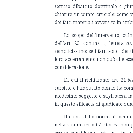
serrato dibattito dottrinale e giu
chiarire un punto cruciale: come va
dei fatti materiali avvenuto in amb
Lo scopo dell’intervento, culm
dell’art. 20, comma 1, lettera
a)
,
semplicissimo: se i fatti sono ident
loro accertamento non può che esser
considerazione.
Di qui il richiamato art. 21-
bi
sussiste o l’imputato non lo ha co
medesimo soggetto e sugli stessi fa
in questo efficacia di giudicato qua
Il cuore della norma è facilme
nella sua materialità storica non 
essere considerato esistente in un