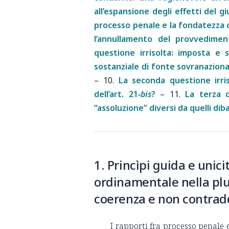
all’espansione degli effetti del g
processo penale e la fondatezza de
l’annullamento del provvedimen
questione irrisolta: imposta e s
sostanziale di fonte sovranaziona
–
10.
La seconda questione irriso
dell’art. 21‑
bis
?
–
11.
La terza q
“assoluzione” diversi da quelli di
1. Princìpi guida e unici
ordinamentale nella plur
coerenza e non contradd
I rapporti fra processo penale