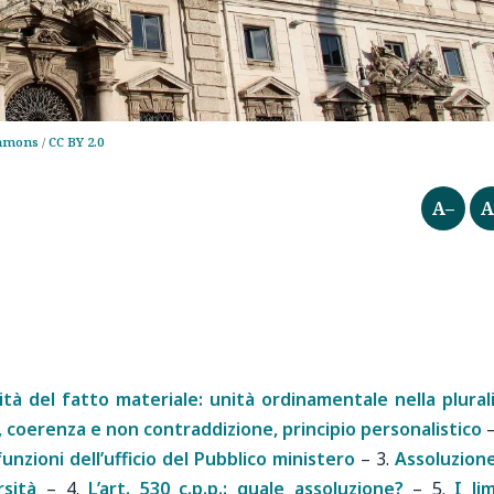
mmons
/
CC BY 2.0
A–
A
cità del fatto materiale: unità ordinamentale nella plural
a, coerenza e non contraddizione, principio personalistico
unzioni dell’ufficio del Pubblico ministero
–
3.
Assoluzion
sità
–
4.
L’art. 530 c.p.p.: quale assoluzione?
–
5.
I lim