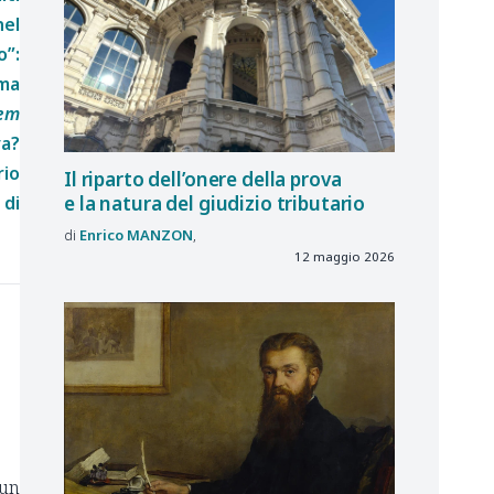
nel
o”:
ma
dem
va?
io
Il riparto dell’onere della prova
 di
e la natura del giudizio tributario
Enrico
MANZON
12 maggio 2026
 un