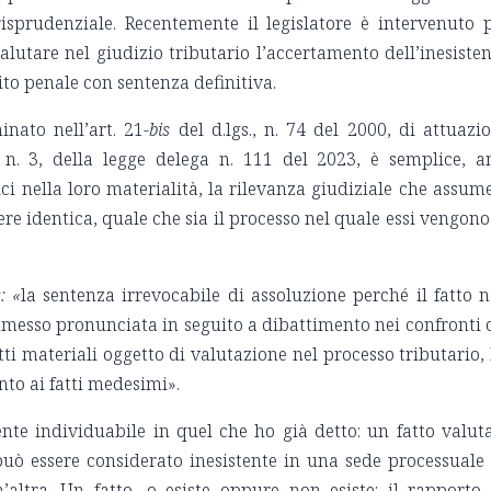
risprudenziale. Recentemente il legislatore è intervenuto 
lutare nel giudizio tributario l’accertamento dell’inesiste
ito penale con sentenza definitiva.
inato nell’art. 21
-bis
del d.lgs., n. 74 del 2000, di attuazi
 n. 3, della legge delega n. 111 del 2023, è semplice, a
ici nella loro materialità, la rilevanza giudiziale che assume
e identica, quale che sia il processo nel quale essi vengono
s: «
la sentenza irrevocabile di assoluzione perché il fatto 
mmesso pronunciata in seguito a dibattimento nei confronti 
tti materiali oggetto di valutazione nel processo tributario,
nto ai fatti medesimi».
nte individuabile in quel che ho già detto: un fatto valut
può essere considerato inesistente in una sede processuale
’altra. Un fatto, o esiste oppure non esiste: il rapporto,