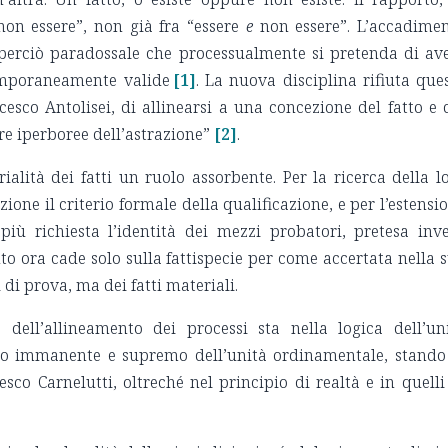
non essere”, non già fra “essere
e
non essere”. L’accadime
 perciò paradossale che processualmente si pretenda di av
mporaneamente valide
[1]
. La nuova disciplina rifiuta que
ncesco Antolisei, di allinearsi a una concezione del fatto e 
ere iperboree dell’astrazione”
[2]
.
alità dei fatti un ruolo assorbente. Per la ricerca della l
ione il criterio formale della qualificazione, e per l’estensi
 più richiesta l’identità dei mezzi probatori, pretesa inv
cento ora cade solo sulla fattispecie per come accertata nella 
 di prova, ma dei fatti materiali.
a dell’allineamento dei processi sta nella logica dell’un
pio immanente e supremo dell’unità ordinamentale, stando
co Carnelutti, oltreché nel principio di realtà e in quelli