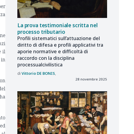
per
nza
La prova testimoniale scritta nel
processo tributario
one
Profili sistematici sull’attuazione del
nzi
diritto di difesa e profili applicativi tra
 il
aporie normative e difficoltà di
raccordo con la disciplina
 in
processualcivilistica
Vittorio
DE BONIS
28 novembre 2025
non
del
 ha
ato
 ed
 al