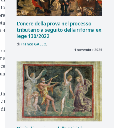
nto
ere
sta
L’onere della prova nel processo
tributario a seguito della riforma ex
del
lege 130/2022
Franco
GALLO
oro
4 novembre 2025
one
ece
sua
ità
 al
 di