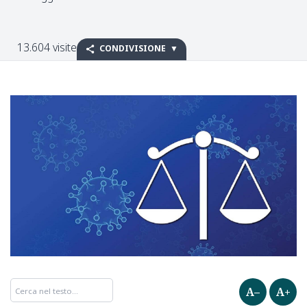
13.604 visite
CONDIVISIONE
A–
A+