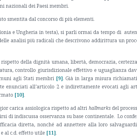
ioni nazionali dei Paesi membri.
sto smentita dal concorso di più elementi.
lonia e Ungheria in testa), si parli ormai da tempo di auten
delle analisi più radicali che descrivono addirittura un proc
, rispetto della dignità umana, libertà, democrazia, certezza
ratura, controllo giurisdizionale effettivo e uguaglianza dav
omuni agli Stati membri
[9]
. Già in larga misura richiamati
enunciati all’articolo 2 e indirettamente evocati agli artt
ermato
[10]
.
or carica assiologica rispetto ad altri
hallmarks
del process
dirsi di indiscussa osservanza su base continentale. Lo conf
ficacia diretta, nonché ad annettere alla loro salvaguardi
l c.d. effetto utile
[11]
.