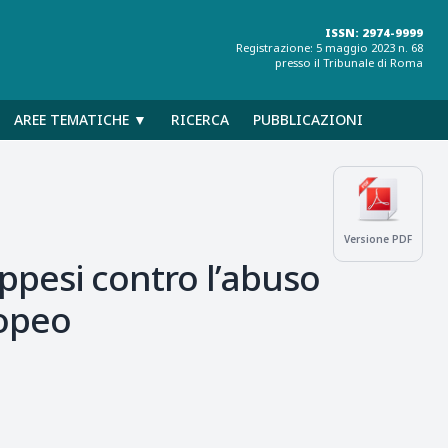
ISSN: 2974-9999
Registrazione: 5 maggio 2023 n. 68
presso il Tribunale di Roma
AREE TEMATICHE ▼
RICERCA
PUBBLICAZIONI
Versione PDF
rappesi contro l’abuso
ropeo