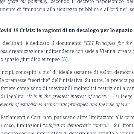
ge (fictif ou politique)
, secondo il decreto napoleonico d
amente di “minaccia alla sicurezza pubblica e all’ordine”, s
Covid 19 Crisis
: le ragioni di un decalogo per lo spazi
 declinati, è dedicato il documento “
ELI Principles for the
giosa organizzazione indipendente con sede a Vienna, creata
lo spazio giuridico europeo
[5]
.
rincipi, concepiti a mo’ di ideale sestante di valori democra
e premesse “teoriche” dell’iniziativa. Su tutte, la preoccup
, foriere come sono di inevitabili molteplici restrizioni a c
i legalità: “
It is in the greatest interest of society
” – si legge
work of established democratic principles and the rule of law
”.
Parlamenti e Corti non patiscano altre limitazioni alla pr
i caso, limitazioni “
subject to democratic control
”. Sul fron
ziamento sociale, interdittive di determinate attività o comu