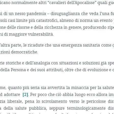
aricano normalmente altri “cavalieri dell’Apocalisse” quali gue
rsi di un nesso pandemia – disuguaglianza che veda l’una fun
i soli casi limite più catastrofici, almeno di norma un evento
zione delle risorse e della ricchezza in genere, producendo 
ni di maggiore vulnerabilità.
altra parte, le ricadute che una emergenza sanitaria come qu
tuzioni democratiche.
erie storiche e dell’analogia con situazioni e soluzioni già sp
 della Persona e dei suoi attributi, oltre che di evoluzione 
me, quanto più seria sia avvertita la minaccia per la salut
ad adottare
[2]
. Per poco che ciò abbia luogo ecco allora im
ia liberale, pena lo scivolamento verso le pericolose dis
la della salute pubblica, seppure terminologicamente d