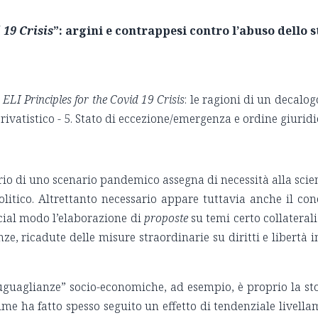
 19 Crisis
”: argini e contrappesi contro l’abuso dello 
i
ELI Principles for the Covid 19 Crisis
: le ragioni di un decalog
 privatistico - 5. Stato di eccezione/emergenza e ordine giur
prio di uno scenario pandemico assegna di necessità alla sc
litico. Altrettanto necessario appare tuttavia anche il con
ecial modo l’elaborazione di
proposte
su temi certo collateral
e, ricadute delle misure straordinarie su diritti e libertà in
guaglianze” socio-economiche, ad esempio, è proprio la sto
time ha fatto spesso seguito un effetto di tendenziale livel