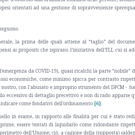
trappesi orientati ad una gestione di sopravvenienze sperequa
 seguono.
rale, la prima delle quali attiene al “taglio” del docume
ensi ai propositi che ispirano l’iniziativa dell’ELI, cui si a
l’emergenza da COVID-19), quasi ricalchi la parte “nobile” d
lazioni economiche, come minimo spicca per contrasto rispett
 dal nostro, con l’abusato e improprio strumento del DPCM - h
llo eccessivo di dettaglio precettivo e non di rado apparse q
i indicare come fondativi dell’ordinamento
[6]
.
llo in esame, in rapporto alle finalità per cui è stato reda
rime, essere tentati di liquidarlo come ridondante rispett
 perimetro dell’Unione; ciò, a cagione della (supposta) salde