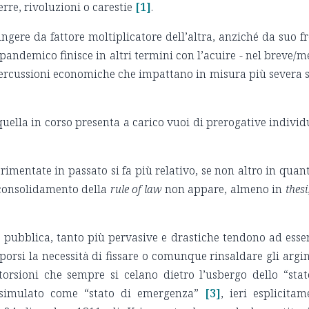
rre, rivoluzioni o carestie
[1]
.
gere da fattore moltiplicatore dell’altra, anziché da suo fr
 pandemico finisce in altri termini con l’acuire - nel breve/
ripercussioni economiche che impattano in misura più severa s
ella in corso presenta a carico vuoi di prerogative individu
erimentate in passato si fa più relativo, se non altro in quan
e consolidamento della
rule of law
non appare, almeno in
thesi
e pubblica, tanto più pervasive e drastiche tendono ad esser
porsi la necessità di fissare o comunque rinsaldare gli argin
torsioni che sempre si celano dietro l’usbergo dello “stat
issimulato come “stato di emergenza”
[3]
, ieri esplicitam