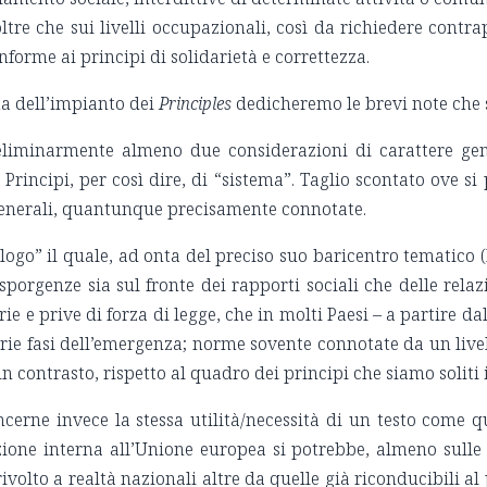
 oltre che sui livelli occupazionali, così da richiedere con
onforme ai principi di solidarietà e correttezza.
a dell’impianto dei
Principles
dedicheremo le brevi note che
liminarmente almeno due considerazioni di carattere gene
rincipi, per così dire, di “sistema”. Taglio scontato ove si p
generali, quantunque precisamente connotate.
go” il quale, ad onta del preciso suo baricentro tematico (
 sporgenze sia sul fronte dei rapporti sociali che delle re
ie e prive di forza di legge, che in molti Paesi – a partire
arie fasi dell’emergenza; norme sovente connotate da un live
 contrasto, rispetto al quadro dei principi che siamo solit
erne invece la stessa utilità/necessità di un testo come que
ne interna all’Unione europea si potrebbe, almeno sulle p
ivolto a realtà nazionali altre da quelle già riconducibili al