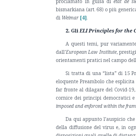
proclamato in guisa di
état de siè
bismarkiana (art. 68) o più generic
di
Weimar
[4]
.
2. G
li
ELI Principles for the 
A questi temi, pur variamente
dall’
European Law Institute
, presti
orientamenti pratici nel campo del
Si tratta di una “lista” di 15 P
eloquente Preambolo che esplicita l
far fronte al dilagare del Covid-19
cornice dei principi democratici e d
imposed and enforced within the frame
Da qui appunto l’auspicio che 
della diffusione del virus e, in ogn
disposizioni quali quelle di distan