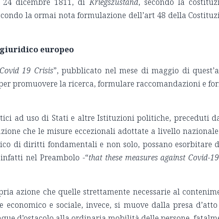
el 24 dicembre 1811, di
Kriegszustand
, secondo la costituz
econdo la ormai nota formulazione dell’art 48 della Costituz
o giuridico europeo
 Covid 19 Crisis
”, pubblicato nel mese di maggio di quest’
 per promuovere la ricerca, formulare raccomandazioni e for
tici ad uso di Stati e altre Istituzioni politiche, preceduti 
azione che le misure eccezionali adottate a livello nazionale
arico di diritti fondamentali e non solo, possano esorbitare 
 infatti nel Preambolo -“
that these measures against Covid-19
opria azione che quelle strettamente necessarie al contenim
te economico e sociale, invece, si muove dalla presa d’atto
nque d’ostacolo alla ordinaria mobilità delle persone, fatalm