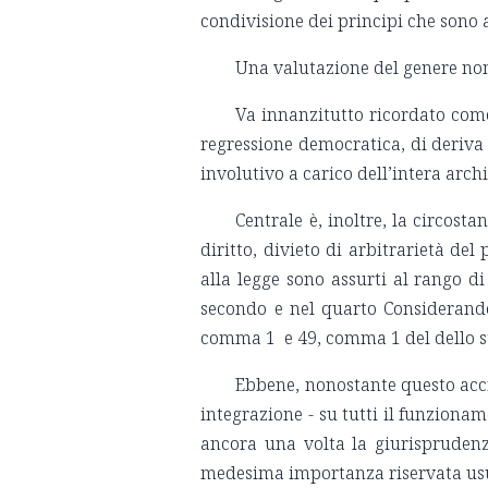
condivisione dei principi che sono a
Una valutazione del genere non 
Va innanzitutto ricordato come,
regressione democratica, di deriva i
involutivo a carico dell’intera arc
Centrale è, inoltre, la circost
diritto, divieto di arbitrarietà de
alla legge sono assurti al rango d
secondo e nel quarto Considerando 
comma 1 e 49, comma 1 del dello st
Ebbene, nonostante questo accr
integrazione - su tutti il funziona
ancora una volta la giurisprudenz
medesima importanza riservata usual