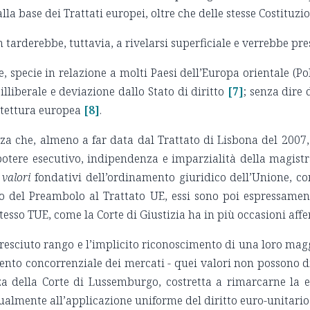
lla base dei Trattati europei, oltre che delle stesse Costituz
tarderebbe, tuttavia, a rivelarsi superficiale e verrebbe pre
 specie in relazione a molti Paesi dell’Europa orientale (Po
lliberale e deviazione dallo Stato di diritto
[7]
; senza dire 
hitettura europea
[8]
.
anza che, almeno a far data dal Trattato di Lisbona del 2007
l potere esecutivo, indipendenza e imparzialità della magist
i
valori
fondativi dell’ordinamento giuridico dell’Unione, c
del Preambolo al Trattato UE, essi sono poi espressamente 
esso TUE, come la Corte di Giustizia ha in più occasioni aff
esciuto rango e l’implicito riconoscimento di una loro maggi
mento concorrenziale dei mercati - quei valori non possono 
a della Corte di Lussemburgo, costretta a rimarcarne la ef
mente all’applicazione uniforme del diritto euro-unitario e a