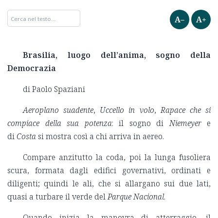
A–
A+
Brasilia, luogo dell’anima, sogno della
Democrazia
di Paolo Spaziani
Aeroplano suadente
,
Uccello in volo
,
Rapace che si
compiace della sua potenza
: il sogno di
Niemeyer
e
di
Costa
si mostra così a chi arriva in aereo.
Compare anzitutto la coda, poi la lunga fusoliera
scura, formata dagli edifici governativi, ordinati e
diligenti; quindi le ali, che si allargano sui due lati,
quasi a turbare il verde del
Parque Nacional
.
Quando inizia la manovra di atterraggio, il