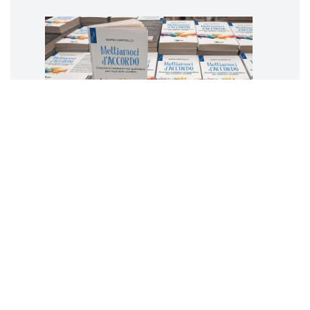
Mettiamoci d’accordo.
Diventare mediatori nel quotidiano
per risolvere i conflitti
Il libro di Maria Martello
Pina
TRAVAGLIANTE
4 luglio 2026