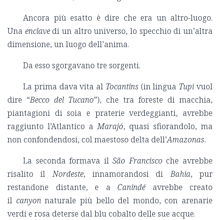
Ancora più esatto è dire che era un altro-luogo.
Una
enclave
di un altro universo, lo specchio di un’altra
dimensione, un luogo dell’anima.
Da esso sgorgavano tre sorgenti.
La prima dava vita al
Tocantins
(in lingua
Tupi
vuol
dire “
Becco del Tucano
”), che tra foreste di macchia,
piantagioni di soia e praterie verdeggianti, avrebbe
raggiunto l’Atlantico a
Marajó
, quasi sfiorandolo, ma
non confondendosi, col maestoso delta dell’
Amazonas
.
La seconda formava il
São Francisco
che avrebbe
risalito il
Nordeste
, innamorandosi di
Bahia
, pur
restandone distante, e a
Canindé
avrebbe creato
il
canyon
naturale più bello del mondo, con arenarie
verdi e rosa deterse dal blu cobalto delle sue acque.