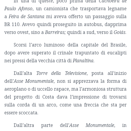
In una di queste, poco prima della
Cachoeira de
Paulo Afonso
, un camionista che trasportava legname
a
Feira de Santana
mi aveva offerto un passaggio sulla
BR 110. Avevo quindi proseguito in autobus, dapprima
verso ovest, sino a
Barreiras;
quindi a sud, verso il
Goiás
.
Scorsi l’arco luminoso della capitale del Brasile,
dopo avere superato il crinale trapuntato di eucalipti
nei pressi della vecchia città di
Planaltina
.
Dall’alta
Torre della Televisione
, posta all’inizio
dell’
Asse Monumentale
, non si apprezzava la forma di
aeroplano o di uccello rapace, ma l’armoniosa struttura
del progetto di Costa dava l’impressione di trovarsi
sulla corda di un arco, come una freccia che sta per
essere scoccata.
Dall’altra parte dell’
Asse Monumentale
, in