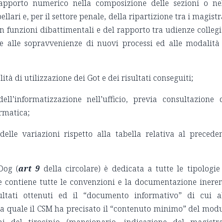
 rapporto numerico nella composizione delle sezioni o ne
ellari e, per il settore penale, della ripartizione tra i magistr
n funzioni dibattimentali e del rapporto tra udienze collegi
e alle sopravvenienze di nuovi processi ed alle modalità
ità di utilizzazione dei Got e dei risultati conseguiti;
ll’informatizzazione nell’ufficio, previa consultazione 
ormatica;
lle variazioni rispetto alla tabella relativa al precede
Dog (
art 9
della circolare) è dedicata a tutte le tipologie
o, e contiene tutte le convenzioni e la documentazione ineren
ultati ottenuti ed il “documento informativo” di cui a
 la quale il CSM ha precisato il “contenuto minimo” del mod
ni del tirocinio (mansionario, indicazione del magistr