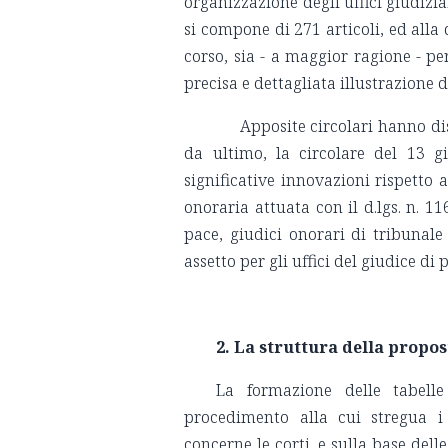
organizzazione degli uffici giudizia
si compone di 271 articoli, ed alla 
corso, sia - a maggior ragione - per
precisa e dettagliata illustrazione d
Apposite circolari hanno discip
da ultimo, la circolare del 13 
significative innovazioni rispetto 
onoraria attuata con il d.lgs. n. 1
pace, giudici onorari di tribunal
assetto per gli uffici del giudice di 
2. La struttura della propos
La formazione delle tabell
procedimento alla cui stregua i 
concerne le corti, e sulla base del