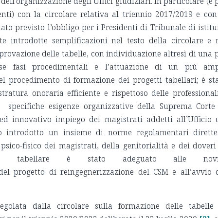
ell’organizzazione degli Uffici giudiziari. In particolare (e 
nti) con la circolare relativa al triennio 2017/2019 e con
tato previsto l’obbligo per i Presidenti di Tribunale di istitu
ate introdotte semplificazioni nel testo della circolare e 
ovazione delle tabelle, con individuazione altresì di una 
rse fasi procedimentali e l’attuazione di un più am
el procedimento di formazione dei progetti tabellari; è st
tratura onoraria efficiente e rispettoso delle professional
e specifiche esigenze organizzative della Suprema Corte
d innovativo impiego dei magistrati addetti all’Ufficio 
 introdotto un insieme di norme regolamentari dirett
psico-fisico dei magistrati, della genitorialità e dei doveri
ento tabellare è stato adeguato alle novi
del progetto di reingegnerizzazione del CSM e all’avvio 
golata dalla circolare sulla formazione delle tabelle