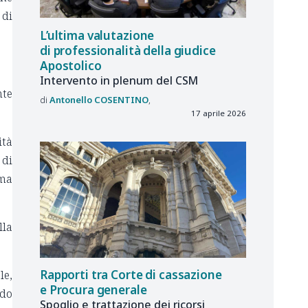
 di
L’ultima valutazione
di professionalità della giudice
Apostolico
Intervento in plenum del CSM
nte
Antonello
COSENTINO
17 aprile 2026
ità
 di
mma
lla
Rapporti tra Corte di cassazione
le,
e Procura generale
ndo
Spoglio e trattazione dei ricorsi