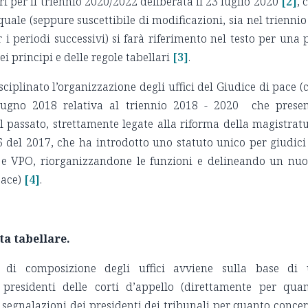
ri per il triennio 2020/2022 deliberata il 23 luglio 2020
[2]
, 
quale (seppure suscettibile di modificazioni, sia nel triennio
 i periodi successivi) si farà riferimento nel testo per una 
ei principi e delle regole tabellari
[3]
.
linato l’organizzazione degli uffici del Giudice di pace (cf
giugno 2018 relativa al triennio 2018 - 2020 che prese
al passato, strettamente legate alla riforma della magistrat
16 del 2017, che ha introdotto uno statuto unico per giudici
e e VPO, riorganizzandone le funzioni e delineando un nu
pace)
[4]
.
ta tabellare.
e di composizione degli uffici avviene sulla base di
presidenti delle corti d’appello (direttamente per qua
le segnalazioni dei presidenti dei tribunali per quanto conce