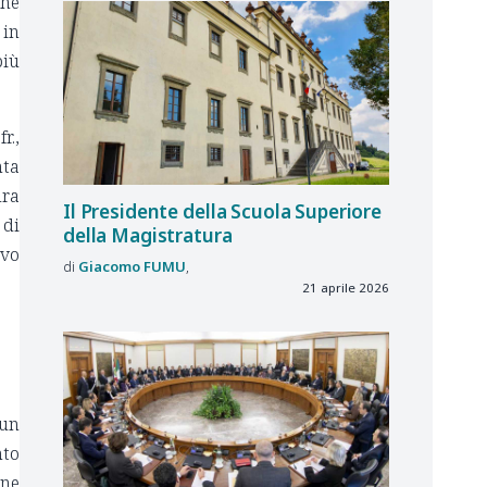
che
 in
più
r.,
nta
ura
Il Presidente della Scuola Superiore
 di
della Magistratura
ovo
Giacomo
FUMU
21 aprile 2026
 un
nto
rne