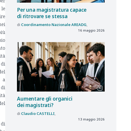
per
 le
Per una magistratura capace
di ritrovare se stessa
ire
nei
Coordinamento Nazionale
AREADG
16 maggio 2026
più
pio
ato
ità
 di
del
e a
 di
tà
Aumentare gli organici
del
dei magistrati?
Claudio
CASTELLI
13 maggio 2026
 di