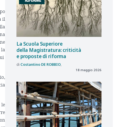
mpo
 il
lla
una
one
La Scuola Superiore
 la
della Magistratura: criticità
e proposte di riforma
cui
Costantino
DE ROBBIO
18 maggio 2026
io,
cia
 le
rre
uon