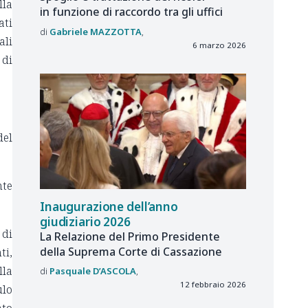
lla
in funzione di raccordo tra gli uffici
ati
Gabriele
MAZZOTTA
ali
6 marzo 2026
 di
del
nte
Inaugurazione dell’anno
giudiziario 2026
 di
La Relazione del Primo Presidente
della Suprema Corte di Cassazione
ti,
lla
Pasquale
D’ASCOLA
12 febbraio 2026
ulo
ato