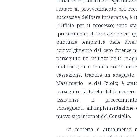
andamento, efficienza e speditezza d
restare ai provvedimento più rece
successive delibere integrative, è s
l’Ufficio per il processo; sono st
procedimenti di formazione ed appr
puntuale tempistica delle dive
coinvolgimento del ceto forense n
perseguito un utilizzo della magis
maturate; si è tenuto conto dell
cassazione, tramite un adeguato e
Massimario e del Ruolo; è stato
perseguire la tutela del benessere 
assistenza; il procedim
conseguenti all’implementazione 
nuovo sito internet del Consiglio.
La materia è attualmente re