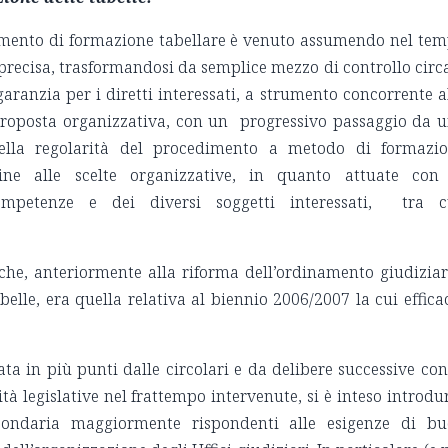
dimento di formazione tabellare è venuto assumendo nel te
ecisa, trasformandosi da semplice mezzo di controllo circa
 garanzia per i diretti interessati, a strumento concorrente a
proposta organizzativa, con un progressivo passaggio da 
della regolarità del procedimento a metodo di formazi
ine alle scelte organizzative, in quanto attuate con
competenze e dei diversi soggetti interessati, tra 
e, anteriormente alla riforma dell’ordinamento giudiziar
belle, era quella relativa al biennio 2006/2007 la cui effica
ata in più punti dalle circolari e da delibere successive con
ità legislative nel frattempo intervenute, si è inteso introdu
condaria maggiormente rispondenti alle esigenze di b