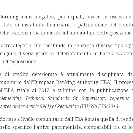
forming loans (negativi): per i quali, invece, la riscossion
stato di instabilità finanziaria e patrimoniale del debito
o della scadenza, sia in merito all’ammontare dell’esposizione
macrocategoria che racchiude in sé stessa diverse tipologi
ertengono diversi gradi di deterioramento in base a scaden
 dell’esposizione.
e di credito deteriorato è attualmente disciplinata da
comunitario dall’European Banking Authority (EBA). Il proce
ll’EBA risale al 2013 e culmina con la pubblicazione 
plementing Technical Standards On Supervisory reporting
ures under article 99(4) of Regulation (EU) No 575/2013
».
dottato a livello comunitario dall’EBA è stata quella di rend
ello specifico l’attivo patrimoniale, comparabili tra di lo