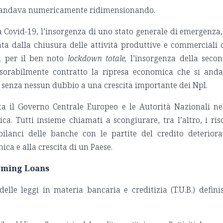
i si andava numericamente ridimensionando.
 Covid-19, l’insorgenza di uno stato generale di emergenza,
ta dalla chiusura delle attività produttive e commerciali 
i per il ben noto
lockdown totale,
l’insorgenza della seco
sorabilmente contratto la ripresa economica che si and
à senza nessun dubbio a una crescita importante dei Npl.
a il Governo Centrale Europeo e le Autorità Nazionali ne
a. Tutti insieme chiamati a scongiurare, tra l’altro, i ris
ilanci delle banche con le partite del credito deteriora
ica e alla crescita di un Paese.
orming Loans
delle leggi in materia bancaria e creditizia (T.U.B.) defini