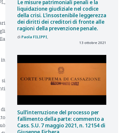
PL,
Le misure patrimoniali penali e la
liquidazione giudiziale nel codice
della crisi. L’insostenibile leggerezza
dei diritti dei creditori di fronte alle
ari
ragioni della prevenzione penale.
gli
Paola
FILIPPI
lla
13 ottobre 2021
 in
 si
nti
 di
Sull’interruzione del processo per
tto
fallimento della parte: commento a
può
Cass. S.U. 7 maggio 2021, n. 12154 di
Giuseppe Fichera