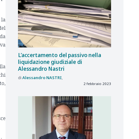
 la
del
nda
ava
L’accertamento del passivo nella
liquidazione giudiziale di
lla
Alessandro Nastri
chi
Alessandro
NASTRI
to,
2 febbraio 2023
sce