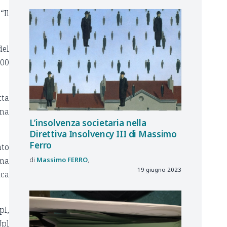
“Il
del
000
tta
una
L’insolvenza societaria nella
Direttiva Insolvency III di Massimo
Ferro
ato
 ma
Massimo
FERRO
19 giugno 2023
ica
pl,
Npl