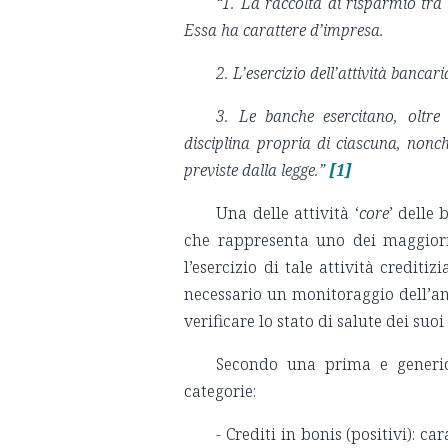
“1. La raccolta di risparmio tra i
Essa ha carattere d’impresa.
2. L’esercizio dell’attività bancar
3. Le banche esercitano, oltre a
disciplina propria di ciascuna, nonch
previste dalla legge.”
[1]
Una delle attività ‘
core
’ delle 
che rappresenta uno dei maggiori 
l’esercizio di tale attività crediti
necessario un monitoraggio dell’a
verificare lo stato di salute dei suoi 
Secondo una prima e generica
categorie:
- Crediti in bonis (positivi): 