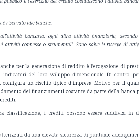
l pubblico e l’esercizio del credito costituiscono l’attività bancar
ia è riservato alle banche.
ll’attività bancaria, ogni altra attività finanziaria, secondo
é attività connesse o strumentali. Sono salve le riserve di attiv
banche per la generazione di reddito è l’erogazione di presti
indicatori del loro sviluppo dimensionale. Di contro, pe
zia configura un rischio tipico d’impresa. Motivo per il qual
ndamento dei finanziamenti costante da parte della banca 
crediti.
 classificazione, i crediti possono essere suddivisi in 
caratterizzati da una elevata sicurezza di puntuale adempime