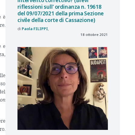
intervento correttivo? (Brevi
riflessioni sull’ ordinanza n. 19618
del 09/07/2021 della prima Sezione
e è
civile della corte di Cassazione)
re.
Paola
FILIPPI
.
18 ottobre 2021
e e
za,
lle
sso
del
 on
ere
ro.