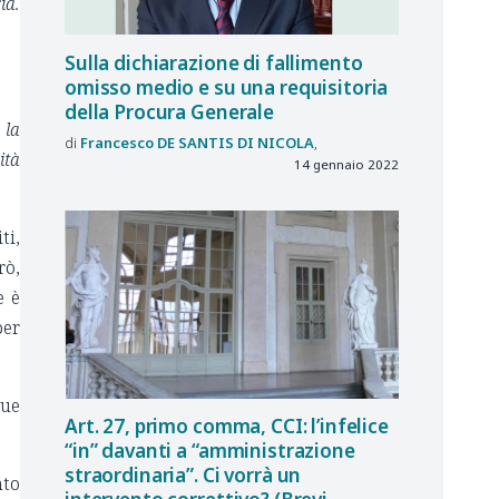
ia.
Sulla dichiarazione di fallimento
omisso medio e su una requisitoria
della Procura Generale
 la
Francesco
DE SANTIS DI NICOLA
ità
14 gennaio 2022
ti,
rò,
e è
per
due
Art. 27, primo comma, CCI: l’infelice
“in” davanti a “amministrazione
straordinaria”. Ci vorrà un
nto