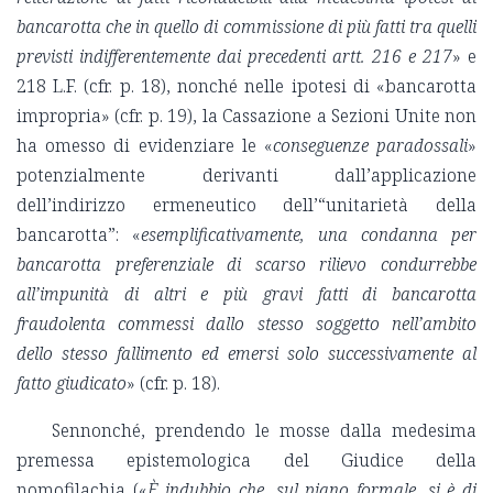
bancarotta che in quello di commissione di più fatti tra quelli
previsti indifferentemente dai precedenti artt. 216 e 217
» e
218 L.F. (cfr. p. 18), nonché nelle ipotesi di «bancarotta
impropria» (cfr. p. 19), la Cassazione a Sezioni Unite non
ha omesso di evidenziare le «
conseguenze paradossali
»
potenzialmente derivanti dall’applicazione
dell’indirizzo ermeneutico dell’“unitarietà della
bancarotta”: «
esemplificativamente, una condanna per
bancarotta preferenziale di scarso rilievo condurrebbe
all’impunità di altri e più gravi fatti di bancarotta
fraudolenta commessi dallo stesso soggetto nell’ambito
dello stesso fallimento ed emersi solo successivamente al
fatto giudicato
» (cfr. p. 18).
Sennonché, prendendo le mosse dalla medesima
premessa epistemologica del Giudice della
nomofilachia («
È indubbio che, sul piano formale, si è di