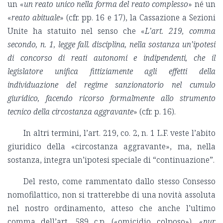
un «
un reato unico nella forma del reato complesso
» né un
«
reato abituale
» (cfr. pp. 16 e 17), la Cassazione a Sezioni
Unite ha statuito nel senso che «
L’art. 219, comma
secondo, n. 1, legge fall. disciplina, nella sostanza un’ipotesi
di concorso di reati autonomi e indipendenti, che il
legislatore unifica fittiziamente agli effetti della
individuazione del regime sanzionatorio nel cumulo
giuridico, facendo ricorso formalmente allo strumento
tecnico della circostanza aggravante
» (cfr. p. 16).
In altri termini, l’art. 219, co. 2, n. 1 L.F. veste l’abito
giuridico della «circostanza aggravante», ma, nella
sostanza, integra un’ipotesi speciale di “continuazione”.
Del resto, come rammentato dallo stesso Consesso
nomofilattico, non si tratterebbe di una novità assoluta
nel nostro ordinamento, atteso che anche l’ultimo
comma dell’art. 589 c.p. («omicidio colposo»), «
pur