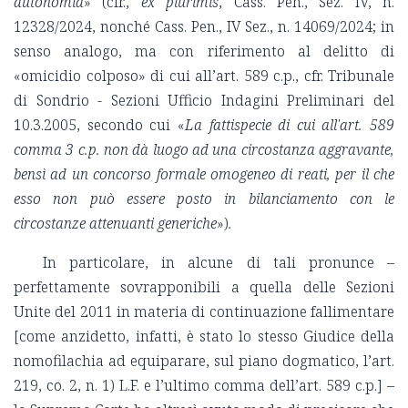
autonomia
» (cfr.,
ex plurimis
, Cass. Pen., Sez. IV, n.
12328/2024, nonché Cass. Pen., IV Sez., n. 14069/2024; in
senso analogo, ma con riferimento al delitto di
«omicidio colposo» di cui all’art. 589 c.p., cfr. Tribunale
di Sondrio - Sezioni Ufficio Indagini Preliminari del
10.3.2005, secondo cui «
La fattispecie di cui all'art. 589
comma 3 c.p. non dà luogo ad una circostanza aggravante,
bensì ad un concorso formale omogeneo di reati, per il che
esso non può essere posto in bilanciamento con le
circostanze attenuanti generiche
»)
.
In particolare, in alcune di tali pronunce –
perfettamente sovrapponibili a quella delle Sezioni
Unite del 2011 in materia di continuazione fallimentare
[come anzidetto, infatti, è stato lo stesso Giudice della
nomofilachia ad equiparare, sul piano dogmatico, l’art.
219, co. 2, n. 1) L.F. e l’ultimo comma dell’art. 589 c.p.] –