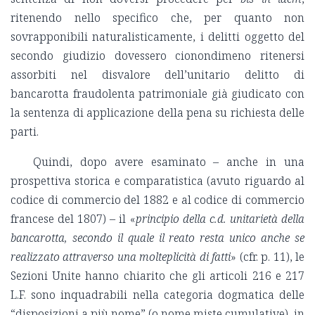
ritenendo nello specifico che, per quanto non
sovrapponibili naturalisticamente, i delitti oggetto del
secondo giudizio dovessero cionondimeno ritenersi
assorbiti nel disvalore dell’unitario delitto di
bancarotta fraudolenta patrimoniale già giudicato con
la sentenza di applicazione della pena su richiesta delle
parti.
Quindi, dopo avere esaminato – anche in una
prospettiva storica e comparatistica (avuto riguardo al
codice di commercio del 1882 e al codice di commercio
francese del 1807) – il «
principio della c.d. unitarietà della
bancarotta, secondo il quale il reato resta unico anche se
realizzato attraverso una molteplicità di fatti
» (cfr. p. 11), le
Sezioni Unite hanno chiarito che gli articoli 216 e 217
L.F. sono inquadrabili nella categoria dogmatica delle
“disposizioni a più nome” (o nome miste cumulative), in