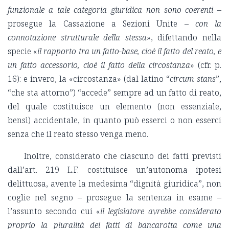
funzionale a tale categoria giuridica non sono coerenti
–
prosegue la Cassazione a Sezioni Unite –
con la
connotazione strutturale della stessa
», difettando nella
specie «
il rapporto tra un fatto-base, cioè il fatto del reato, e
un fatto accessorio, cioè il fatto della circostanza
» (cfr. p.
16): e invero, la «circostanza» (dal latino “
circum stans
”,
“che sta attorno”) “accede” sempre ad un fatto di reato,
del quale costituisce un elemento (non essenziale,
bensì) accidentale, in quanto può esserci o non esserci
senza che il reato stesso venga meno.
Inoltre, considerato che ciascuno dei fatti previsti
dall’art. 219 L.F. costituisce un’autonoma ipotesi
delittuosa, avente la medesima “dignità giuridica”, non
coglie nel segno – prosegue la sentenza in esame –
l’assunto secondo cui «
il legislatore avrebbe considerato
proprio la pluralità dei fatti di bancarotta come una