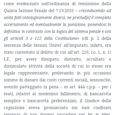
come evidenziato nell’ordinanza di remissione della
Quinta Sezione Penale del 7.19.2010 – «
riconducendo ad
unità fatti ontologicamente diversi, ne preclud[e] il completo
accertamento ed eventualmente la punizione, ponendosi in
definitiva in contrasto con la logica del sistema penale e con
gli articoli 3 e 112 della Costituzione
» (cfr. p. 2 della
sentenza delle Sezioni Unite): all’imputato, infatti, era
stato contestato il delitto di cui all’art. 216, co. 1, n. 1)
L.F., per avere dissipato, distratto, occultato e
dissimulato attività della società di cui lo stesso era
legale rappresentante, prelevando in più occasioni
somme di danaro dai conti correnti sociali, sennonché,
avendo patteggiato la pena –
ex
art. 444 c.p.p. – per i
reati, relativi al medesimo fallimento, di bancarotta
semplice e bancarotta preferenziale, il Giudice della
cognizione aveva pronunciato nei suoi confronti
sentenza di non doversi procedere per
bis in idem
,