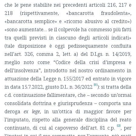
che le pene stabilite nei precedenti articoli 216, 217 e
218 (rispettivamente, «bancarotta fraudolenta»,
«bancarotta semplice» e «ricorso abusivo al credito»)
«sono aumentate… se il colpevole ha commesso più fatti
tra quelli previsti in ciascuno degli articoli indicati»
(tale disposizione è oggi pedissequamente confluita
nell’art. 326, comma 2, lett. a) del D.Lgs. n. 14/2019,
meglio noto come “Codice della crisi d’impresa e
dell’insolvenza”, introdotto nel nostro ordinamento in
attuazione della Legge n. 155/2017 ed entrato in vigore
[1]
in data 15.7.2022, giusto D.L. n. 36/2022
): si tratta della
c.d. continuazione fallimentare, che – secondo un’ormai
consolidata dottrina e giurisprudenza – comporta una
deroga
ex lege
, in un’ottica di maggior favore per
l’imputato, rispetto alla generale disciplina del reato
[2]
continuato, di cui al capoverso dell’art. 81 c.p.
, per