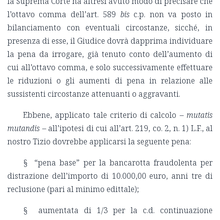
la Suprema Corte ha altresì avuto modo di precisare che
l’ottavo comma dell’art. 589
bis
c.p. non va posto in
bilanciamento con eventuali circostanze, sicché, in
presenza di esse, il Giudice dovrà dapprima individuare
la pena da irrogare, già tenuto conto dell’aumento di
cui all’ottavo comma, e solo successivamente effettuare
le riduzioni o gli aumenti di pena in relazione alle
sussistenti circostanze attenuanti o aggravanti.
Ebbene, applicato tale criterio di calcolo –
mutatis
mutandis
– all’ipotesi di cui all’art. 219, co. 2, n. 1) L.F., al
nostro Tizio dovrebbe applicarsi la seguente pena:
§ “pena base” per la bancarotta fraudolenta per
distrazione dell’importo di 10.000,00 euro, anni tre di
reclusione (pari al minimo edittale);
§ aumentata di 1/3 per la c.d. continuazione