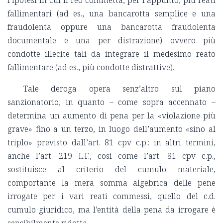
l’ipotesi in cui il reo commetta, per l’appunto, più reati
fallimentari (ad es., una bancarotta semplice e una
fraudolenta oppure una bancarotta fraudolenta
documentale e una per distrazione) ovvero più
condotte illecite tali da integrare il medesimo reato
fallimentare (ad es., più condotte distrattive).
Tale deroga opera senz’altro sul piano
sanzionatorio, in quanto – come sopra accennato –
determina un aumento di pena per la «violazione più
grave» fino a un terzo, in luogo dell’aumento «sino al
triplo» previsto dall’art. 81 cpv c.p.: in altri termini,
anche l’art. 219 L.F., così come l’art. 81 cpv c.p.,
sostituisce al criterio del cumulo materiale,
comportante la mera somma algebrica delle pene
irrogate per i vari reati commessi, quello del c.d.
cumulo giuridico, ma l’entità della pena da irrogare è