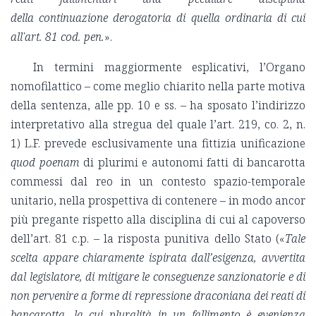
della continuazione derogatoria di quella ordinaria di cui
all'art. 81 cod. pen.
».
In termini maggiormente esplicativi, l’Organo
nomofilattico – come meglio chiarito nella parte motiva
della sentenza, alle pp. 10 e ss. – ha sposato l’indirizzo
interpretativo alla stregua del quale l’art. 219, co. 2, n.
1) L.F. prevede esclusivamente una fittizia unificazione
quod poenam
di plurimi e autonomi fatti di bancarotta
commessi dal reo in un contesto spazio-temporale
unitario, nella prospettiva di contenere – in modo ancor
più pregante rispetto alla disciplina di cui al capoverso
dell’art. 81 c.p. – la risposta punitiva dello Stato («
Tale
scelta appare chiaramente ispirata dall’esigenza, avvertita
dal legislatore, di mitigare le conseguenze sanzionatorie e di
non pervenire a forme di repressione draconiana dei reati di
bancarotta, la cui pluralità in un fallimento è evenienza