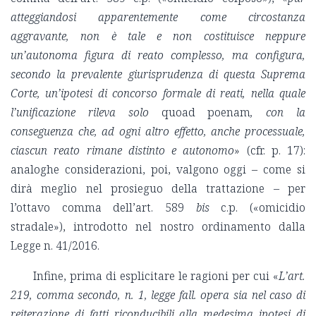
atteggiandosi apparentemente come circostanza
aggravante, non è tale e non costituisce neppure
un’autonoma figura di reato complesso, ma configura,
secondo la prevalente giurisprudenza di questa Suprema
Corte, un’ipotesi di concorso formale di reati, nella quale
l’unificazione rileva solo
quoad poenam
, con la
conseguenza che, ad ogni altro effetto, anche processuale,
ciascun reato rimane distinto e autonomo
» (cfr. p. 17):
analoghe considerazioni, poi, valgono oggi – come si
dirà meglio nel prosieguo della trattazione – per
l’ottavo comma dell’art. 589
bis
c.p. («omicidio
stradale»), introdotto nel nostro ordinamento dalla
Legge n. 41/2016.
Infine, prima di esplicitare le ragioni per cui «
L’art.
219, comma secondo, n. 1, legge fall. opera sia nel caso di
reiterazione di fatti riconducibili alla medesima ipotesi di