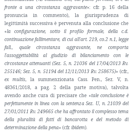
fronte a una circostanza aggravante
»: cfr. p. 16 della
pronuncia in commento), la giurisprudenza di
legittimità successiva è pervenuta alla conclusione che
«
la configurazione, sotto il profilo formale, della c.d.
continuazione fallimentare, di cui all'art. 219, co.2 n.1, legge
fall., quale circostanza aggravante, ne comporta
l'assoggettabilità al giudizio di bilanciamento con le
circostanze attenuanti (Sez. 5, n. 21036 del 17/04/2013 Rv.
255146; Sez. 5, n. 51194 del 12/11/2013 Rv. 258675)
» (cfr.,
ex multis
, la summenzionata Cass. Pen., Sez. V, n.
48361/2018, a pag. 2 della parte motiva), talvolta
avendo anche cura di precisare che «
tale conclusione è
perfettamente in linea con la sentenza Sez. U, n. 21039 del
27/01/2011 Rv. 249665 che ha affrontato il complesso tema
della pluralità di fatti di bancarotta e del metodo di
determinazione della pena
» (cfr.
ibidem
).