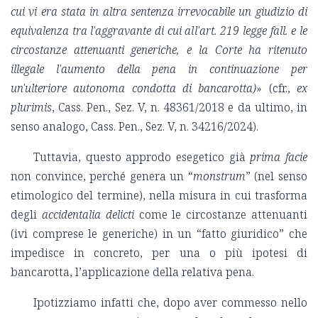
cui vi era stata in altra sentenza irrevocabile un giudizio di
equivalenza tra l'aggravante di cui all'art. 219 legge fall. e le
circostanze attenuanti generiche, e la Corte ha ritenuto
illegale l'aumento della pena in continuazione per
un'ulteriore autonoma condotta di bancarotta)
» (cfr.,
ex
plurimis
, Cass. Pen., Sez. V, n. 48361/2018 e da ultimo, in
senso analogo, Cass. Pen., Sez. V, n. 34216/2024).
Tuttavia, questo approdo esegetico già
prima facie
non convince, perché genera un “
monstrum
” (nel senso
etimologico del termine), nella misura in cui trasforma
degli
accidentalia delicti
come le circostanze attenuanti
(ivi comprese le generiche) in un “fatto giuridico” che
impedisce in concreto, per una o più ipotesi di
bancarotta, l’applicazione della relativa pena.
Ipotizziamo infatti che, dopo aver commesso nello