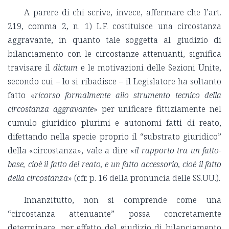
A parere di chi scrive, invece, affermare che l’art.
219, comma 2, n. 1) L.F. costituisce una circostanza
aggravante, in quanto tale soggetta al giudizio di
bilanciamento con le circostanze attenuanti, significa
travisare il
dictum
e le motivazioni delle Sezioni Unite,
secondo cui – lo si ribadisce – il Legislatore ha soltanto
fatto «
ricorso formalmente allo strumento tecnico della
circostanza aggravante
» per unificare fittiziamente nel
cumulo giuridico plurimi e autonomi fatti di reato,
difettando nella specie proprio il “substrato giuridico”
della «circostanza», vale a dire «
il rapporto tra un fatto-
base, cioè il fatto del reato, e un fatto accessorio, cioè il fatto
della circostanza
» (cfr. p. 16 della pronuncia delle SS.UU.).
Innanzitutto, non si comprende come una
“circostanza attenuante” possa concretamente
determinare, per effetto del giudizio di bilanciamento