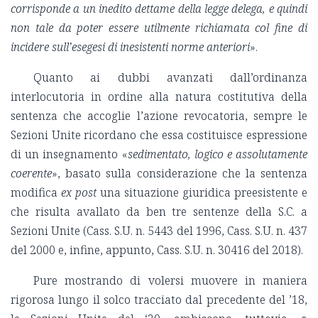
corrisponde a un inedito dettame della legge delega, e quindi
non tale da poter essere utilmente richiamata col fine di
incidere sull’esegesi di inesistenti norme anteriori
».
Quanto ai dubbi avanzati dall’ordinanza
interlocutoria in ordine alla natura costitutiva della
sentenza che accoglie l’azione revocatoria, sempre le
Sezioni Unite ricordano che essa costituisce espressione
di un insegnamento «
sedimentato, logico e assolutamente
coerente
», basato sulla considerazione che la sentenza
modifica
ex post
una situazione giuridica preesistente e
che risulta avallato da ben tre sentenze della S.C. a
Sezioni Unite (Cass. S.U. n. 5443 del 1996, Cass. S.U. n. 437
del 2000 e, infine, appunto, Cass. S.U. n. 30416 del 2018).
Pure mostrando di volersi muovere in maniera
rigorosa lungo il solco tracciato dal precedente del ’18,