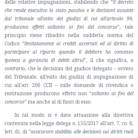
delle relative impugnazioni, stabilendo che “
il decreto
che rende esecutivo lo stato passivo e le decisioni assunte
dal tribunale all'esito dei giudizi di cui all'articolo 99,
producono effetti soltanto ai fini del concorso
”, tale
principio viene ribadito nella suddetta norma del
Codice “
limitatamente ai crediti accertati ed al diritto di
partecipare al riparto quando il debitore ha concesso
ipoteca a garanzia di debiti altrui
”, il che significa,
a
contrario
, che le decisioni del giudice delegato – ovvero
del Tribunale, all’esito dei giudizi di impugnazione di
cui all’art. 206 CCII – sulle domande di rivendica o
restituzione producono effetti non “
soltanto ai fini del
concorso
” ma anche al di fuori di esso.
In tal modo si è data attuazione alla direttiva
contenuta nella legge delega n. 155/2017 all’art. 7, co. 8,
lett. d), di “
assicurare stabilità alle decisioni sui diritti reali