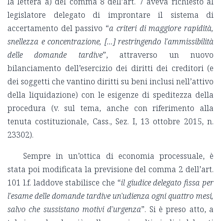
la lettera a) del comma 8 dell’art. 7 aveva richiesto al
legislatore delegato di improntare il sistema di
accertamento del passivo “
a criteri di maggiore rapidità,
snellezza e concentrazione, [...] restringendo l'ammissibilità
delle domande tardive
”, attraverso un nuovo
bilanciamento dell’esercizio dei diritti dei creditori (e
dei soggetti che vantino diritti su beni inclusi nell’attivo
della liquidazione) con le esigenze di speditezza della
procedura (v. sul tema, anche con riferimento alla
tenuta costituzionale, Cass., Sez. I, 13 ottobre 2015, n.
23302).
Sempre in un’ottica di economia processuale, è
stata poi modificata la previsione del comma 2 dell’art.
101 l.f. laddove stabilisce che “
il giudice delegato fissa per
l'esame delle domande tardive un'udienza ogni quattro mesi,
salvo che sussistano motivi d'urgenza
”. Si è preso atto, a