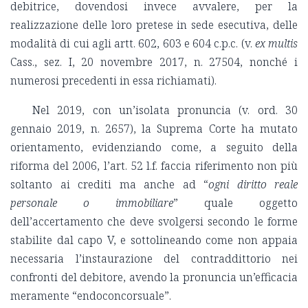
debitrice, dovendosi invece avvalere, per la
realizzazione delle loro pretese in sede esecutiva, delle
modalità di cui agli artt. 602, 603 e 604 c.p.c. (v.
ex multis
Cass., sez. I, 20 novembre 2017, n. 27504, nonché i
numerosi precedenti in essa richiamati).
Nel 2019, con un’isolata pronuncia (v. ord. 30
gennaio 2019, n. 2657), la Suprema Corte ha mutato
orientamento, evidenziando come, a seguito della
riforma del 2006, l’art. 52 l.f. faccia riferimento non più
soltanto ai crediti ma anche ad “
ogni diritto reale
personale o immobiliare
” quale oggetto
dell’accertamento che deve svolgersi secondo le forme
stabilite dal capo V, e sottolineando come non appaia
necessaria l’instaurazione del contraddittorio nei
confronti del debitore, avendo la pronuncia un’efficacia
meramente “endoconcorsuale”.