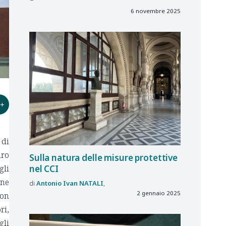
6 novembre 2025
+
 di
dro
Sulla
natura delle
misure protettive
gli
nel
CCI
one
Antonio Ivan
NATALI
2 gennaio 2025
con
ri,
gli