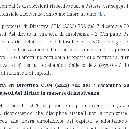
on cui le disposizioni rispettivamente dettate per soggetti
otenziale insolvenza sono state finora attuate
[1]
.
la proposta di Direttiva COM (2022) 702 del 7 dicembre 2
tti del diritto in materia di insolvenza - 2. L’impatto de
societario della crisi e dell’insolvenza - 3.Gli obblighi e
i - 4. La tipizzazione della procedura concorsuale in prese
o - 5. Gli effetti indiretti della Proposta di direttiva sul diri
nza: a) gli istituti opzionabili dalle società
(segue)
- 6. b)
 di strumenti di capitale.
osta di Direttiva COM (2022) 702 del 7 dicembre 20
petti del diritto in materia di insolvenza
settembre del 2020, si propone di promuovere l’integrazi
, riconoscendo che discipline statuali non armonizzate
oli alla libera circolazione dei capitali e allontanano
iettivi di dettaglio sono la certezza degli investimenti,