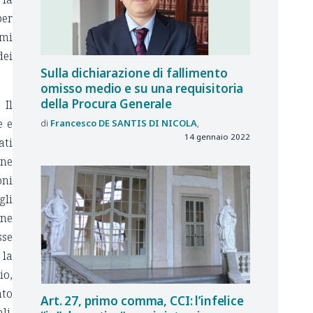
per
emi
dei
Sulla dichiarazione di fallimento
omisso medio e su una requisitoria
della Procura Generale
 Il
e e
Francesco
DE SANTIS DI NICOLA
14 gennaio 2022
ati
one
oni
gli
one
sse
 la
io,
ato
Art. 27, primo comma, CCI: l’infelice
li.