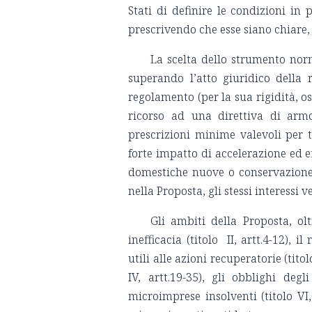
Stati di definire le condizioni in 
prescrivendo che esse siano chiare, s
La scelta dello strumento norm
superando l’atto giuridico della 
regolamento (per la sua rigidità, o
ricorso ad una direttiva di armo
prescrizioni minime valevoli per tu
forte impatto di accelerazione ed e
domestiche nuove o conservazione di
nella Proposta, gli stessi interessi
Gli ambiti della Proposta, olt
inefficacia (titolo II, artt.4-12), 
utili alle azioni recuperatorie (tito
IV, artt.19-35), gli obblighi degl
microimprese insolventi (titolo VI, a