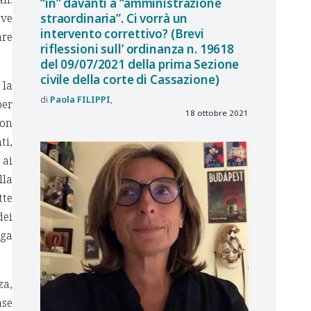
“in” davanti a “amministrazione
ove
straordinaria”. Ci vorrà un
intervento correttivo? (Brevi
are
riflessioni sull’ ordinanza n. 19618
del 09/07/2021 della prima Sezione
civile della corte di Cassazione)
 la
Paola
FILIPPI
per
18 ottobre 2021
non
ti,
 ai
lla
tte
dei
nga
za,
ase