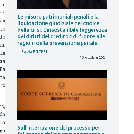
sì,
re-
Le misure patrimoniali penali e la
sia
liquidazione giudiziale nel codice
sso
della crisi. L’insostenibile leggerezza
dei diritti dei creditori di fronte alle
nto
ragioni della prevenzione penale.
ia,
Paola
FILIPPI
ria
13 ottobre 2021
sta
lla
cia
erò
co,
 dà
 La
Sull’interruzione del processo per
gli