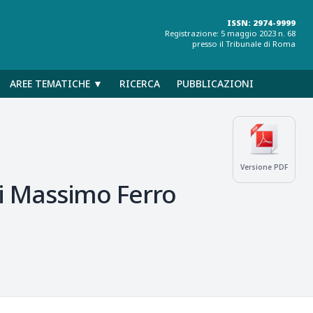
ISSN: 2974-9999
Registrazione: 5 maggio 2023 n. 68
presso il Tribunale di Roma
AREE TEMATICHE ▼
RICERCA
PUBBLICAZIONI
Versione PDF
 di Massimo Ferro