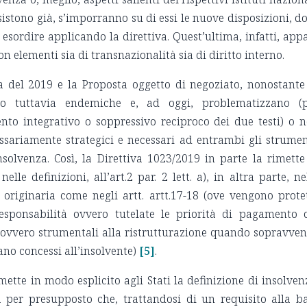
 esistono già, s’imporranno su di essi le nuove disposizioni, d
sordire applicando la direttiva. Quest’ultima, infatti, app
on elementi sia di transnazionalità sia di diritto interno.
va del 2019 e la Proposta oggetto di negoziato, nonostante
no tuttavia endemiche e, ad oggi, problematizzano (
to integrativo o soppressivo reciproco dei due testi) o 
ssariamente strategici e necessari ad entrambi gli strumen
olvenza. Così, la Direttiva 1023/2019 in parte la rimette
elle definizioni, all’art.2 par. 2 lett. a), in altra parte, ne
 originaria come negli artt. artt.17-18 (ove vengono prote
responsabilità ovvero tutelate le priorità di pagamento 
ovvero strumentali alla ristrutturazione quando sopravve
ano concessi all’insolvente)
[5]
.
ette in modo esplicito agli Stati la definizione di insolven
 per presupposto che, trattandosi di un requisito alla b