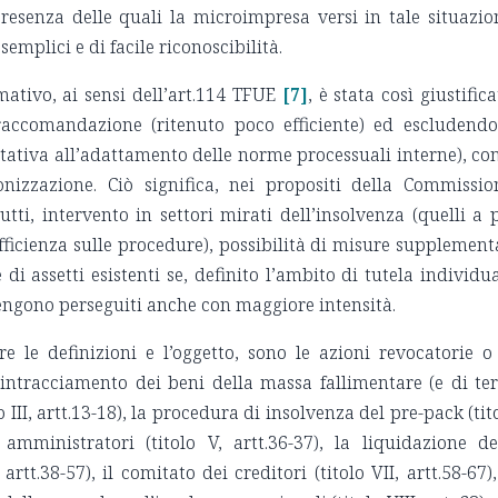
presenza delle quali la microimpresa versi in tale situazio
emplici e di facile riconoscibilità.
ativo, ai sensi dell’art.114 TFUE
[7]
, è stata così giustifica
raccomandazione (ritenuto poco efficiente) ed escludendo
stativa all’adattamento delle norme processuali interne), con
nizzazione. Ciò significa, nei propositi della Commissio
tti, intervento in settori mirati dell’insolvenza (quelli a 
fficienza sulle procedure), possibilità di misure supplement
 assetti esistenti se, definito l’ambito di tutela individu
 vengono perseguiti anche con maggiore intensità.
re le definizioni e l’oggetto, sono le azioni revocatorie o
il rintracciamento dei beni della massa fallimentare (e di ter
lo III, artt.13-18), la procedura di insolvenza del pre-pack (tit
i amministratori (titolo V, artt.36-37), la liquidazione de
rtt.38-57), il comitato dei creditori (titolo VII, artt.58-67),