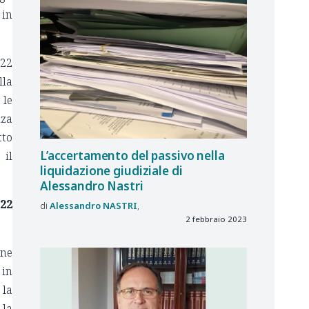
 in
022
lla
 le
nza
tto
L’accertamento del passivo nella
 il
liquidazione giudiziale di
Alessandro Nastri
22
Alessandro
NASTRI
2 febbraio 2023
one
 in
 la
 la