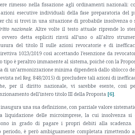
ere rimesso nella fissazione agli ordinamenti nazionali: co
 azioni esecutive individuali della fase preparatoria del p
er chi si trovi in una situazione di probabile insolvenza o 
ritto nazionale
. Altre volte il testo attuale riprende lo ste
 ovvero detta espliciti rinvii all’uno o all’altro strume
usura del titolo II sulle azioni revocatorie e di inefficac
Direttiva 1023/2019 così accettando l’esenzione da revocato
o tipo è peraltro immanente al sistema, poiché con la Propo
acia di un’armonizzazione minima dipenderà dallo sblocco de
evista nel Reg. 848/2015) di precludere tali azioni di ineffica
e, per il diritto nazionale, vi sarebbe esente, così p
nzionamento dell’intero titolo III della Proposta
[6]
.
a inaugura una sua definizione, con parziale valore sistemati
la liquidazione delle microimprese, la cui insolvenza si
no in grado di pagare i propri debiti alla scadenza.
imo periodo, è però ambiguamente completata rimettendo a