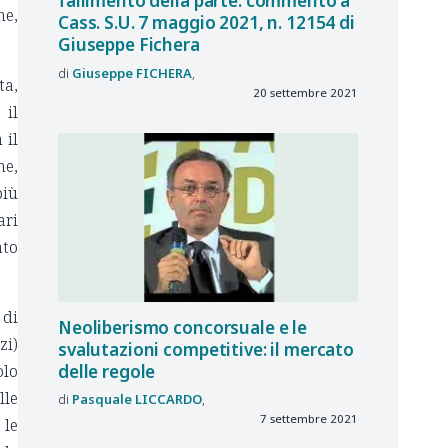
fallimento della parte: commento a
ne,
Cass. S.U. 7 maggio 2021, n. 12154 di
Giuseppe Fichera
Giuseppe
FICHERA
ta,
20 settembre 2021
 il
 il
ne,
più
ari
ato
 di
Neoliberismo concorsuale e le
zi)
svalutazioni competitive: il mercato
delle regole
olo
lle
Pasquale
LICCARDO
7 settembre 2021
 le