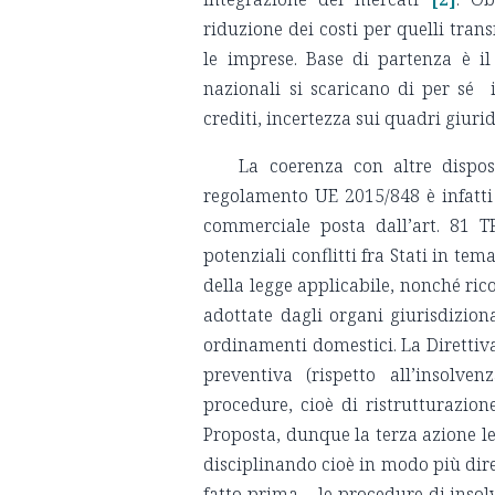
riduzione dei costi per quelli trans
le imprese. Base di partenza è il
nazionali si scaricano di per sé i
crediti, incertezza sui quadri giurid
La coerenza con altre dispos
regolamento UE 2015/848 è infatti 
commerciale posta dall’art. 81 
potenziali conflitti fra Stati in t
della legge applicabile, nonché ric
adottate dagli organi giurisdizion
ordinamenti domestici. La Direttiva
preventiva (rispetto all’insolve
procedure, cioè di ristrutturazion
Proposta, dunque la terza azione l
disciplinando cioè in modo più dire
fatto prima – le procedure di insolve