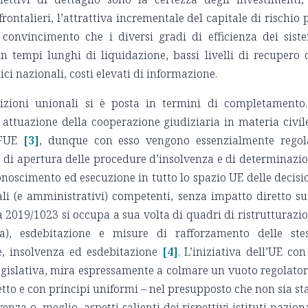
frontalieri, l’attrattiva incrementale del capitale di rischio 
 convincimento che i diversi gradi di efficienza dei sist
n tempi lunghi di liquidazione, bassi livelli di recupero 
ici nazionali, costi elevati di informazione.
izioni unionali si è posta in termini di completamento.
attuazione della cooperazione giudiziaria in materia civil
TFUE
[3]
, dunque con esso vengono essenzialmente regol
ema di apertura delle procedure d’insolvenza e di determinazi
onoscimento ed esecuzione in tutto lo spazio UE delle decisi
ali (e amministrativi) competenti, senza impatto diretto su
 2019/1023 si occupa a sua volta di quadri di ristrutturazi
nza), esdebitazione e misure di rafforzamento delle ste
e, insolvenza ed esdebitazione
[4]
. L’iniziativa dell’UE con
egislativa, mira espressamente a colmare un vuoto regolator
tto e con principi uniformi – nel presupposto che non sia st
nza o, meglio, aspetti salienti dei rispettivi istituti naziona