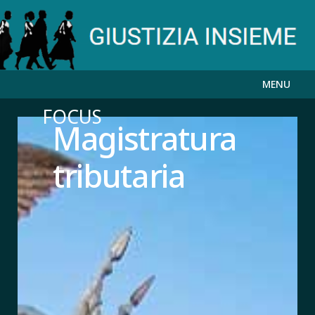
MENU
FOCUS
Magistratura
tributaria