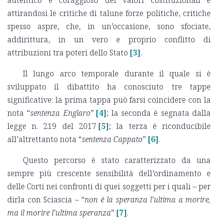
autentico e coraggioso dei valori costituzionali e
attirandosi le critiche di talune forze politiche, critiche
spesso aspre, che, in un’occasione, sono sfociate,
addirittura, in un vero e proprio conflitto di
attribuzioni tra poteri dello Stato
[3]
.
Il lungo arco temporale durante il quale si è
sviluppato il dibattito ha conosciuto tre tappe
significative: la prima tappa può farsi coincidere con la
nota “
sentenza Englaro
”
[4]
; la seconda è segnata dalla
legge n. 219 del 2017
[5]
; la terza è riconducibile
all’altrettanto nota “
sentenza Cappato
”
[6]
.
Questo percorso è stato caratterizzato da una
sempre più crescente sensibilità dell’ordinamento e
delle Corti nei confronti di quei soggetti per i quali – per
dirla con Sciascia – “
non è la speranza l’ultima a morire,
ma il morire l’ultima speranza
”
[7]
.