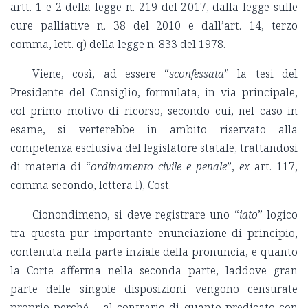
artt. 1 e 2 della legge n. 219 del 2017, dalla legge sulle
cure palliative n. 38 del 2010 e dall’art. 14, terzo
comma, lett. q) della legge n. 833 del 1978.
Viene, così, ad essere “
sconfessata
” la tesi del
Presidente del Consiglio, formulata, in via principale,
col primo motivo di ricorso, secondo cui, nel caso in
esame, si verterebbe in ambito riservato alla
competenza esclusiva del legislatore statale, trattandosi
di materia di “
ordinamento civile e penale
”,
ex
art. 117,
comma secondo, lettera l), Cost.
Cionondimeno, si deve registrare uno “
iato
” logico
tra questa pur importante enunciazione di principio,
contenuta nella parte inziale della pronuncia, e quanto
la Corte afferma nella seconda parte, laddove gran
parte delle singole disposizioni vengono censurate
proprio perché – al contrario di quanto predicato con