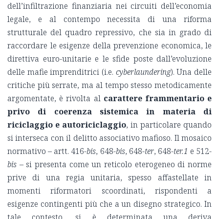
dell’infiltrazione finanziaria nei circuiti dell’economia
legale, e al contempo necessita di una riforma
strutturale del quadro repressivo, che sia in grado di
raccordare le esigenze della prevenzione economica, le
direttiva euro-unitarie e le sfide poste dall’evoluzione
delle mafie imprenditrici (i.e.
cyberlaundering
). Una delle
critiche più serrate, ma al tempo stesso metodicamente
argomentate, è rivolta al
carattere frammentario e
privo di coerenza sistemica in materia di
riciclaggio e autoriciclaggio
, in particolare quando
si interseca con il delitto associativo mafioso. Il mosaico
normativo – artt. 416-
bis
, 648-
bis
, 648-
ter
, 648-
ter.1
e 512
-
bis
– si presenta come un reticolo eterogeneo di norme
prive di una regia unitaria, spesso affastellate in
momenti riformatori scoordinati, rispondenti a
esigenze contingenti più che a un disegno strategico. In
tale contesto, si è determinata una deriva