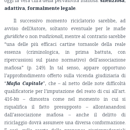
oggi la vera cifra della pervasività mafiosa:
silenziosa
,
adattiva
,
formalmente legale
.
Il successivo momento riciclatorio sarebbe, ad
avviso dell’Autore, soltanto eventuale per le mafie
giuridiche
o non
tradizionali
, mentre al contrario sarebbe
“una delle più efficaci cartine tornasole della reale
essenza (criminologica, in prima battuta, con
ripercussioni sul piano normativo) dell’associazione
mafiosa” (p. 249). In tal senso, appare opportuno
l’approfondimento offerto sulla vicenda giudiziaria di
“
Mafia Capitale
”, che – al netto delle note difficoltà
qualificatorie per l’imputazione del reato di cui all’art.
416-
bis
– dimostra come nel momento in cui si
riqualifica il fatto presupposto – allontanandosi
dall’associazione mafiosa – anche il delitto di
riciclaggio dovrà assumere una diversa conformazione.