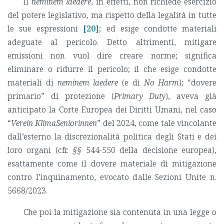
Il
neminem laedere
, in effetti, non richiede esercizio
del potere legislativo, ma rispetto della legalità in tutte
le sue espressioni
[20]
; ed esige condotte materiali
adeguate al pericolo. Detto altrimenti, mitigare
emissioni non vuol dire creare norme; significa
eliminare o ridurre il pericolo; il che esige condotte
materiali di
neminem laedere
(e di
No Harm
); “dovere
primario” di protezione (
Primary Duty
), aveva già
anticipato la Corte Europea dei Diritti Umani, nel caso
“
Verein KlimaSeniorinnen
” del 2024, come tale vincolante
dall’esterno la discrezionalità politica degli Stati e dei
loro organi (cfr.
§§
544-550 della decisione europea),
esattamente come il dovere materiale di mitigazione
contro l’inquinamento, evocato dalle Sezioni Unite n.
5668/2023.
Che poi la mitigazione sia contenuta in una legge o