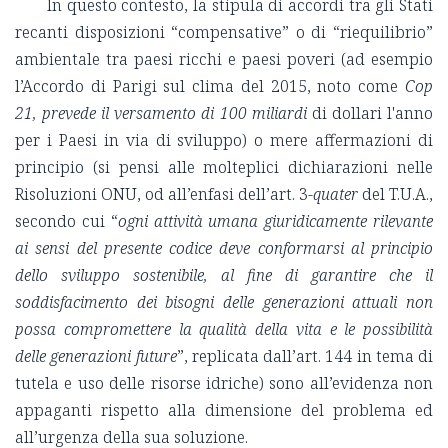
In questo contesto,
la stipula di accordi tra gli Stati
recanti disposizioni “compensative” o di “riequilibrio”
ambientale tra paesi ricchi e paesi poveri (ad esempio
l’Accordo di Parigi sul clima del 2015, noto come
Cop
21, prevede il versamento di 100 miliardi
di dollari l'anno
per i Paesi in via di sviluppo
) o mere affermazioni di
principio (si pensi alle molteplici dichiarazioni nelle
Risoluzioni ONU, od all’enfasi dell’art. 3-
quater
del T.U.A.,
secondo cui “
ogni attività umana giuridicamente rilevante
ai sensi del presente codice deve conformarsi al principio
dello sviluppo sostenibile, al fine di garantire che il
soddisfacimento dei bisogni delle
generazioni
attuali non
possa compromettere la qualità della vita e le possibilità
delle
generazioni
future
”, replicata dall’art. 144 in tema di
tutela e uso delle risorse idriche) sono all’evidenza non
appaganti rispetto alla dimensione del problema ed
all’urgenza della sua soluzione.