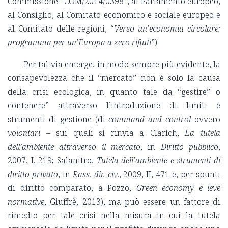
Commissione “COM/2014/0398”, al Parlamento europeo,
al Consiglio, al Comitato economico e sociale europeo e
al Comitato delle regioni, “
Verso un’economia circolare:
programma per un’Europa a zero rifiuti
”).
Per tal via emerge, in modo sempre più evidente, la
consapevolezza che il “mercato” non è solo la causa
della crisi ecologica, in quanto tale da “gestire” o
contenere” attraverso l’introduzione di limiti e
strumenti di gestione (di
command and control
ovvero
volontari
– sui quali si rinvia a Clarich,
La tutela
dell’ambiente attraverso il mercato
, in
Diritto pubblico
,
2007, I, 219; Salanitro,
Tutela dell’ambiente e strumenti di
diritto privato
, in
Rass. dir. civ
., 2009, II, 471 e, per spunti
di diritto comparato, a Pozzo,
Green economy e leve
normative
, Giuffrè, 2013), ma può essere un fattore di
rimedio per tale crisi nella misura in cui la tutela