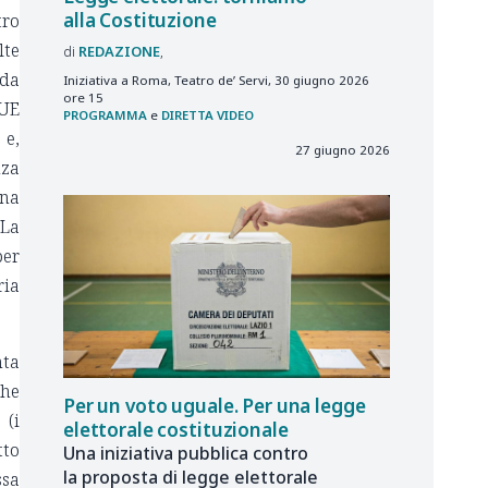
alla Costituzione
tro
lte
REDAZIONE
 da
Iniziativa a Roma, Teatro de’ Servi, 30 giugno 2026
ore 15
GUE
PROGRAMMA
e
DIRETTA VIDEO
 e,
27 giugno 2026
nza
una
 La
per
ria
nta
che
Per un voto uguale. Per una legge
 (i
elettorale costituzionale
tto
Una iniziativa pubblica contro
la proposta di legge elettorale
ssa