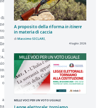
che
 di
one
A proposito della riforma
in itinere
ivo
in materia di caccia
 un
Massimo
SICLARI
lle
4 luglio 2026
 il
ca,
nio
non
 se
o o
a a
MILLE VOCI PER UN VOTO UGUALE
ona
Legge elettorale: torniamo