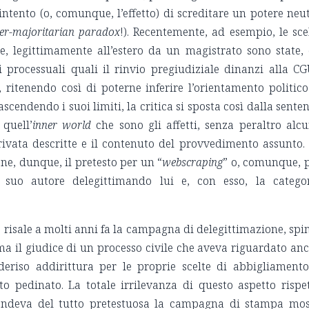
’intento (o, comunque, l’effetto) di screditare un potere neu
er-majoritarian paradox
!). Recentemente, ad esempio, le sce
te, legittimamente all’estero da un magistrato sono state,
ni processuali quali il rinvio pregiudiziale dinanzi alla C
 ritenendo così di poterne inferire l’orientamento politico
ascendendo i suoi limiti, la critica si sposta così dalla sente
 quell’
inner world
che sono gli affetti, senza peraltro alc
privata descritte e il contenuto del provvedimento assunto.
ene, dunque, il pretesto per un “
webscraping
” o, comunque, 
l suo autore delegittimando lui e, con esso, la catego
a: risale a molti anni fa la campagna di delegittimazione, spi
tima il giudice di un processo civile che aveva riguardato an
 deriso addirittura per le proprie scelte di abbigliamento
ato pedinato. La totale irrilevanza di questo aspetto rispe
e rendeva del tutto pretestuosa la campagna di stampa mo