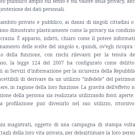
ttito pubblico ampio sul senso e sul valore della privacy, an
rotezione dei dati personali.
 ambito privato e pubblico, ai danni di singoli cittadini o
 hanno dimostrato plasticamente come la privacy sia condizi
crazia. È apparso, infatti, chiaro come il potere informat
amento delle scelte del singolo e, quindi, ov’egli ricopra
izio della funzione, con rischi rilevanti per la tenuta de
so, la legge 124 del 2007 ha configurato come delitto
i ai Servizi d’informazione per la sicurezza della Repubbli
cettibili di derivare da un utilizzo “infedele” del patrimo
re, in ragione della loro funzione. La gravità dell’effetto 
ione della persona sia realizzata utilizzando fonti aperte:
la profilazione può divenirlo nel suo utilizzo, ritorsiv
cuni magistrati, oggetto di una campagna di stampa volt
tagli della loro vita privata, per delegittimare la loro pers