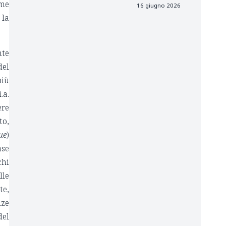
ome
16 giugno 2026
 la
nte
del
più
.a.
ere
to,
ue
)
ase
chi
lle
te,
nze
del