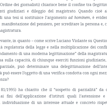
’Ordine dei giornalisti) chiarisce bene il confine tra (legitti
enti giudiziari e dileggio del magistrato. Quando cioè a
i una tesi si sostituisce l’argomento
ad hominem
, è evide
 manifestazione del pensiero, per screditare la persona e, 
magistratura.
ilevante, in quanto – come scrive Luciano Violante su Questi
tà regolatoria della legge e nella moltiplicazione dei confli
l fondamento di una moderna legittimazione” della magistrat
 sulla capacità, di chiunque eserciti funzioni giudiziarie,
arziale, può determinare una delegittimazione dell’int
tà può essere l’oggetto di una verifica condotta con ogni mez
enza?
. 81/1995) ha chiarito che il “sospetto di parzialità” da 
ai fini dell’applicazione d’istituti quali l’astensione e
va individuazione di un interesse attuale e concreto rispe