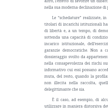
altro, l’effetto di favorire un diba
nella sua moderna declinazione di p
Le “schedature” realizzate, in
titolari di incarichi istituzionali
di libertà e, a un tempo, di demo
sottenda una capacità di condizion
incarico istituzionale, dell’eserc
garanzie democratiche. Non a ca
dossieraggio svolto da appartenent
nella consapevolezza dei rischi sus
informativo cui essi possano accede
muta, del resto, quando la profilaz
non illecita nella raccolta, quel
delegittimante che sia.
È il caso, ad esempio, di al
utilizzare in maniera distorsiva det