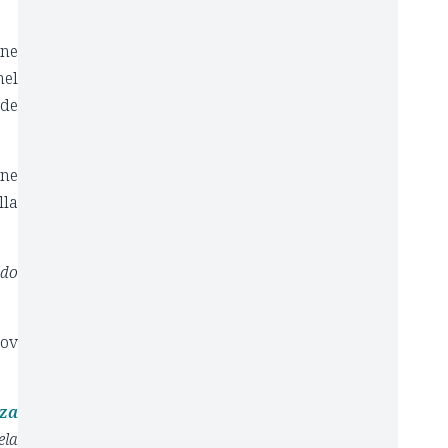
one
nel
 de
one
lla
odo
Nov
nza
la