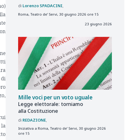
mo)
Lorenzo
SPADACINI
lla
Roma, Teatro de’ Servi, 30 giugno 2026 ore 15
nte
23 giugno 2026
con
one
tti
ura
 di
ero
zo,
Mille voci per un voto uguale
Legge elettorale: torniamo
alla Costituzione
cui
REDAZIONE
 la
Iniziativa a Roma, Teatro de’ Servi, 30 giugno 2026
tto
ore 15