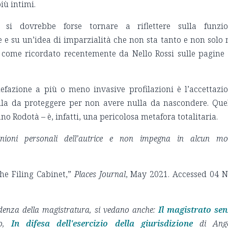
iù intimi.
 si dovrebbe forse tornare a riflettere sulla funzi
 e su un’idea di imparzialità che non sta tanto e non solo 
, come ricordato recentemente da Nello Rossi sulle pagine
uefazione a più o meno invasive profilazioni è l’accettazi
ulla da proteggere per non avere nulla da nascondere. Que
no Rodotà – è, infatti, una pericolosa metafora totalitaria.
opinioni personali dell’autrice e non impegna in alcun m
he Filing Cabinet,”
Places Journal
, May 2021. Accessed 04 
denza della magistratura, si vedano anche:
Il magistrato se
so,
In difesa dell'esercizio della giurisdizione
di Ange