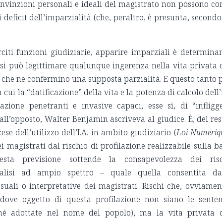
convinzioni personali e ideali del magistrato non possono c
i deficit dell’imparzialità (che, peraltro, è presunta, secondo
citi funzioni giudiziarie, apparire imparziali è determina
 si può legittimare qualunque ingerenza nella vita privata 
i che ne confermino una supposta parzialità. E questo tanto 
 cui la “datificazione” della vita e la potenza di calcolo dell’i
azione penetranti e invasive capaci, esse sì, di “infligg
all’opposto, Walter Benjamin ascriveva al giudice. È, del res
ese dell’utilizzo dell’I.A. in ambito giudiziario (
Loi Numeriq
magistrati dal rischio di profilazione realizzabile sulla b
esta previsione sottende la consapevolezza dei ris
alisi ad ampio spettro – quale quella consentita da
suali o interpretative dei magistrati. Rischi che, ovviamen
ove oggetto di questa profilazione non siano le sente
hé adottate nel nome del popolo), ma la vita privata 