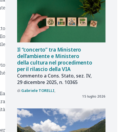
nte
tto
llo
ile
Il “concerto” tra Ministero
dell’ambiente e Ministero
della cultura nel procedimento
vio
per il rilascio della VIA
ché
Commento a Cons. Stato, sez. IV,
29 dicembre 2025, n. 10365
Gabriele
TORELLI
lla
15 luglio 2026
ura
ità
per