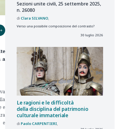
Sezioni unite civili, 25 settembre 2025,
n. 26080
Clara
SILVANO
Verso una possibile composizione del contrasto?
+
30 luglio 2026
lte
 a
iva
lla
Le ragioni e le difficoltà
e e
della disciplina del patrimonio
ura
culturale immateriale
. e
Paolo
CARPENTIERI