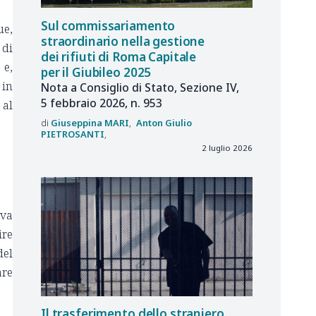
Sul commissariamento
ue,
straordinario nella gestione
 di
dei rifiuti di Roma Capitale
 e,
per il Giubileo 2025
 in
Nota a Consiglio di Stato, Sezione IV,
5 febbraio 2026, n. 953
 al
Giuseppina
MARI
Anton Giulio
PIETROSANTI
2 luglio 2026
iva
ire
del
are
Il trasferimento dello straniero