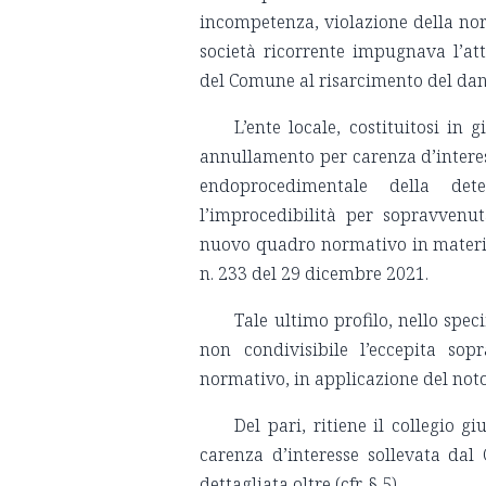
incompetenza, violazione della norm
società ricorrente impugnava l’at
del Comune al risarcimento del dann
L’ente locale, costituitosi in 
annullamento per carenza d’interes
endoprocedimentale della dete
l’improcedibilità per sopravvenut
nuovo quadro normativo in materia i
n. 233 del 29 dicembre 2021.
Tale ultimo profilo, nello spec
non condivisibile l’eccepita so
normativo, in applicazione del not
Del pari, ritiene il collegio g
carenza d’interesse sollevata da
dettagliata oltre (cfr. § 5).