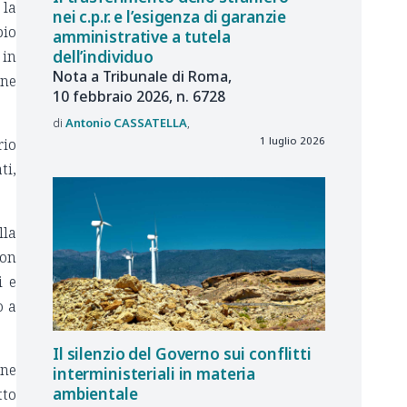
 la
nei c.p.r. e l’esigenza di garanzie
pio
amministrative a tutela
dell’individuo
 in
Nota a Tribunale di Roma,
one
10 febbraio 2026, n. 6728
Antonio
CASSATELLA
1 luglio 2026
rio
ti,
lla
con
i e
o a
Il silenzio del Governo sui conflitti
ine
interministeriali in materia
ambientale
tto