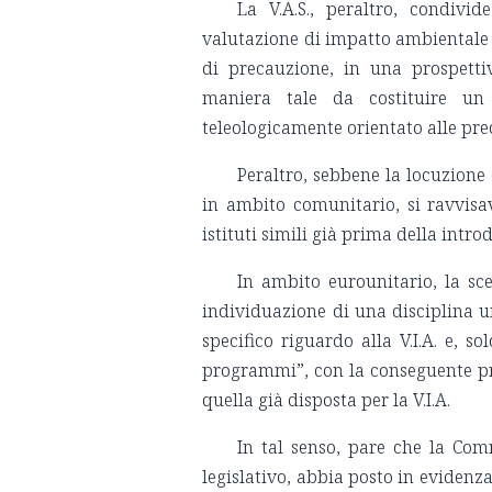
La V.A.S., peraltro, condivi
valutazione di impatto ambientale (V.
di precauzione, in una prospettiv
maniera tale da costituire un 
teleologicamente orientato alle pre
Peraltro, sebbene la locuzione 
in ambito comunitario, si ravvisava
istituti simili già prima della intr
In ambito eurounitario, la sce
individuazione di una disciplina u
specifico riguardo alla V.I.A. e,
programmi”, con la conseguente prev
quella già disposta per la V.I.A.
In tal senso, pare che la Comm
legislativo, abbia posto in eviden