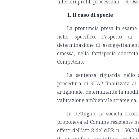
ulteriori profili processuali. – 6. O
1. Il caso di specie
La pronuncia presa in esame c
nello specifico, l’aspetto di
determinazione di assoggettamento
emessa, nella fattispecie concret
Competente.
La sentenza riguarda nello 
procedura di SUAP finalizzata al 
artigianale, determinante la modifi
valutazione ambientale strategica.
In dettaglio, la società ricor
proponeva al Comune resistente nel 
effetti dell’art. 8 del d.P.R. n. 160/
di un opificio produttivo esisten