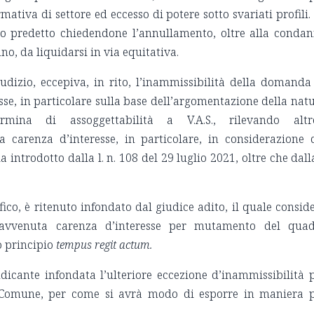
ativa di settore ed eccesso di potere sotto svariati profili.
to predetto chiedendone l’annullamento, oltre alla conda
o, da liquidarsi in via equitativa.
giudizio, eccepiva, in rito, l’inammissibilità della domanda
se, in particolare sulla base dell’argomentazione della nat
rmina di assoggettabilità a V.A.S., rilevando altr
a carenza d’interesse, in particolare, in considerazione 
ntrodotto dalla l. n. 108 del 29 luglio 2021, oltre che dalla
ifico, è ritenuto infondato dal giudice adito, il quale consid
pravvenuta carenza d’interesse per mutamento del qua
o principio
tempus regit actum.
iudicante infondata l’ulteriore eccezione d’inammissibilità 
l Comune, per come si avrà modo di esporre in maniera 