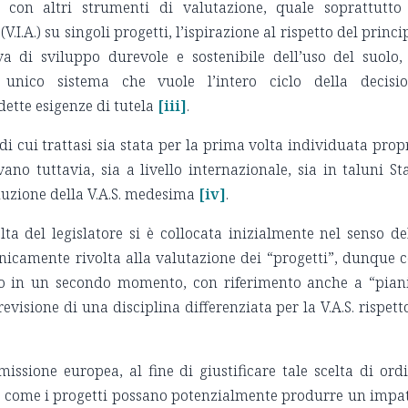
de con altri strumenti di valutazione, quale soprattutto
I.A.) su singoli progetti, l’ispirazione al rispetto del princi
a di sviluppo durevole e sostenibile dell’uso del suolo,
unico sistema che vuole l’intero ciclo della decisi
dette esigenze di tutela
[iii]
.
di cui trattasi sia stata per la prima volta individuata prop
no tuttavia, sia a livello internazionale, sia in taluni Sta
oduzione della V.A.S. medesima
[iv]
.
lta del legislatore si è collocata inizialmente nel senso de
nicamente rivolta alla valutazione dei “progetti”, dunque 
 solo in un secondo momento, con riferimento anche a “pian
isione di una disciplina differenziata per la V.A.S. rispett
issione europea, al fine di giustificare tale scelta di ord
za come i progetti possano potenzialmente produrre un impa