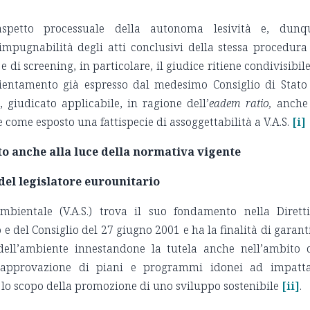
’aspetto processuale della autonoma lesività e, dunq
mpugnabilità degli atti conclusivi della stessa procedura
di screening, in particolare, il giudice ritiene condivisibile
rientamento già espresso dal medesimo Consiglio di Stato
., giudicato applicabile, in ragione dell’
eadem ratio,
anche
come esposto una fattispecie di assoggettabilità a V.A.S.
[i]
uto anche alla luce della normativa vigente
 del legislatore eurounitario
bientale (V.A.S.) trova il suo fondamento nella Dirett
 del Consiglio del 27 giugno 2001 e ha la finalità di garant
 dell’ambiente innestandone la tutela anche nell’ambito 
 approvazione di piani e programmi idonei ad impatt
n lo scopo della promozione di uno sviluppo sostenibile
[ii]
.