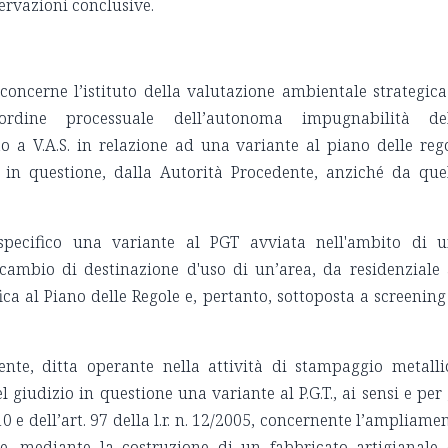
sservazioni conclusive.
oncerne l’istituto della valutazione ambientale strategica
 ordine processuale dell’autonoma impugnabilità de
 a V.A.S. in relazione ad una variante al piano delle reg
a in questione, dalla Autorità Procedente, anziché da que
specifico una variante al PGT avviata nell'ambito di 
cambio di destinazione d'uso di un’area, da residenziale
ca al Piano delle Regole e, pertanto, sottoposta a screening
rente, ditta operante nella attività di stampaggio metalli
giudizio in questione una variante al P.G.T., ai sensi e per 
2010 e dell’art. 97 della l.r. n. 12/2005, concernente l’ampliame
te, mediante la costruzione di un fabbricato artigianale