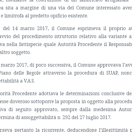
ea sita a margine di una via del Comune interessato ave
e limitrofa al predetto opificio esistente.
2 del 14 marzo 2017, il Comune esprimeva il proprio a
’avvio del procedimento istruttorio relativo alla variante a
a nella fattispecie quale Autorità Procedente il Responsab
ltro soggetto.
8 marzo 2017, di poco successiva, il Comune approvava l’av
Piano delle Regole attraverso la procedura di SUAP, non
tabilità a V.A.S.
torità Procedente adottava le determinazioni conclusive de
esse doveroso sottoporre la proposta in oggetto alla proced
niva di seguito approvato, sempre dalla medesima Autor
rmina di assoggettabilità n. 292 del 27 luglio 2017.
rgeva pertanto la ricorrente, deducendone l’illegittimità 