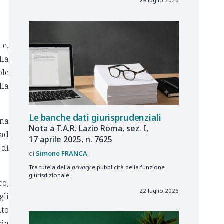
29 luglio 2026
 e,
lla
ole
lla
Le banche dati giurisprudenziali
una
Nota a T.A.R. Lazio Roma, sez. I,
 ad
17 aprile 2025, n. 7625
 di
Simone
FRANCA
Tra tutela della
privacy
e pubblicità della funzione
giurisdizionale
co,
22 luglio 2026
gli
nto
 da