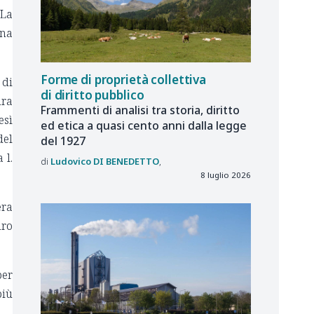
 La
nna
Forme di proprietà collettiva
 di
di diritto pubblico
ura
Frammenti di analisi tra storia, diritto
esì
ed etica a quasi cento anni dalla legge
del
del 1927
 l.
Ludovico
DI BENEDETTO
8 luglio 2026
era
dro
per
più