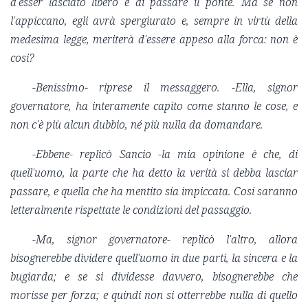
d'esser lasciato libero e di passare il ponte. Ma se non
l'appiccano, egli avrà spergiurato e, sempre in virtù della
medesima legge, meriterà d'essere appeso alla forca: non è
cosi?
-Benissimo- riprese il messaggero. -Ella, signor
governatore, ha interamente capito come stanno le cose, e
non c'è più alcun dubbio, né più nulla da domandare.
-Ebbene- replicò Sancio -la mia opinione è che, di
quell'uomo, la parte che ha detto la verità si debba lasciar
passare, e quella che ha mentito sia impiccata. Cosi saranno
letteralmente rispettate le condizioni del passaggio.
-Ma, signor governatore- replicò l'altro, allora
bisognerebbe dividere quell'uomo in due parti, la sincera e la
bugiarda; e se si dividesse davvero, bisognerebbe che
morisse per forza; e quindi non si otterrebbe nulla di quello