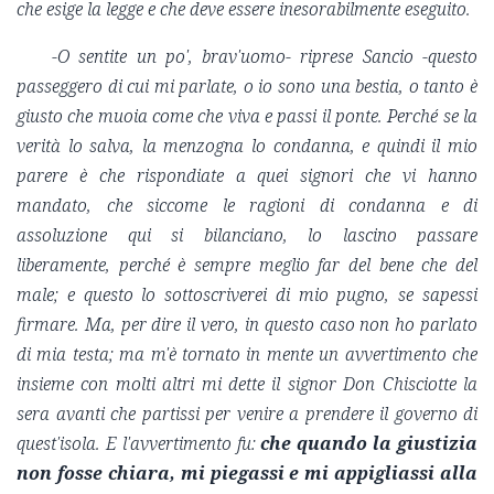
che esige la legge e che deve essere inesorabilmente eseguito.
-O sentite un po', brav'uomo- riprese Sancio -questo
passeggero di cui mi parlate, o io sono una bestia, o tanto è
giusto che muoia come che viva e passi il ponte. Perché se la
verità lo salva, la menzogna lo condanna, e quindi il mio
parere è che rispondiate a quei signori che vi hanno
mandato, che siccome le ragioni di condanna e di
assoluzione qui si bilanciano, lo lascino passare
liberamente, perché è sempre meglio far del bene che del
male; e questo lo sottoscriverei di mio pugno, se sapessi
firmare. Ma, per dire il vero, in questo caso non ho parlato
di mia testa; ma m'è tornato in mente un avvertimento che
insieme con molti altri mi dette il signor Don Chisciotte la
sera avanti che partissi per venire a prendere il governo di
quest'isola. E l'avvertimento fu:
che quando la giustizia
non fosse chiara, mi piegassi e mi appigliassi alla