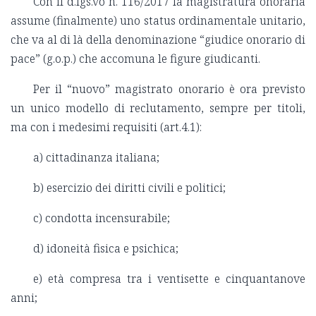
Con il d.lgs.vo n. 116/2017 la magistratura onoraria
assume (finalmente) uno status ordinamentale unitario,
che va al di là della denominazione “giudice onorario di
pace” (g.o.p.) che accomuna le figure giudicanti.
Per il “nuovo” magistrato onorario è ora previsto
un unico modello di reclutamento, sempre per titoli,
ma con i medesimi requisiti (art.4.1):
a) cittadinanza italiana;
b) esercizio dei diritti civili e politici;
c) condotta incensurabile;
d) idoneità fisica e psichica;
e) età compresa tra i ventisette e cinquantanove
anni;