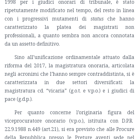
1998 per i giudici onorari di tribunale, è stato
ripetutamente modificato nel tempo, del resto in linea
con i progressivi mutamenti di
status
che hanno
caratterizzato la platea dei magistrati non
professionali, a quanto sembra non ancora connotata
da un assetto definitivo.
Sino all’unificazione ordinamentale attuato dalla
riforma del 2017, la magistratura onoraria, articolata
negli acronimi che l’hanno sempre contraddistinta, si è
caratterizzata in due settori diversificati: la
magistratura cd. “vicaria” (g.o.t. e v.p.o.) e i giudici di
pace (g.d.p.).
Per quanto concerne l’originaria figura del
viceprocuratore onorario (v.p.o.), istituita con D.P.R.
22.9.1988 n.449 (art.21), si era previsto che alle Procure
della Repubblica presso le Preture aventi sede nel