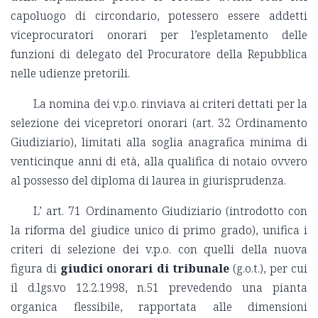
capoluogo di circondario, potessero essere addetti
viceprocuratori onorari per l’espletamento delle
funzioni di delegato del Procuratore della Repubblica
nelle udienze pretorili.
La nomina dei v.p.o. rinviava ai criteri dettati per la
selezione dei vicepretori onorari (art. 32 Ordinamento
Giudiziario), limitati alla soglia anagrafica minima di
venticinque anni di età, alla qualifica di notaio ovvero
al possesso del diploma di laurea in giurisprudenza.
L’ art. 71 Ordinamento Giudiziario (introdotto con
la riforma del giudice unico di primo grado), unifica i
criteri di selezione dei v.p.o. con quelli della nuova
figura di
giudici onorari di tribunale
(g.o.t.), per cui
il d.lgs.vo 12.2.1998, n.51 prevedendo una pianta
organica flessibile, rapportata alle dimensioni