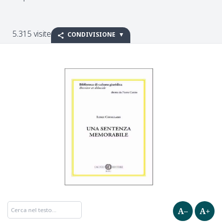
5.315 visite
CONDIVISIONE
A–
A+