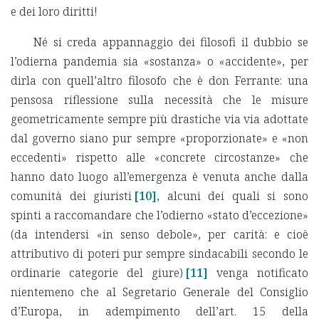
e dei loro diritti!
Né si creda appannaggio dei filosofi il dubbio se
l’odierna pandemia sia «sostanza» o «accidente», per
dirla con quell’altro filosofo che è don Ferrante: una
pensosa riflessione sulla necessità che le misure
geometricamente sempre più drastiche via via adottate
dal governo siano pur sempre «proporzionate» e «non
eccedenti» rispetto alle «concrete circostanze» che
hanno dato luogo all’emergenza è venuta anche dalla
comunità dei giuristi
[10]
, alcuni dei quali si sono
spinti a raccomandare che l’odierno «stato d’eccezione»
(da intendersi «in senso debole», per carità: e cioè
attributivo di poteri pur sempre sindacabili secondo le
ordinarie categorie del giure)
[11]
venga notificato
nientemeno che al Segretario Generale del Consiglio
d’Europa, in adempimento dell’art. 15 della