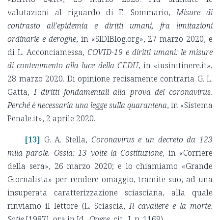
valutazioni al riguardo di E. Sommario,
Misure di
contrasto all’epidemia e diritti umani, fra limitazioni
ordinarie e deroghe
, in «SIDIBlog.org», 27 marzo 2020, e
di L. Acconciamessa,
COVID-19 e diritti umani: le misure
di contenimento alla luce della CEDU
, in «iusinitinere.it»,
28 marzo 2020. Di opinione recisamente contraria G. L.
Gatta,
I diritti fondamentali alla prova del coronavirus.
Perché è necessaria una legge sulla quarantena
, in «Sistema
Penale.it», 2 aprile 2020.
[13]
G. A. Stella,
Coronavirus e un decreto da 123
mila parole. Ossia: 13 volte la Costituzione
, in «Corriere
della sera», 26 marzo 2020; e lo chiamiamo «Grande
Giornalista» per rendere omaggio, tramite suo, ad una
insuperata caratterizzazione sciasciana, alla quale
rinviamo il lettore (L. Sciascia,
Il cavaliere e la morte.
Sotie
[1987], ora in Id.,
Opere
, cit., I, p. 1169).