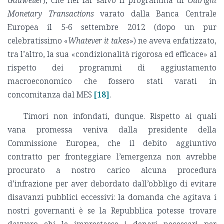
Gauweiler
), che nel far salvo il programma di
Outright
Monetary Transactions
varato dalla Banca Centrale
Europea il 5-6 settembre 2012 (dopo un pur
celebratissimo «
Whatever it takes
») ne aveva enfatizzato,
tra l’altro, la sua «condizionalità rigorosa ed efficace» al
rispetto dei programmi di aggiustamento
macroeconomico che fossero stati varati in
concomitanza dal MES
[18]
.
Timori non infondati, dunque. Rispetto ai quali
vana promessa veniva dalla presidente della
Commissione Europea, che il debito aggiuntivo
contratto per fronteggiare l’emergenza non avrebbe
procurato a nostro carico alcuna procedura
d’infrazione per aver debordato dall’obbligo di evitare
disavanzi pubblici eccessivi: la domanda che agitava i
nostri governanti è se la Repubblica potesse trovare