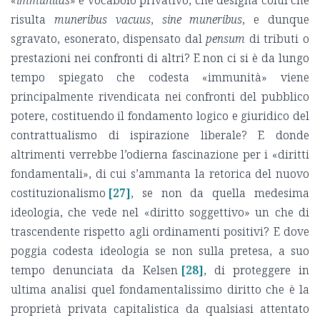
«
immunitas
» è vocabolo privativo, che designa colui che
risulta
muneribus vacuus
,
sine muneribus
, e dunque
sgravato, esonerato, dispensato dal
pensum
di tributi o
prestazioni nei confronti di altri? E non ci si è da lungo
tempo spiegato che codesta «immunità» viene
principalmente rivendicata nei confronti del pubblico
potere, costituendo il fondamento logico e giuridico del
contrattualismo di ispirazione liberale? E donde
altrimenti verrebbe l’odierna fascinazione per i «diritti
fondamentali», di cui s’ammanta la retorica del nuovo
costituzionalismo
[27]
, se non da quella medesima
ideologia, che vede nel «diritto soggettivo» un che di
trascendente rispetto agli ordinamenti positivi? E dove
poggia codesta ideologia se non sulla pretesa, a suo
tempo denunciata da Kelsen
[28]
, di proteggere in
ultima analisi quel fondamentalissimo diritto che è la
proprietà privata capitalistica da qualsiasi attentato