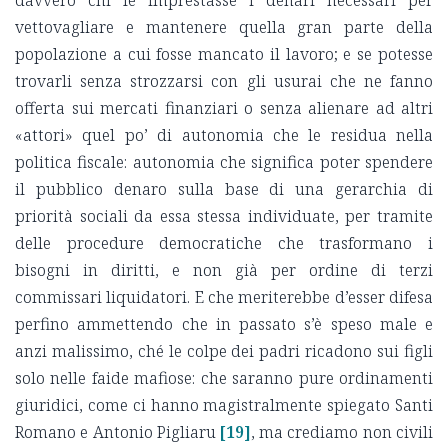
davvero chi le imprestasse i denari necessari per
vettovagliare e mantenere quella gran parte della
popolazione a cui fosse mancato il lavoro; e se potesse
trovarli senza strozzarsi con gli usurai che ne fanno
offerta sui mercati finanziari o senza alienare ad altri
«attori» quel po’ di autonomia che le residua nella
politica fiscale: autonomia che significa poter spendere
il pubblico denaro sulla base di una gerarchia di
priorità sociali da essa stessa individuate, per tramite
delle procedure democratiche che trasformano i
bisogni in diritti, e non già per ordine di terzi
commissari liquidatori. E che meriterebbe d’esser difesa
perfino ammettendo che in passato s’è speso male e
anzi malissimo, ché le colpe dei padri ricadono sui figli
solo nelle faide mafiose: che saranno pure ordinamenti
giuridici, come ci hanno magistralmente spiegato Santi
Romano e Antonio Pigliaru
[19]
, ma crediamo non civili