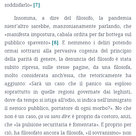
soddisfarlo»
[7]
.
Insomma, a dire del filosofo, la pandemia
nient’altro sarebbe, manzonianamente parlando, che
«manifesta impostura, cabala ordita per far bottega sul
pubblico spavento»
[8]
. E nemmeno i deliri potendo
ormai sottrarsi alla pervasiva cogenza del principio
della parità di genere, la denuncia del filosofo è stata
subito ripresa, sulle stesse pagine, da una filosofa,
molto considerata anch’essa, che retoricamente ha
aggiunto: «Sarà un caso che il panico sia esploso
soprattutto in quelle regioni governate dai leghisti,
dove da tempo si istiga all’odio, si indica nell’immigrato
il nemico pubblico, portatore di ogni morbo?». No che
non è un caso,
ça va sans dire
: è proprio da costoro, anzi,
che «la pulsione securitaria è fomentata». E proprio per
ciò, ha filosofato ancora la filosofa, «il sovranismo» non