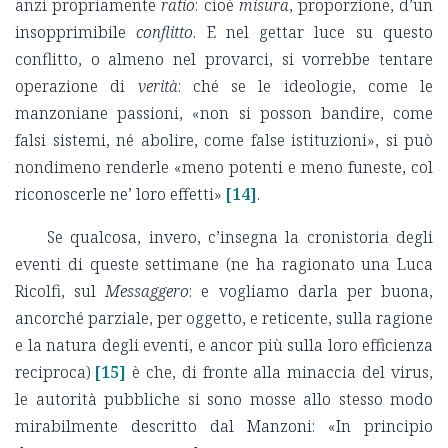
anzi propriamente
ratio
: cioè
misura
, proporzione, d’un
insopprimibile
conflitto
. E nel gettar luce su questo
conflitto, o almeno nel provarci, si vorrebbe tentare
operazione di
verità
: ché se le ideologie, come le
manzoniane passioni, «non si posson bandire, come
falsi sistemi, né abolire, come false istituzioni», si può
nondimeno renderle «meno potenti e meno funeste, col
riconoscerle ne’ loro effetti»
[14]
.
Se qualcosa, invero, c’insegna la cronistoria degli
eventi di queste settimane (ne ha ragionato una Luca
Ricolfi, sul
Messaggero
: e vogliamo darla per buona,
ancorché parziale, per oggetto, e reticente, sulla ragione
e la natura degli eventi, e ancor più sulla loro efficienza
reciproca)
[15]
è che, di fronte alla minaccia del virus,
le autorità pubbliche si sono mosse allo stesso modo
mirabilmente descritto dal Manzoni: «In principio