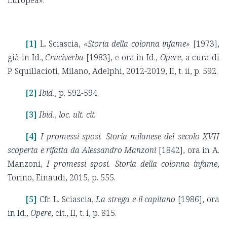
Europea».
[1]
L. Sciascia,
«Storia della colonna infame»
[1973],
già in Id.,
Cruciverba
[1983], e ora in Id.,
Opere
, a cura di
P. Squillacioti, Milano, Adelphi, 2012-2019, II, t. ii, p. 592.
[2]
Ibid.
, p. 592-594.
[3]
Ibid.
,
loc. ult. cit.
[4]
I promessi sposi. Storia milanese del secolo XVII
scoperta e rifatta da Alessandro Manzoni
[1842], ora in A.
Manzoni,
I promessi sposi. Storia della colonna infame
,
Torino, Einaudi, 2015, p. 555.
[5]
Cfr. L. Sciascia,
La strega e il capitano
[1986], ora
in Id.,
Opere
, cit., II, t. i, p. 815.