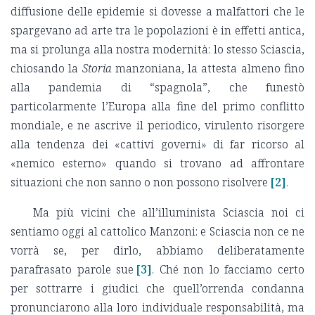
diffusione delle epidemie si dovesse a malfattori che le
spargevano ad arte tra le popolazioni è in effetti antica,
ma si prolunga alla nostra modernità: lo stesso Sciascia,
chiosando la
Storia
manzoniana, la attesta almeno fino
alla pandemia di “spagnola”, che funestò
particolarmente l’Europa alla fine del primo conflitto
mondiale, e ne ascrive il periodico, virulento risorgere
alla tendenza dei «cattivi governi» di far ricorso al
«nemico esterno» quando si trovano ad affrontare
situazioni che non sanno o non possono risolvere
[2]
.
Ma più vicini che all’illuminista Sciascia noi ci
sentiamo oggi al cattolico Manzoni: e Sciascia non ce ne
vorrà se, per dirlo, abbiamo deliberatamente
parafrasato parole sue
[3]
. Ché non lo facciamo certo
per sottrarre i giudici che quell’orrenda condanna
pronunciarono alla loro individuale responsabilità, ma