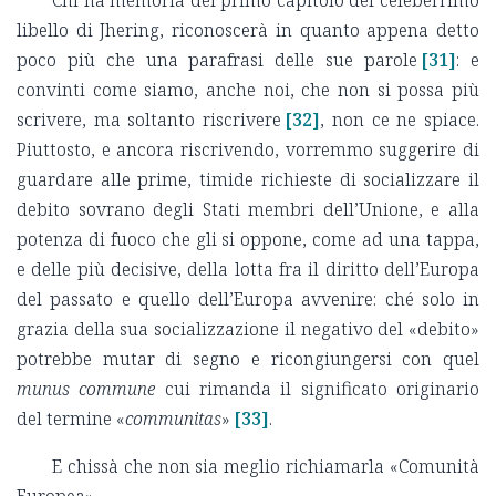
Chi ha memoria del primo capitolo del celeberrimo
libello di Jhering, riconoscerà in quanto appena detto
poco più che una parafrasi delle sue parole
[31]
: e
convinti come siamo, anche noi, che non si possa più
scrivere, ma soltanto riscrivere
[32]
, non ce ne spiace.
Piuttosto, e ancora riscrivendo, vorremmo suggerire di
guardare alle prime, timide richieste di socializzare il
debito sovrano degli Stati membri dell’Unione, e alla
potenza di fuoco che gli si oppone, come ad una tappa,
e delle più decisive, della lotta fra il diritto dell’Europa
del passato e quello dell’Europa avvenire: ché solo in
grazia della sua socializzazione il negativo del «debito»
potrebbe mutar di segno e ricongiungersi con quel
munus commune
cui rimanda il significato originario
del termine «
communitas
»
[33]
.
E chissà che non sia meglio richiamarla «Comunità