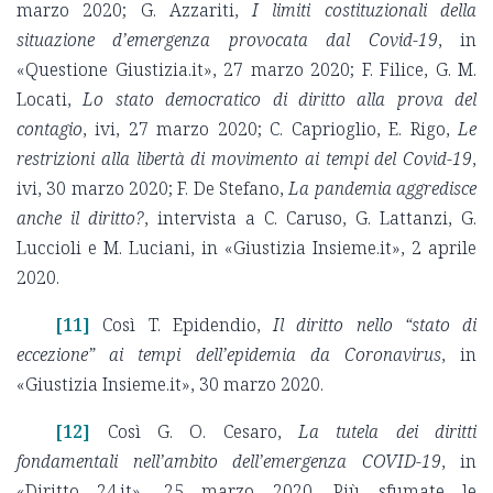
marzo 2020; G. Azzariti,
I limiti costituzionali della
situazione d’emergenza provocata dal Covid-19
, in
«Questione Giustizia.it», 27 marzo 2020; F. Filice, G. M.
Locati,
Lo stato democratico di diritto alla prova del
contagio
, ivi, 27 marzo 2020; C. Caprioglio, E. Rigo,
Le
restrizioni alla libertà di movimento ai tempi del Covid-19
,
ivi, 30 marzo 2020; F. De Stefano,
La pandemia aggredisce
anche il diritto?
, intervista a C. Caruso, G. Lattanzi, G.
Luccioli e M. Luciani, in «Giustizia Insieme.it», 2 aprile
2020.
[11]
Così T. Epidendio,
Il diritto nello “stato di
eccezione” ai tempi dell’epidemia da Coronavirus
, in
«Giustizia Insieme.it», 30 marzo 2020.
[12]
Così G. O. Cesaro,
La tutela dei diritti
fondamentali nell’ambito dell’emergenza COVID-19
, in
«Diritto 24.it», 25 marzo 2020. Più sfumate le