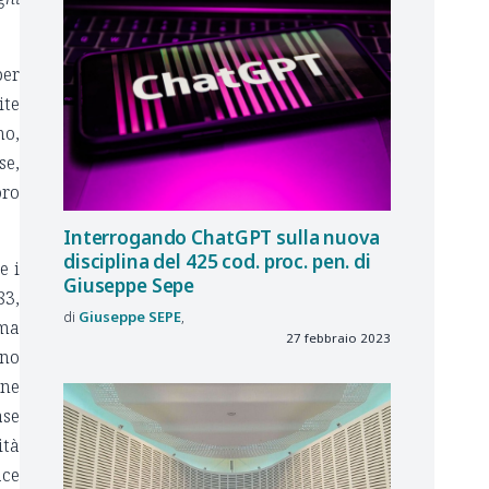
per
ite
no,
se,
oro
Interrogando ChatGPT sulla nuova
disciplina del 425 cod. proc. pen. di
e i
Giuseppe Sepe
83,
Giuseppe
SEPE
mma
27 febbraio 2023
nno
one
ase
ità
ace