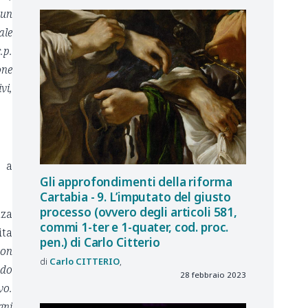
 un
ale
.p.
one
vi,
à a
Gli approfondimenti della riforma
Cartabia - 9. L’imputato del giusto
processo (ovvero degli articoli 581,
nza
commi 1-ter e 1-quater, cod. proc.
ita
pen.) di Carlo Citterio
non
Carlo
CITTERIO
ndo
28 febbraio 2023
vo.
gni