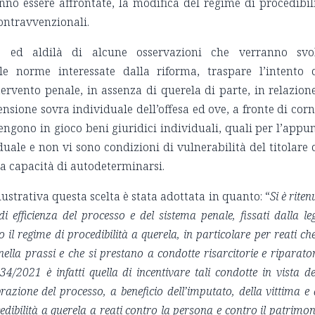
nno essere affrontate, la modifica del regime di procedibil
contravvenzionali.
 ed aldilà di alcune osservazioni che verranno svo
le norme interessate dalla riforma, traspare l’intento 
ntervento penale, in assenza di querela di parte, in relazion
nsione sovra individuale dell’offesa ed ove, a fronte di corn
engono in gioco beni giuridici individuali, quali per l’appu
duale e non vi sono condizioni di vulnerabilità del titolare 
la capacità di autodeterminarsi.
lustrativa questa scelta è stata adottata in quanto: “
Si è riten
di efficienza del processo e del sistema penale, fissati dalla le
 il regime di procedibilità a querela, in particolare per reati che
lla prassi e che si prestano a condotte risarcitorie e riparator
34/2021 è infatti quella di incentivare tali condotte in vista de
razione del processo, a beneficio dell’imputato, della vittima e 
edibilità a querela a reati contro la persona e contro il patrimon