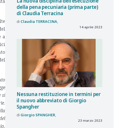
La nuova disciplina dell’esecuzione
ità
della pena pecuniaria (prima parte)
di Claudia Terracina
lte
Claudia
TERRACINA
14 aprile 2023
del
e a
ici
nto
del
uto
gge
Nessuna restituzione in termini per
 si
il nuovo abbreviato di Giorgio
ie.
Spangher
lla
Giorgio
SPANGHER
del
23 marzo 2023
io,