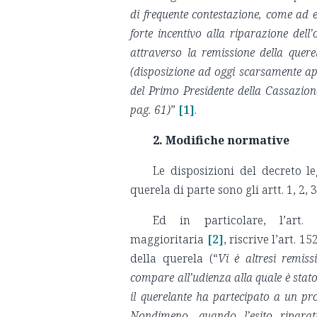
di frequente contestazione, come ad e
forte incentivo alla riparazione dell
attraverso la remissione della querel
(disposizione ad oggi scarsamente app
del Primo Presidente della Cassazione
pag. 61)
”
[1]
.
2. Modifiche normative
Le disposizioni del decreto le
querela di parte sono gli artt. 1, 2, 
Ed in particolare, l’art. 
maggioritaria
[2]
, riscrive l’art. 1
della querela (“
Vi è altresì remiss
compare all’udienza alla quale è stato 
il querelante ha partecipato a un pr
Nondimeno, quando l’esito riparat