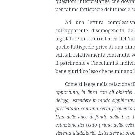
questioni interpretative che dovra
per talune fattispecie delittuose e 
Ad una lettura complessiva
sull’apparente disomogeneità del
legislatore di ridurre l’area dell’i
quelle fattispecie prive di una dime
edittali relativamente contenute, v
il patrimonio e l’incolumità indivi
bene giuridico leso che ne minano 
Come si legge nella relazione il
opportuno, in linea con gli obiettivi 
delega, estendere in modo significativo
presentano con una certa frequenza ne
Una delle linee di fondo della l. n. 1
estinzione del reato prima della celeb
sistema giudiziario. Estendere la proc