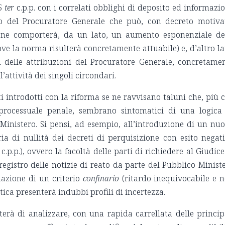
15
ter
c.p.p. con i correlati obblighi di deposito ed informazi
to del Procuratore Generale che può, con decreto motiva
ione comporterà, da un lato, un aumento esponenziale de
 (ove la norma risulterà concretamente attuabile) e, d’altro la
delle attribuzioni del Procuratore Generale, concretame
l’attività dei singoli circondari.
uti introdotti con la riforma se ne ravvisano taluni che, più 
a processuale penale, sembrano sintomatici di una logica
 Ministero. Si pensi, ad esempio, all’introduzione di un nu
ia di nullità dei decreti di perquisizione con esito negat
c.p.p.), ovvero la facoltà delle parti di richiedere al Giudice
 registro delle notizie di reato da parte del Pubblico Minist
uazione di un criterio
confinario
(ritardo inequivocabile e 
atica presenterà indubbi profili di incertezza.
terà di analizzare, con una rapida carrellata delle princip