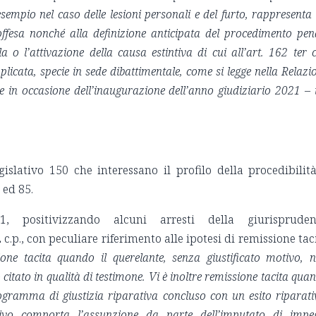
sempio nel caso delle lesioni personali e del furto, rappresenta
’offesa nonché alla definizione anticipata del procedimento pen
a o l’attivazione della causa estintiva di cui all’art. 162 ter c
licata, specie in sede dibattimentale, come si legge nella Relazi
 in occasione dell’inaugurazione dell’anno giudiziario 2021 – i
gislativo 150 che interessano il profilo della procedibilit
3 ed 85.
1, positivizzando alcuni arresti della giurisprude
52 c.p., con peculiare riferimento alle ipotesi di remissione tac
ione tacita quando il querelante, senza giustificato motivo, 
citato in qualità di testimone. Vi è inoltre remissione tacita qua
ogramma di giustizia riparativa concluso con un esito riparati
ivo comporta l’assunzione da parte dell’imputato di impe