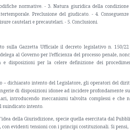
odifiche normative. - 3. Natura giuridica della condizione
intertemporale. Preclusione del giudicato. - 4. Conseguenze
ure cautelari e precautelari. - 5. Conclusioni.
to sulla Gazzetta Ufficiale il decreto legislativo n. 150/22
 delega al Governo per l’efficienza del processo penale, non
a e disposizioni per la celere definizione dei procedime
 – dichiarato intento del Legislatore, gli operatori del dirit
ongerie di disposizioni idonee ad incidere profondamente su
iziari, introducendo meccanismi talvolta complessi e che 
al suindicato intento.
dea della Giurisdizione, specie quella esercitata dal Pubbl
 con evidenti tensioni con i principi costituzionali. Si pensi,