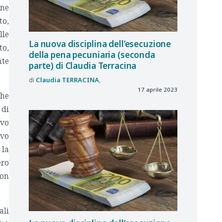
one
to,
lle
La nuova disciplina dell’esecuzione
to,
della pena pecuniaria (seconda
nte
parte) di Claudia Terracina
Claudia
TERRACINA
17 aprile 2023
che
 di
ovo
ivo
 la
ero
non
ali