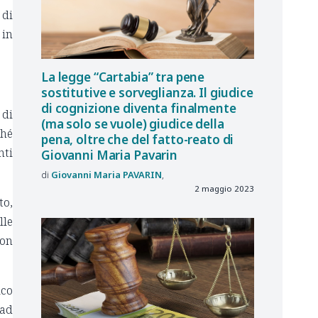
 di
 in
La legge “Cartabia” tra pene
sostitutive e sorveglianza. Il giudice
di cognizione diventa finalmente
 di
(ma solo se vuole) giudice della
ché
pena, oltre che del fatto-reato di
nti
Giovanni Maria Pavarin
Giovanni Maria
PAVARIN
2 maggio 2023
to,
lle
non
ico
 ad