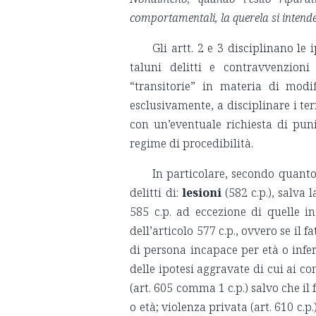
comportamentali, la querela si intende
Gli artt. 2 e 3 disciplinano le
taluni delitti e contravvenzioni
“transitorie” in materia di modi
esclusivamente, a disciplinare i ter
con un’eventuale richiesta di pun
regime di procedibilità.
In particolare, secondo quanto 
delitti di:
lesioni
(582 c.p.), salva 
585 c.p. ad eccezione di quelle
dell’articolo 577 c.p., ovvero se il
di persona incapace per età o infer
delle ipotesi aggravate di cui ai c
(art. 605 comma 1 c.p.) salvo che i
o età; violenza privata (art. 610 c.