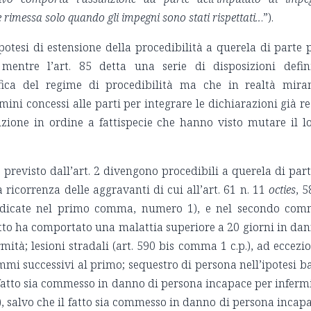
 rimessa solo quando gli impegni sono stati rispettati..
.”).
 ipotesi di estensione della procedibilità a querela di parte 
 mentre l’art. 85 detta una serie di disposizioni defin
fica del regime di procedibilità ma che in realtà mira
mini concessi alle parti per integrare le dichiarazioni già re
izione in ordine a fattispecie che hanno visto mutare il l
previsto dall’art. 2 divengono procedibili a querela di part
la ricorrenza delle aggravanti di cui all’art. 61 n. 11
octies
, 5
 indicate nel primo comma, numero 1), e nel secondo co
 fatto ha comportato una malattia superiore a 20 giorni in da
mità; lesioni stradali (art. 590 bis comma 1 c.p.), ad eccezi
ommi successivi al primo; sequestro di persona nell’ipotesi b
l fatto sia commesso in danno di persona incapace per inferm
p.), salvo che il fatto sia commesso in danno di persona incap