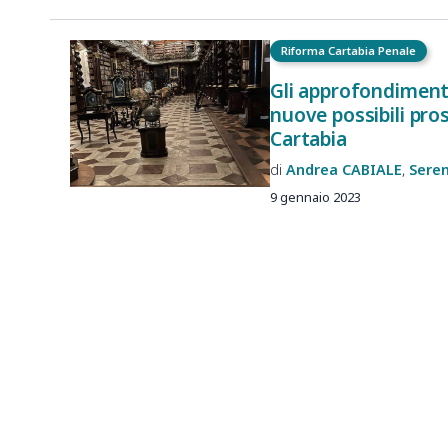
Riforma Cartabia Penale
Gli approfondimenti 
nuove possibili pros
Cartabia
Andrea
CABIALE
Sere
9 gennaio 2023