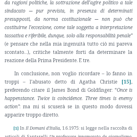
da ragioni politiche, la sottrazione dell’agire politico a tale
sindacato ─ pur prevista, in presenza di determinati
presupposti, da norma costituzionale ─ non può che
costituirne l’eccezione, come tale soggetta a interpretazione
tassativa e riferibile, dunque, solo alla responsabilità penale”
(e pensare che nella mia ingenuità tutto ciò mi pareva
scontato…), critiche talmente forti da determinare la
reazione della Prima Presidente. E tre.
In conclusione, non voglio ricordare – lo fanno in
troppi – l’abusato detto di Agatha Christie
[15]
,
preferendo citare il James Bond di Goldfinger: “
Once is
happenstance. Twice is coincidence. Three times is enemy
action”
: ma mi si scuserà se in questo modo dovessi
apparire troppo diretto.
In
Il Domani d’Italia
, 1.6.1975: si legge nella raccolta di
[1]
articoli di Santarelli
Un professore innamorato de giornalismo
,