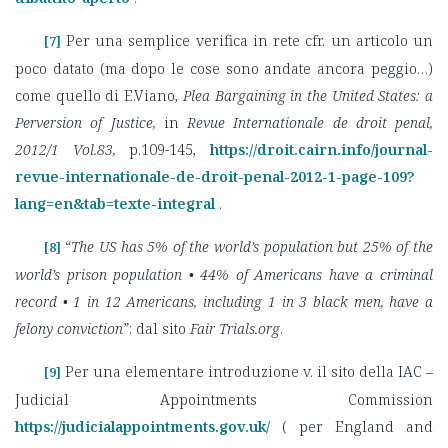
Per una semplice verifica in rete cfr. un articolo un
[7]
poco datato (ma dopo le cose sono andate ancora peggio…)
come quello di E.Viano,
Plea Bargaining in the United States: a
Perversion of Justice,
in
Revue Internationale de droit penal,
2012/1 Vol.83,
p.109-145,
https://droit.cairn.info/journal-
revue-internationale-de-droit-penal-2012-1-page-109?
lang=en&tab=texte-integral
.
“
The US has 5% of the world’s population but 25% of the
[8]
world’s prison population • 44% of Americans have a criminal
record • 1 in 12 Americans, including 1 in 3 black men, have a
felony conviction
”: dal sito
Fair Trials.org
.
Per una elementare introduzione v. il sito della IAC –
[9]
Judicial Appointments Commission
https://judicialappointments.gov.uk/
( per England and