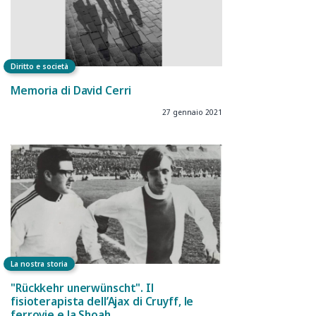
Diritto e società
Memoria di David Cerri
27 gennaio 2021
La nostra storia
"Rückkehr unerwünscht". Il
fisioterapista dell’Ajax di Cruyff, le
ferrovie e la Shoah.