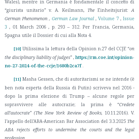
Wales), mentre in Germania è fondamentale il concetto di
“giurista unitario” v. A. Keilmann,
The
Einheitsjurist
: A
German Phenomenon ,
German Law Journal
,
Volume 7
,
Issue
3
, 01 March 2006 , p. 293 – 312. Per Francia, Germania,
Spagna utile il Dossier di cui alla Nota 4.
Utilissima la lettura della Opinion n.27 del CCJE “
on
[10]
the disciplinary liability of judges
” ,
https://rm.coe.int/opinion-
no-27-2024-of-the-ccje/1680b2ca7f
.
Masha Gessen, che di autoritarismi se ne intende (è
[11]
ben nota esperta della Russia di Putin) scriveva nel 2016 -
dopo la prima elezione di Trump – alcune regole per
sopravvivere alle autocrazie; la prima è “
Credete
all’autocrate
”
(The New York Review of Books,
10.11.2016). V.
l’appello dell’ABA-American Bar Association del 3.3.2025
The
ABA rejects efforts to undermine the courts and the legal
profession
,