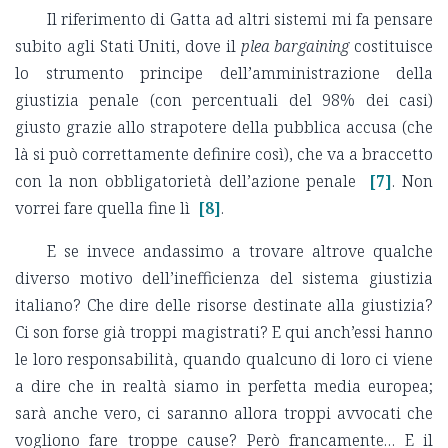
Il riferimento di Gatta ad altri sistemi mi fa pensare
subito agli Stati Uniti, dove il
plea bargaining
costituisce
lo strumento principe dell’amministrazione della
giustizia penale (con percentuali del 98% dei casi)
giusto grazie allo strapotere della pubblica accusa (che
là si può correttamente definire così), che va a braccetto
con la non obbligatorietà dell’azione penale
[7]
. Non
vorrei fare quella fine lì
[8]
.
E se invece andassimo a trovare altrove qualche
diverso motivo dell’inefficienza del sistema giustizia
italiano? Che dire delle risorse destinate alla giustizia?
Ci son forse già troppi magistrati? E qui anch’essi hanno
le loro responsabilità, quando qualcuno di loro ci viene
a dire che in realtà siamo in perfetta media europea;
sarà anche vero, ci saranno allora troppi avvocati che
vogliono fare troppe cause? Però francamente… E il