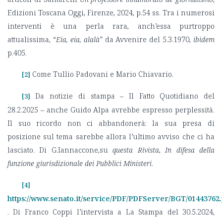
Edizioni Toscana Oggi, Firenze, 2024, p.54 ss. Tra i numerosi
interventi è una perla rara, anch’essa purtroppo
attualissima, “
Eia, eia, alalà
” da Avvenire del 5.3.1970,
ibidem
p.405.
Come Tullio Padovani e Mario Chiavario.
[2]
Da notizie di stampa – Il Fatto Quotidiano del
[3]
28.2.2025 – anche Guido Alpa avrebbe espresso perplessità.
Il suo ricordo non ci abbandonerà: la sua presa di
posizione sul tema sarebbe allora l’ultimo avviso che ci ha
lasciato. Di G.Iannaccone,su
questa Rivista
,
In difesa della
funzione giurisdizionale dei Pubblici Ministeri
.
[4]
https://www.senato.it/service/PDF/PDFServer/BGT/01443762
. Di Franco Coppi l’intervista a La Stampa del 30.5.2024,